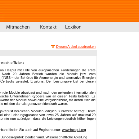
Diesen Artikel ausdrucken
 noch effizient
ion Hespul mit Hilfe von europäischen Förderungen die erste
. Nach 20 Jahren Betrieb wurden die Module jetzt vom
e
(INES – der Behörde für Atomenergie und alternative Energien
Certisolis getestet. Ergebnis: Der Leistungsverlust bei diesen
en die Module abgebaut und nach den geltenden internationalen
ische Unternehmen Kyocera war an diesen Tests beteiligt. Es
werte der Module sowie eine Vergleichszelle, mit deren Hilfe die
sie mit den damals genutzten identisch waren.
sverlust bei diesen Modulen lediglich 8 Prozent beträgt. Heute
gel eine Leistungsgarantie von etwa 25 Jahren auf maximal 20
konnte nun aufzeigen, dass die Leistungen deutlich höher liegen
band finden Sie auch auf Englisch unter:
www.hespul.org
r Bundesrepublik Deutschland, Wissenschaftliche Abteilung