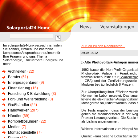
Im solarportal24-Linkverzeichnis finden
Zurück zu den Nachrichten...
Sie schnell, einfach und kostenlos
kompetente Ansprechpartner/innen für
29.06.2012
Ihre Fragen rund ums Thema
Solarenergie, Erneuerbare Energien und
Alte Photovoltaik-Anlagen immer
mehr.
1992 baute die Non-Profit-Organisat
Architekten
(22)
Photovoltaik
Anlage
in Frankreich
Berater
(61)
französischen Institut für
Solarenergi
– CEA) und der Zertifizierungsstelle 
Energieagenturen
(9)
Modulen beträgt lediglich 8 Prozent.
Finanzierung
(16)
Zur Überprüfung ihrer Effizienz wurd
Forschung & Entwicklung
(3)
Normen im Labor getestet. Das japan
Fort- und Weiterbildung
(3)
lieferte die elektrischen Ausgangskenn
Messgeräte so justiert wurden, dass 
Großhändler
(54)
Handwerker
(207)
Die Tests ergaben, dass der Leistung
geben die Modulhersteller in der Re
Händler
(69)
Prozent Leistungsverlust. Die Studie 
Komplettlösungen
(22)
als bislang angenommen.
Medien
(7)
Weitere Informationen zum Hespul-Ver
Montagegestelle
(7)
Quelle: Französische Botschaft in de