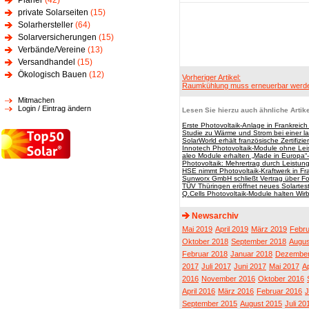
Planer
(42)
private Solarseiten
(15)
Solarhersteller
(64)
Solarversicherungen
(15)
Verbände/Vereine
(13)
Versandhandel
(15)
Ökologisch Bauen
(12)
Vorheriger Artikel:
Raumkühlung muss erneuerbar werd
Mitmachen
Login / Eintrag ändern
Lesen Sie hierzu auch ähnliche Artike
Erste Photovoltaik-Anlage in Frankreich li
Studie zu Wärme und Strom bei einer la
SolarWorld erhält französische Zertifizi
Innotech Photovoltaik-Module ohne Le
aleo Module erhalten „Made in Europa“
Photovoltaik: Mehrertrag durch Leistun
HSE nimmt Photovoltaik-Kraftwerk in Fr
Sunworx GmbH schließt Vertrag über Fo
TÜV Thüringen eröffnet neues Solartes
Q.Cells Photovoltaik-Module halten Wir
Newsarchiv
Mai 2019
April 2019
März 2019
Febru
Oktober 2018
September 2018
Augus
Februar 2018
Januar 2018
Dezember
2017
Juli 2017
Juni 2017
Mai 2017
Ap
2016
November 2016
Oktober 2016
April 2016
März 2016
Februar 2016
J
September 2015
August 2015
Juli 20