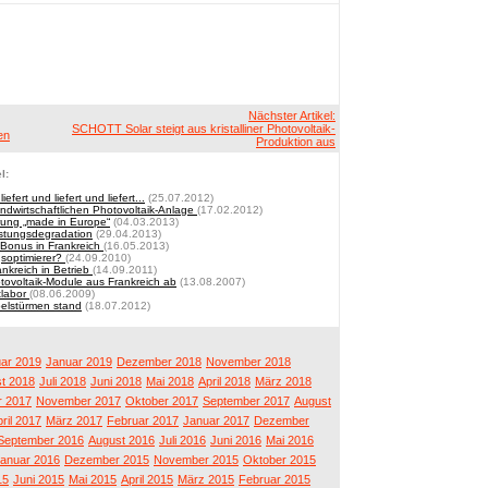
Nächster Artikel:
SCHOTT Solar steigt aus kristalliner Photovoltaik-
en
Produktion aus
l:
efert und liefert und liefert...
(25.07.2012)
ndwirtschaftlichen Photovoltaik-Anlage
(17.02.2012)
erung „made in Europe“
(04.03.2013)
istungsdegradation
(29.04.2013)
-Bonus in Frankreich
(16.05.2013)
gsoptimierer?
(24.09.2010)
ankreich in Betrieb
(14.09.2011)
tovoltaik-Module aus Frankreich ab
(13.08.2007)
tlabor
(08.06.2009)
belstürmen stand
(18.07.2012)
ar 2019
Januar 2019
Dezember 2018
November 2018
t 2018
Juli 2018
Juni 2018
Mai 2018
April 2018
März 2018
 2017
November 2017
Oktober 2017
September 2017
August
ril 2017
März 2017
Februar 2017
Januar 2017
Dezember
September 2016
August 2016
Juli 2016
Juni 2016
Mai 2016
anuar 2016
Dezember 2015
November 2015
Oktober 2015
15
Juni 2015
Mai 2015
April 2015
März 2015
Februar 2015