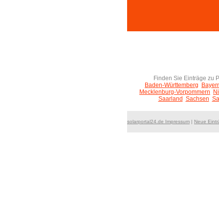
Finden Sie Einträge zu 
Baden-Württemberg
Bayer
Mecklenburg-Vorpommern
N
Saarland
Sachsen
Sa
solarportal24.de Impressum
|
Neue Eint