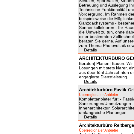
Schulen, Sporthallen, Kinder
Betreuung und Auslegung Ihr
Technische Funktionalität und
Vordergrund. Im Rahmen der 
beispielsweise die Möglichkei
Ganzdachsystems - bestehen
Sonnenkollektoren - Ihr Haus
die Umwelt zu tun, ohne dab
einer bestimmten Zelltechnol
beraten Sie gerne. Auf unse
zum Thema Photovoltaik sow
Details
ARCHITEKTURBÜRO GEO
Beraten| Planen| Bauen. Wir 
Lösungen mit stets klarer, e
aus über fünf Jahrzehnten u
engagierte Dienstleistung.
Details
Architekturbüro Pavlik
Oc
Überregionaler Anbieter
Komplettanbieter für: - Passi
Sanierungen/Umnutzungen - I
Innenarchitektur. Solararchi
umfangreiche Planungen.
Details
Architekturbüro Reitberge
Überregionaler Anbieter