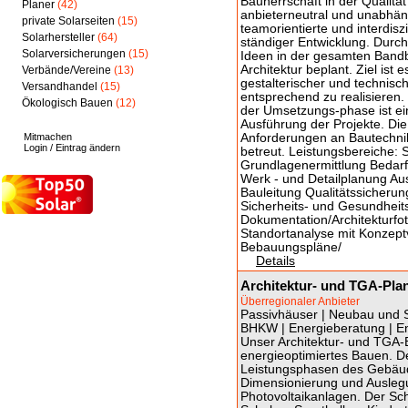
Bauherrschaft in der Qualit
Planer
(42)
anbieterneutral und unabhäng
private Solarseiten
(15)
teamorientierte und interdis
Solarhersteller
(64)
ständiger Entwicklung. Durc
Solarversicherungen
(15)
Ideen in der gesamten Bandb
Architektur beplant. Ziel is
Verbände/Vereine
(13)
gestalterischer und technisc
Versandhandel
(15)
entsprechend zu realisieren
Ökologisch Bauen
(12)
der Umsetzungs-phase ist ein
Ausführung der Projekte. Di
Mitmachen
Anforderungen an Bautechni
Login / Eintrag ändern
betreut. Leistungsbereiche:
Grundlagenermittlung Bedarf
Werk - und Detailplanung A
Bauleitung Qualitätssicheru
Sicherheits- und Gesundheit
Dokumentation/Architekturfo
Standortanalyse mit Konze
Bebauungspläne/
Details
Architektur- und TGA-Pl
Überregionaler Anbieter
Passivhäuser | Neubau und Sa
BHKW | Energieberatung | En
Unser Architektur- und TGA-B
energieoptimiertes Bauen. De
Leistungsphasen des Gebäud
Dimensionierung und Ausleg
Photovoltaikanlagen. Der Sch