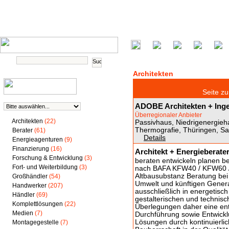
Architekten
Seite 
ADOBE Architekten + Ing
Überregionaler Anbieter
Architekten
(22)
Passivhaus, Niedrigenergieh
Thermografie, Thüringen, Sac
Berater
(61)
Details
Energieagenturen
(9)
Finanzierung
(16)
Architekt + Energieberate
Forschung & Entwicklung
(3)
beraten entwickeln planen 
Fort- und Weiterbildung
(3)
nach BAFA KFW40 / KFW60 / 
Altbausubstanz Beratung be
Großhändler
(54)
Umwelt und künftigen Gene
Handwerker
(207)
ausschließlich in energetisch
Händler
(69)
gestalterischen und technis
Komplettlösungen
(22)
Überlegungen daher eine ent
Medien
(7)
Durchführung sowie Entwick
Lösungen durch kontinuierlic
Montagegestelle
(7)