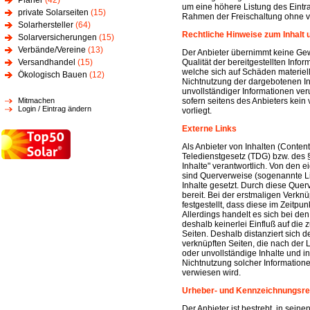
Planer
(42)
um eine höhere Listung des Eintra
private Solarseiten
(15)
Rahmen der Freischaltung ohne v
Solarhersteller
(64)
Rechtliche Hinweise zum Inhalt 
Solarversicherungen
(15)
Verbände/Vereine
(13)
Der Anbieter übernimmt keine Gewäh
Versandhandel
(15)
Qualität der bereitgestellten Inf
welche sich auf Schäden materiell
Ökologisch Bauen
(12)
Nichtnutzung der dargebotenen In
unvollständiger Informationen ve
Mitmachen
sofern seitens des Anbieters kein
Login / Eintrag ändern
vorliegt.
Externe Links
Als Anbieter von Inhalten (Conten
Teledienstgesetz (TDG) bzw. des 
Inhalte" verantwortlich. Von den
sind Querverweise (sogenannte Li
Inhalte gesetzt. Durch diese Quer
bereit. Bei der erstmaligen Verknü
festgestellt, dass diese im Zeitpun
Allerdings handelt es sich bei de
deshalb keinerlei Einfluß auf die 
Seiten. Deshalb distanziert sich d
verknüpften Seiten, die nach der L
oder unvollständige Inhalte und 
Nichtnutzung solcher Informationen
verwiesen wird.
Urheber- und Kennzeichnungsre
Der Anbieter ist bestrebt, in sei