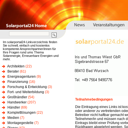
Im solarportal24-Linkverzeichnis finden
Sie schnell, einfach und kostenlos
kompetente Ansprechpartner/innen für
Ihre Fragen rund ums Thema
Solarenergie, Erneuerbare Energien und
mehr.
Architekten
(22)
Berater
(61)
Energieagenturen
(9)
Finanzierung
(16)
Forschung & Entwicklung
(3)
Fort- und Weiterbildung
(3)
Großhändler
(54)
Teilnahmebedingungen
Handwerker
(207)
Die Eintragung eines Links ist kos
Händler
(69)
oder anderer zu vertretenden oder
Komplettlösungen
(22)
Betreiber nicht haftbar gemacht w
Medien
(7)
Teilnehmer/in und müssen nach de
Montagegestelle
(7)
Eintrags bleibt einer Prüfung vo
Rückfragen abgelehnt werden. Sol