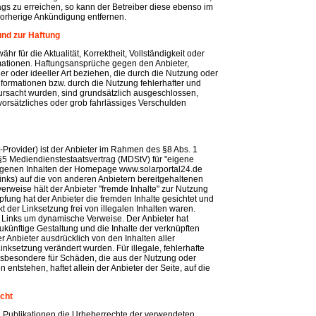
gs zu erreichen, so kann der Betreiber diese ebenso im
orherige Ankündigung entfernen.
und zur Haftung
r für die Aktualität, Korrektheit, Vollständigkeit oder
ormationen. Haftungsansprüche gegen den Anbieter,
er oder ideeller Art beziehen, die durch die Nutzung oder
formationen bzw. durch die Nutzung fehlerhafter und
rursacht wurden, sind grundsätzlich ausgeschlossen,
 vorsätzliches oder grob fahrlässiges Verschulden
t-Provider) ist der Anbieter im Rahmen des §8 Abs. 1
§5 Mediendienstestaatsvertrag (MDStV) für "eigene
 eigenen Inhalten der Homepage www.solarportal24.de
nks) auf die von anderen Anbietern bereitgehaltenen
verweise hält der Anbieter "fremde Inhalte" zur Nutzung
pfung hat der Anbieter die fremden Inhalte gesichtet und
kt der Linksetzung frei von illegalen Inhalten waren.
n Links um dynamische Verweise. Der Anbieter hat
zukünftige Gestaltung und die Inhalte der verknüpften
er Anbieter ausdrücklich von den Inhalten aller
inksetzung verändert wurden. Für illegale, fehlerhafte
insbesondere für Schäden, die aus der Nutzung oder
 entstehen, haftet allein der Anbieter der Seite, auf die
cht
nen Publikationen die Urheberrechte der verwendeten