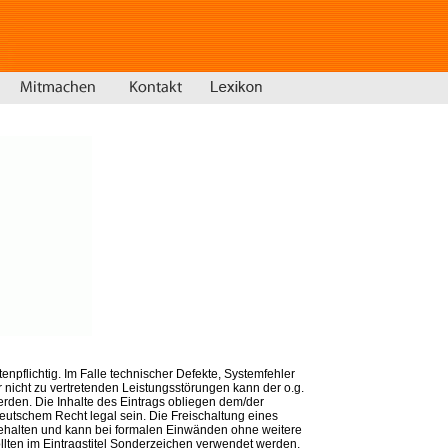
tenpflichtig. Im Falle technischer Defekte, Systemfehler
 nicht zu vertretenden Leistungsstörungen kann der o.g.
erden. Die Inhalte des Eintrags obliegen dem/der
utschem Recht legal sein. Die Freischaltung eines
rbehalten und kann bei formalen Einwänden ohne weitere
lten im Eintragstitel Sonderzeichen verwendet werden,