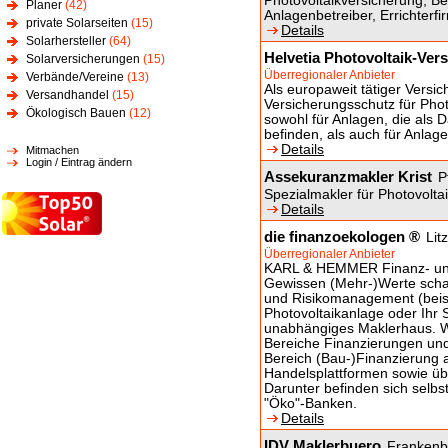
Photovoltaikversicherung, Be
Planer
(42)
Anlagenbetreiber, Errichter
private Solarseiten
(15)
Details
Solarhersteller
(64)
Helvetia Photovoltaik-Ver
Solarversicherungen
(15)
Überregionaler Anbieter
Verbände/Vereine
(13)
Als europaweit tätiger Versic
Versandhandel
(15)
Versicherungsschutz für Phot
Ökologisch Bauen
(12)
sowohl für Anlagen, die al
befinden, als auch für Anlag
Details
Mitmachen
Login / Eintrag ändern
Assekuranzmakler Krist
P
Spezialmakler für Photovolta
Details
die finanzoekologen ®
Lit
Überregionaler Anbieter
KARL & HEMMER Finanz- und
Gewissen (Mehr-)Werte schaf
und Risikomanagement (beisp
Photovoltaikanlage oder Ihr 
unabhängiges Maklerhaus. W
Bereiche Finanzierungen und
Bereich (Bau-)Finanzierung a
Handelsplattformen sowie üb
Darunter befinden sich selbs
"Öko"-Banken.
Details
IDV Maklerbuero
Frankenb