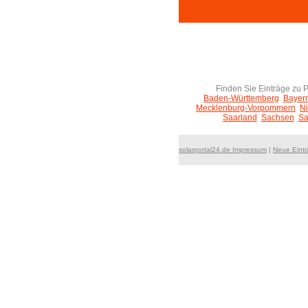
Finden Sie Einträge zu 
Baden-Württemberg
Bayer
Mecklenburg-Vorpommern
N
Saarland
Sachsen
Sa
solarportal24.de Impressum
|
Neue Eint