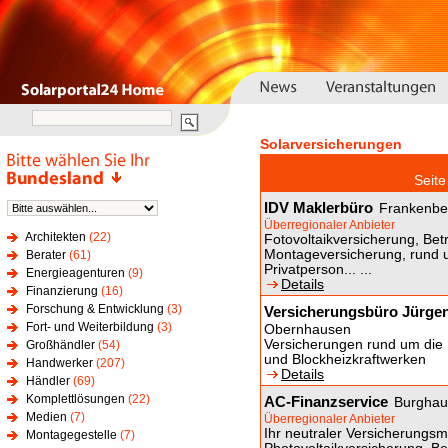
Solarversicherungen
Sei
IDV Maklerbüro
Frankenbe
Überregionaler Anbieter
Architekten
(22)
Fotovoltaikversicherung, Betre
Montageversicherung, rund u
Berater
(61)
Privatperson... ...
Energieagenturen
(9)
Details
Finanzierung
(16)
Forschung & Entwicklung
(3)
Versicherungsbüro Jürge
Fort- und Weiterbildung
(3)
Obernhausen
Versicherungen rund um die 
Großhändler
(54)
und Blockheizkraftwerken
Handwerker
(207)
Details
Händler
(69)
Komplettlösungen
(22)
AC-Finanzservice
Burghau
Medien
(7)
Überregionaler Anbieter
Ihr neutraler Versicherungs
Montagegestelle
(7)