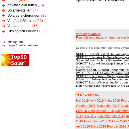
Planer
(42)
private Solarseiten
(15)
Solarhersteller
(64)
Solarversicherungen
(15)
Verbände/Vereine
(13)
Versandhandel
(15)
Ökologisch Bauen
(12)
Vorheriger Artikel:
Raumkühlung muss erneuerbar werd
Mitmachen
Login / Eintrag ändern
Lesen Sie hierzu auch ähnliche Artike
SCHOTT Solar AG erhält Großauftrag a
SCHOTT Solar: Aus für Waferfertigung
Schott AG baut in Jena Solarzellenprod
SCHOTT Solar AG bestätigt Zahlen für 
(10.03.2009)
Mainzer Schott AG sucht Partner für So
WACKER SCHOTT Solar: Produktionssta
SCHOTT Solar bezieht Stellung zum Ph
Infotag zur Solartechnik in Jena an de
SCHOTT Solar: „Wir machen Jena zum S
Liefert Organische Fotovoltaik (OPV) ba
Newsarchiv
Mai 2019
April 2019
März 2019
Febru
Oktober 2018
September 2018
Augus
Februar 2018
Januar 2018
Dezember
2017
Juli 2017
Juni 2017
Mai 2017
Ap
2016
November 2016
Oktober 2016
April 2016
März 2016
Februar 2016
J