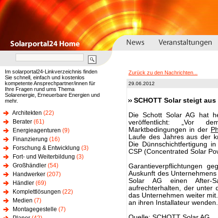
Im solarportal24-Linkverzeichnis finden
Zurück zu den Nachrichten...
Sie schnell, einfach und kostenlos
kompetente Ansprechpartner/innen für
29.06.2012
Ihre Fragen rund ums Thema
Solarenergie, Erneuerbare Energien und
SCHOTT Solar steigt aus 
mehr.
Architekten
(22)
Die Schott Solar AG hat he
Berater
(61)
veröffentlicht: „Vor de
Marktbedingungen in der
Ph
Energieagenturen
(9)
Laufe des Jahres aus der kr
Finanzierung
(16)
Die Dünnschichtfertigung in
Forschung & Entwicklung
(3)
CSP (Concentrated Solar Powe
Fort- und Weiterbildung
(3)
Großhändler
(54)
Garantieverpflichtungen 
Auskunft des Unternehmens wi
Handwerker
(207)
Solar AG einen After-S
Händler
(69)
aufrechterhalten, der unter d
Komplettlösungen
(22)
das Unternehmen weiter mit.
Medien
(7)
an ihren Installateur wenden
Montagegestelle
(7)
Quelle: SCHOTT Solar AG