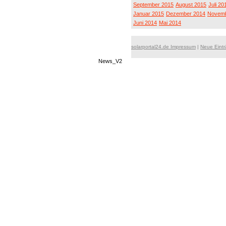
September 2015
August 2015
Juli 20
Januar 2015
Dezember 2014
Novemb
Juni 2014
Mai 2014
solarportal24.de Impressum
|
Neue Eint
News_V2