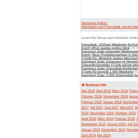
Vorheriger Artikel:
Integration von Fotovoltaik und Archit
Lesen Sie hierzu auch ähnliche Artike
Fotovoltaik: 1000ster Mitarbeiter für 
EverQ öffnet zweites großes Werk
(19.0
Evergreen Solar präsentiert Weiterentw
EverQ: Neue Produktionsanlage in Sach
Q-Cells AG: Weiterhin starkes Wachstu
Evergreen Solar: Expansion im Heimat
Solarzellenhersteller Q-Cells wächst wei
Evergreen Solar: Fotovoltaik-Großanlage
Q-Cells AG begrüßt 1.000 Mitarbeiter
(0
Evergreen Solar: 3.000 Solarmodule fü
Newsarchiv
Mai 2019
April 2019
März 2019
Febru
Oktober 2018
September 2018
Augus
Februar 2018
Januar 2018
Dezember
2017
Juli 2017
Juni 2017
Mai 2017
Ap
2016
November 2016
Oktober 2016
April 2016
März 2016
Februar 2016
J
September 2015
August 2015
Juli 20
Januar 2015
Dezember 2014
Novemb
Juni 2014
Mai 2014