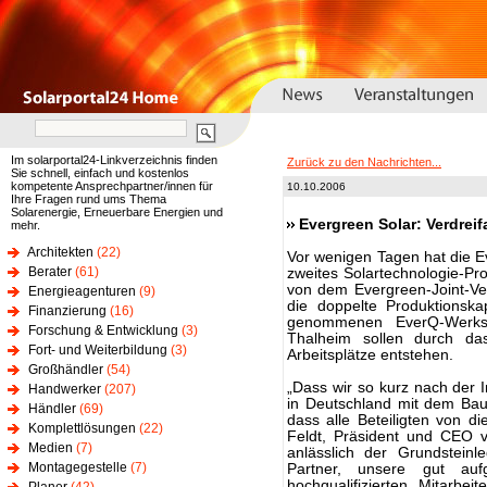
Im solarportal24-Linkverzeichnis finden
Zurück zu den Nachrichten...
Sie schnell, einfach und kostenlos
kompetente Ansprechpartner/innen für
10.10.2006
Ihre Fragen rund ums Thema
Solarenergie, Erneuerbare Energien und
Evergreen Solar: Verdrei
mehr.
Architekten
(22)
Vor wenigen Tagen hat die Ev
Berater
(61)
zweites Solartechnologie-Pro
von dem Evergreen-Joint-Ve
Energieagenturen
(9)
die doppelte Produktionska
Finanzierung
(16)
genommenen EverQ-Werks 
Forschung & Entwicklung
(3)
Thalheim sollen durch das
Fort- und Weiterbildung
(3)
Arbeitsplätze entstehen.
Großhändler
(54)
„Dass wir so kurz nach der 
Handwerker
(207)
in Deutschland mit dem Bau
Händler
(69)
dass alle Beteiligten von di
Komplettlösungen
(22)
Feldt, Präsident und CEO 
Medien
(7)
anlässlich der Grundsteinl
Montagegestelle
(7)
Partner, unsere gut aufge
hochqualifizierten Mitarbe