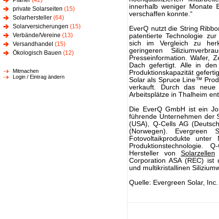
Planer
(42)
innerhalb weniger Monate 
private Solarseiten
(15)
verschaffen konnte.“
Solarhersteller
(64)
Solarversicherungen
(15)
EverQ nutzt die String Ribb
Verbände/Vereine
(13)
patentierte Technologie zur 
sich im Vergleich zu her
Versandhandel
(15)
geringeren Siliziumver
Ökologisch Bauen
(12)
Presseinformation. Wafer, 
Dach gefertigt. Alle in d
Mitmachen
Produktionskapazität gefer
Login / Eintrag ändern
Solar als Spruce Line™ Pro
verkauft. Durch das neue 
Arbeitsplätze in Thalheim en
Die EverQ GmbH ist ein Joi
führende Unternehmen der Sol
(USA), Q-Cells AG (Deutsc
(Norwegen). Evergreen So
Fotovoltaikprodukte unter
Produktionstechnologie. Q
Hersteller von
Solarzellen
a
Corporation ASA (REC) ist d
und multikristallinen Silizium
Quelle: Evergreen Solar, Inc.