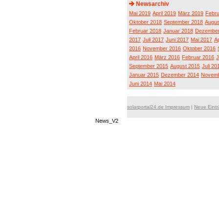
Newsarchiv
Mai 2019
April 2019
März 2019
Febru
Oktober 2018
September 2018
Augus
Februar 2018
Januar 2018
Dezember
2017
Juli 2017
Juni 2017
Mai 2017
Ap
2016
November 2016
Oktober 2016
April 2016
März 2016
Februar 2016
J
September 2015
August 2015
Juli 20
Januar 2015
Dezember 2014
Novemb
Juni 2014
Mai 2014
solarportal24.de Impressum
|
Neue Eint
News_V2