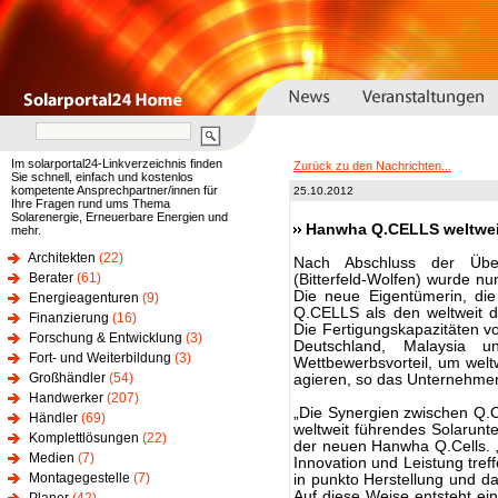
Im solarportal24-Linkverzeichnis finden
Zurück zu den Nachrichten...
Sie schnell, einfach und kostenlos
kompetente Ansprechpartner/innen für
25.10.2012
Ihre Fragen rund ums Thema
Solarenergie, Erneuerbare Energien und
Hanwha Q.CELLS weltweit 
mehr.
Architekten
(22)
Nach Abschluss der Über
Berater
(61)
(Bitterfeld-Wolfen) wurde nu
Die neue Eigentümerin, di
Energieagenturen
(9)
Q.CELLS als den weltweit d
Finanzierung
(16)
Die Fertigungskapazitäten 
Forschung & Entwicklung
(3)
Deutschland, Malaysia u
Fort- und Weiterbildung
(3)
Wettbewerbsvorteil, um weltw
Großhändler
(54)
agieren, so das Unternehmen 
Handwerker
(207)
„Die Synergien zwischen Q.C
Händler
(69)
weltweit führendes Solarunt
Komplettlösungen
(22)
der neuen Hanwha Q.Cells. „D
Medien
(7)
Innovation und Leistung treff
Montagegestelle
(7)
in punkto Herstellung und 
Auf diese Weise entsteht ei