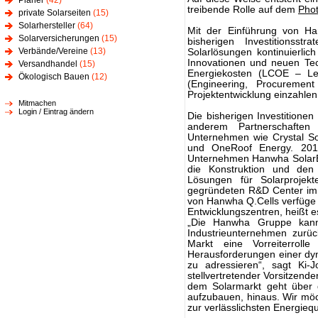
Planer
(42)
treibende Rolle auf dem
Phot
private Solarseiten
(15)
Solarhersteller
(64)
Mit der Einführung von Ha
Solarversicherungen
(15)
bisherigen Investitionss
Verbände/Vereine
(13)
Solarlösungen kontinuierlich
Innovationen und neuen Tec
Versandhandel
(15)
Energiekosten (LCOE – Lev
Ökologisch Bauen
(12)
(Engineering, Procurement
Projektentwicklung einzahlen
Mitmachen
Login / Eintrag ändern
Die bisherigen Investition
anderem Partnerschaften
Unternehmen wie Crystal Sol
und OneRoof Energy. 20
Unternehmen Hanwha SolarEn
die Konstruktion und den 
Lösungen für Solarprojek
gegründeten R&D Center im k
von Hanwha Q.Cells verfüge
Entwicklungszentren, heißt es
„Die Hanwha Gruppe kann 
Industrieunternehmen zurüc
Markt eine Vorreiterrol
Herausforderungen einer dyn
zu adressieren“, sagt K
stellvertretender Vorsitzen
dem Solarmarkt geht über d
aufzubauen, hinaus. Wir möc
zur verlässlichsten Energiequ