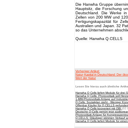
Die Hanwha Gruppe übernimm
Hauptsitz, die Forschung un
Deutschland. Die Werke in 
Zellen von 200 MW und 120 
Fertigungskapazität für Ze
Australien und Japan. 32 Pat
so das Unternehmen abschl
Quelle: Hanwha Q.CELLS
Vorheriger Artikel:
Natur-Kapital in Deutschland: Der ök
Wert der Natur
Lesen Sie hierzu auch ähnliche Artike
Hanwha Q Cells liefert Module für drei 
Hanwha Q Cells: Photovoltaik soll Her
1-MW-Photovoltaik-Anlage auf Industri
Q.Cells: Sozialplan steht - Weniger Kü
Offenbar Käufer für Q.CELLS gefunde
Hanwha Q Cells kooperiert mit OBI
(02.
Deutsche Q-Cells gehört jetzt südkore
Photovoltaik-Anlage für Kongresszent
Q.CELLS: Gläubiger stimmen Verkauf 
Hanwha Q Cells liefert Module für einen