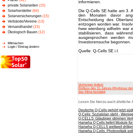
Planer
(42)
informieren.
private Solarseiten
(15)
Solarhersteller
(64)
Die Q-Cells SE hatte am 3. 
den Monaten davor anges
Solarversicherungen
(15)
Entscheidung des Oberlande
Verbände/Vereine
(13)
entzogen worden war. Insolv
Versandhandel
(15)
hww wienberg wilhelm war e
Ökologisch Bauen
(12)
stabilisieren, dass währen
ausgesprochen werden m
Investorensuche begonnen.
Mitmachen
Login / Eintrag ändern
Quelle: Q-Cells SE i.I.
Vorheriger Artikel:
Einfluss des 11-Jahres-Rhythmus der
das Klima bestätigt
Lesen Sie hierzu auch ähnliche A
Deutsche Q-Cells gehört jetzt s
Q.Cells: Sozialplan steht - Weni
Q.CELLS: Gläubiger stimmen Ve
Hanwha Q Cells liefert Module für
Hanwha Q.CELLS weltweit drittgrö
Hanwha Q Cells: Photovoltaik so