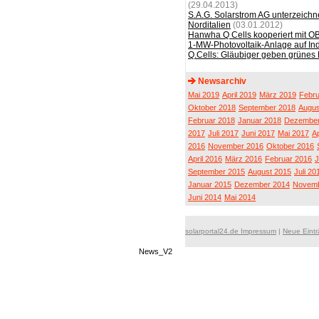
(29.04.2013)
S.A.G. Solarstrom AG unterzeichn
Norditalien
(03.01.2012)
Hanwha Q Cells kooperiert mit O
1-MW-Photovoltaik-Anlage auf In
Q.Cells: Gläubiger geben grünes L
Newsarchiv
Mai 2019
April 2019
März 2019
Febru
Oktober 2018
September 2018
Augus
Februar 2018
Januar 2018
Dezember
2017
Juli 2017
Juni 2017
Mai 2017
Ap
2016
November 2016
Oktober 2016
April 2016
März 2016
Februar 2016
J
September 2015
August 2015
Juli 20
Januar 2015
Dezember 2014
Novemb
Juni 2014
Mai 2014
solarportal24.de Impressum
|
Neue Eint
News_V2