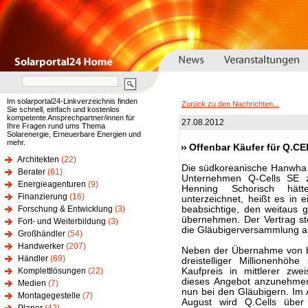
Im solarportal24-Linkverzeichnis finden
Zurück zu den Nachrichten...
Sie schnell, einfach und kostenlos
kompetente Ansprechpartner/innen für
27.08.2012
Ihre Fragen rund ums Thema
Solarenergie, Erneuerbare Energien und
mehr.
Offenbar Käufer für Q.C
Architekten
(22)
Die südkoreanische Hanwha 
Berater
(61)
Unternehmen Q-Cells SE z
Energieagenturen
(9)
Henning Schorisch hätt
Finanzierung
(16)
unterzeichnet, heißt es in e
Forschung & Entwicklung
(3)
beabsichtige, den weitaus
übernehmen. Der Vertrag st
Fort- und Weiterbildung
(3)
die Gläubigerversammlung a
Großhändler
(54)
Handwerker
(207)
Neben der Übernahme von be
Händler
(69)
dreistelliger Millionenhö
Komplettlösungen
(22)
Kaufpreis in mittlerer zwei
dieses Angebot anzunehmen 
Medien
(7)
nun bei den Gläubigern. Im
Montagegestelle
(7)
August wird Q.Cells übe