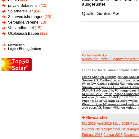
Planer
(42)
ausgerüstet.
private Solarseiten
(15)
Solarhersteller
(64)
Quelle: Sunline AG
Solarversicherungen
(15)
Verbände/Vereine
(13)
Versandhandel
(15)
Ökologisch Bauen
(12)
Mitmachen
Login / Eintrag ändern
Vorheriger Artikel:
Neues Info-Portal: „Solarwärme jetzt!“
Lesen Sie hierzu auch ähnliche Artike
Erstes Spanien-Großprojekt von SUNLIN
Sunline AG: Großauftrag von Finanzinve
White Owl Capital schließt Rahmenvertr
Sunline baut größtes Fotovoltaik-Kraft
SUNLINE AG verstärkt Führungsteam
(2
SUNLINE AG: „Preisgünstige Dünnschi
Auf zum „Solartag Fürth“!
(03.08.2007)
Phoenix Solar AG baut Solarkraftwerke 
Phoenix Solar AG erweitert und verlän
aleo solar AG: Neuer Millionen-Auftrag
Newsarchiv
Mai 2019
April 2019
März 2019
Febru
Oktober 2018
September 2018
Augus
Februar 2018
Januar 2018
Dezember