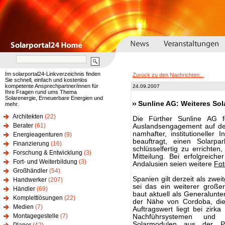
Im solarportal24-Linkverzeichnis finden
Zurück zu den Nachrichten...
Sie schnell, einfach und kostenlos
kompetente Ansprechpartner/innen für
24.09.2007
Ihre Fragen rund ums Thema
Solarenergie, Erneuerbare Energien und
Sunline AG: Weiteres Sol
mehr.
Architekten
(22)
Die Fürther Sunline AG fe
Berater
(61)
Auslandsengagement auf de
namhafter, institutionelle
Energieagenturen
(9)
beauftragt, einen Solarp
Finanzierung
(16)
schlüsselfertig zu erricht
Forschung & Entwicklung
(3)
Mitteilung. Bei erfolgreic
Fort- und Weiterbildung
(3)
Andalusien seien weitere
Fot
Großhändler
(54)
Spanien gilt derzeit als zwei
Handwerker
(207)
sei das ein weiterer große
Händler
(69)
baut aktuell als Generalunt
Komplettlösungen
(22)
der Nähe von Cordoba, die
Medien
(7)
Auftragswert liegt bei zirka
Montagegestelle
(7)
Nachführsystemen und 
Solarmodulen aus der Pr