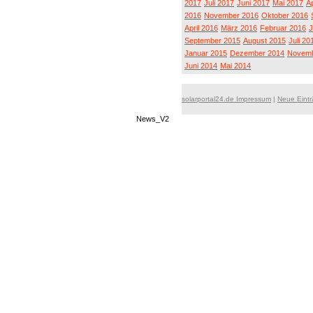
2017
Juli 2017
Juni 2017
Mai 2017
Ap
2016
November 2016
Oktober 2016
April 2016
März 2016
Februar 2016
J
September 2015
August 2015
Juli 20
Januar 2015
Dezember 2014
Novemb
Juni 2014
Mai 2014
solarportal24.de Impressum
|
Neue Eint
News_V2