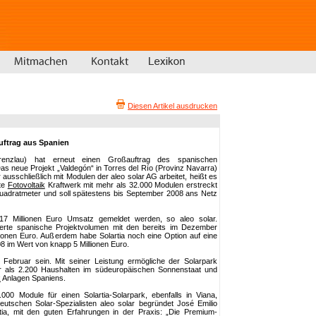
Diesen Artikel ausdrucken
Auftrag aus Spanien
renzlau) hat erneut einen Großauftrag des spanischen
 Das neue Projekt „Valdegón“ in Torres del Río (Provinz Navarra)
 ausschließlich mit Modulen der aleo solar AG arbeitet, heißt es
nte
Fotovoltaik
Kraftwerk mit mehr als 32.000 Modulen erstreckt
uadratmeter und soll spätestens bis September 2008 ans Netz
17 Millionen Euro Umsatz gemeldet werden, so aleo solar.
erte spanische Projektvolumen mit den bereits im Dezember
lionen Euro. Außerdem habe Solartia noch eine Option auf eine
8 im Wert von knapp 5 Millionen Euro.
 Februar sein. Mit seiner Leistung ermögliche der Solarpark
r als 2.200 Haushalten im südeuropäischen Sonnenstaat und
k
Anlagen Spaniens.
000 Module für einen Solartia-Solarpark, ebenfalls in Viana,
deutschen Solar-Spezialisten aleo solar begründet José Emilio
tia, mit den guten Erfahrungen in der Praxis: „Die Premium-