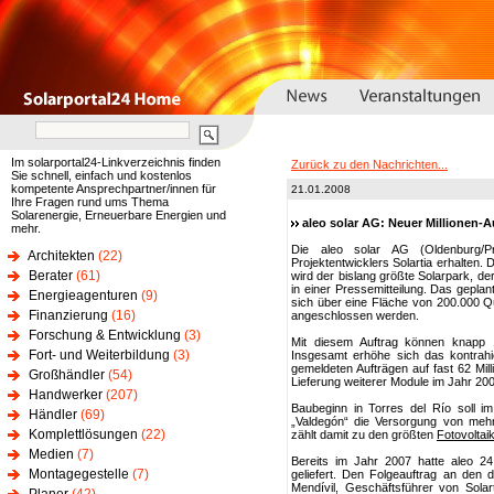
Im solarportal24-Linkverzeichnis finden
Zurück zu den Nachrichten...
Sie schnell, einfach und kostenlos
kompetente Ansprechpartner/innen für
21.01.2008
Ihre Fragen rund ums Thema
Solarenergie, Erneuerbare Energien und
aleo solar AG: Neuer Millionen-
mehr.
Die aleo solar AG (Oldenburg/P
Architekten
(22)
Projektentwicklers Solartia erhalten.
Berater
(61)
wird der bislang größte Solarpark, der
in einer Pressemitteilung. Das gepla
Energieagenturen
(9)
sich über eine Fläche von 200.000 Q
Finanzierung
(16)
angeschlossen werden.
Forschung & Entwicklung
(3)
Mit diesem Auftrag können knapp 
Fort- und Weiterbildung
(3)
Insgesamt erhöhe sich das kontrahi
gemeldeten Aufträgen auf fast 62 Mil
Großhändler
(54)
Lieferung weiterer Module im Jahr 200
Handwerker
(207)
Baubeginn in Torres del Río soll im
Händler
(69)
„Valdegón“ die Versorgung von meh
Komplettlösungen
(22)
zählt damit zu den größten
Fotovoltai
Medien
(7)
Bereits im Jahr 2007 hatte aleo 24.
Montagegestelle
(7)
geliefert. Den Folgeauftrag an den 
Mendívil, Geschäftsführer von Solar