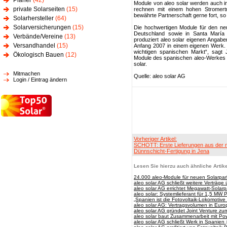
Planer
(42)
Module von aleo solar werden auch i
private Solarseiten
(15)
rechnen mit einem hohen Stromert
bewährte Partnerschaft gerne fort, so
Solarhersteller
(64)
Solarversicherungen
(15)
Die hochwertigen Module für den ne
Deutschland sowie in Santa María 
Verbände/Vereine
(13)
produziert aleo solar eigenen Angaben
Versandhandel
(15)
Anfang 2007 in einem eigenen Werk.
wichtigen spanischen Markt“, sagt 
Ökologisch Bauen
(12)
Module des spanischen aleo-Werkes s
solar.
Mitmachen
Quelle: aleo solar AG
Login / Eintrag ändern
Vorheriger Artikel:
SCHOTT: Erste Lieferungen aus der 
Dünnschicht-Fertigung in Jena
Lesen Sie hierzu auch ähnliche Artike
24.000 aleo-Module für neuen Solarpar
aleo solar AG schließt weitere Verträge
aleo solar AG errichtet Megawatt-Solarpa
aleo solar: Systemlieferant für 1,5 MW 
„Spanien ist die Fotovoltaik-Lokomotive
aleo solar AG: Vertragsvolumen in Eur
aleo solar AG gründet Joint Venture zu
aleo solar baut Zusammenarbeit mit Po
aleo solar AG schließt Werk in Spanien