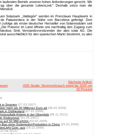
m laufenden Betrieb unseren hohen Anforderungen gerecht. Wir
rag über die gesamte Lebenszeit.“ Deshalb setze man die
 Mendívil.
uen Solarpark „Valdegón“ werden im Prenzlauer Hauptwerk in
de Palautordera in der Nähe von Barcelona gefertigt. Dort
 zufolge als erster deutscher Hersteller von Solarmodulen seit
 „Die Präsenz im Land öffnete uns nachhaltig den Zugang zum
Jakobus Smit, Vorstandsvorsitzender der aleo solar AG. Die
ind ausschließlich für den spanischen Markt bestimmt, so aleo
Nächster Artikel:
neuen
VDE-Studie: Stromverbrauch steigt bis 2025 um
30 Prozent
l:
k in Spanien
(27.03.2007)
 über mehr als 30 Millionen Euro ab
(06.02.2008)
rk in Ostfriesland
(07.01.2008)
Photovoltaik-Anlage in der Oberpfalz
(08.11.2012)
 in Südeuropa“
(31.05.2007)
opa auf 50 MW erhöht
(03.02.2009)
m Bau einer Solarmodul-Produktion in China
(25.02.2008)
werLight Corp. aus
(19.12.2006)
(12.06.2012)