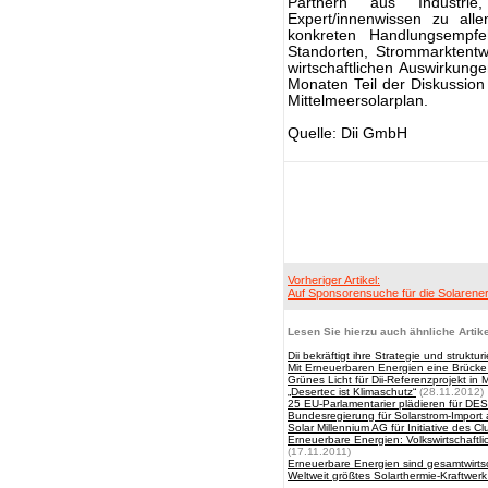
Partnern aus Industrie
Expert/innenwissen zu all
konkreten Handlungsempfe
Standorten, Strommarktentw
wirtschaftlichen Auswirku
Monaten Teil der Diskussio
Mittelmeersolarplan.
Quelle: Dii GmbH
Vorheriger Artikel:
Auf Sponsorensuche für die Solarener
Lesen Sie hierzu auch ähnliche Artike
Dii bekräftigt ihre Strategie und strukt
Mit Erneuerbaren Energien eine Brücke
Grünes Licht für Dii-Referenzprojekt in
„Desertec ist Klimaschutz“
(28.11.2012)
25 EU-Parlamentarier plädieren für D
Bundesregierung für Solarstrom-Import
Solar Millennium AG für Initiative des C
Erneuerbare Energien: Volkswirtschaft
(17.11.2011)
Erneuerbare Energien sind gesamtwirts
Weltweit größtes Solarthermie-Kraftwerk