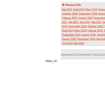
Newsarchiv
Mai 2019
April 2019
März 2019
Febru
Oktober 2018
September 2018
Augus
Februar 2018
Januar 2018
Dezember
2017
Juli 2017
Juni 2017
Mai 2017
Ap
2016
November 2016
Oktober 2016
April 2016
März 2016
Februar 2016
J
September 2015
August 2015
Juli 20
Januar 2015
Dezember 2014
Novemb
Juni 2014
Mai 2014
solarportal24.de Impressum
|
Neue Eint
News_V2