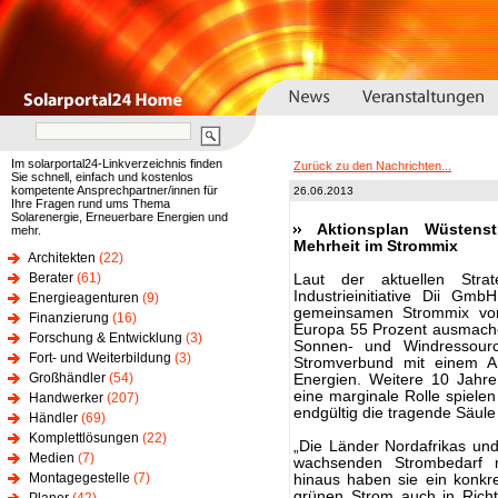
Im solarportal24-Linkverzeichnis finden
Zurück zu den Nachrichten...
Sie schnell, einfach und kostenlos
kompetente Ansprechpartner/innen für
26.06.2013
Ihre Fragen rund ums Thema
Solarenergie, Erneuerbare Energien und
Aktionsplan Wüstens
mehr.
Mehrheit im Strommix
Architekten
(22)
Berater
(61)
Laut der aktuellen Stra
Industrieinitiative Dii G
Energieagenturen
(9)
gemeinsamen Strommix vo
Finanzierung
(16)
Europa 55 Prozent ausmache
Forschung & Entwicklung
(3)
Sonnen- und Windressour
Fort- und Weiterbildung
(3)
Stromverbund mit einem An
Großhändler
(54)
Energien. Weitere 10 Jahre
eine marginale Rolle spiele
Handwerker
(207)
endgültig die tragende Säule
Händler
(69)
Komplettlösungen
(22)
„Die Länder Nordafrikas und
Medien
(7)
wachsenden Strombedarf 
Montagegestelle
(7)
hinaus haben sie ein konkre
grünen
Strom
auch in Richt