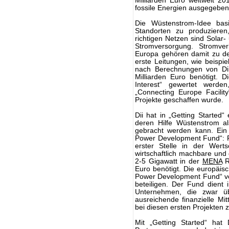
Milliarden Euro weltweit 2
fossile Energien ausgegeben
Die Wüstenstrom-Idee bas
Standorten zu produziere
richtigen Netzen sind Solar-
Stromversorgung. Stromv
Europa gehören damit zu d
erste Leitungen, wie beispie
nach Berechnungen von Di
Milliarden Euro benötigt. 
Interest“ gewertet werd
„Connecting Europe Facili
Projekte geschaffen wurde.
Dii hat in „Getting Started“
deren Hilfe Wüstenstrom a
gebracht werden kann. Ein 
Power Development Fund“: Pr
erster Stelle in der Wer
wirtschaftlich machbare und 
2-5 Gigawatt in der
MENA
R
Euro benötigt. Die europäis
Power Development Fund“ vor
beteiligen. Der Fund dient 
Unternehmen, die zwar übe
ausreichende finanzielle Mit
bei diesen ersten Projekten z
Mit „Getting Started“ hat