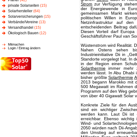
Planer
(42)
Strom
zur Verfügung stehen,
private Solarseiten
(15)
der Energiewende in Eur
Solarhersteller
(64)
gemeinsamen Markt wirken.
Solarversicherungen
(15)
politischen Willen in Eur
Verbände/Vereine
(13)
Netzinfrastruktur auf d
entscheidenden Beitrag daf
Versandhandel
(15)
Diesen Vorteil darf Europa 
Ökologisch Bauen
(12)
Geschäftsführer Paul van So
Mitmachen
Wüstenstrom wird Realität. 
Login / Eintrag ändern
Nahen Ostens sehen bi
Industrieinitiative Dii in „G
Standorte vorgelegt hat. In
in der Region einen Schub
Solarthermie
immer mehr z
werden lässt. In Abu Dhabi 
bisher größte
Solarthermie
A
2013 begann Marokko mit d
500 Megawatt im Rahmen des
Programm auf den Weg gebra
von über 40 Gigawatt Solar v
Konkrete Ziele für den Aus
sind ein wichtiger Zwischens
werden kann. Laut Dii ist 
erreichbar. Ebenso wichtig 
Wind- und Solartechnologie
2050 würden nach Dii-Angabe
den Umstieg auf erneuerba