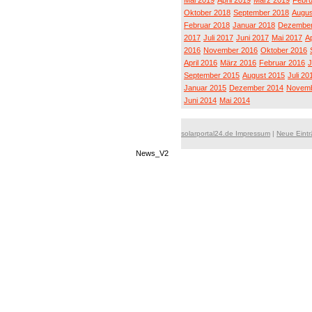
Mai 2019
April 2019
März 2019
Febru
Oktober 2018
September 2018
Augus
Februar 2018
Januar 2018
Dezember
2017
Juli 2017
Juni 2017
Mai 2017
Ap
2016
November 2016
Oktober 2016
April 2016
März 2016
Februar 2016
J
September 2015
August 2015
Juli 20
Januar 2015
Dezember 2014
Novemb
Juni 2014
Mai 2014
solarportal24.de Impressum
|
Neue Eint
News_V2