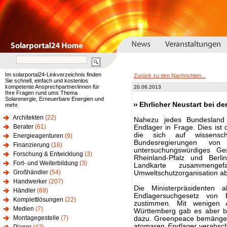
Im solarportal24-Linkverzeichnis finden
Zurück zu den Nachrichten...
Sie schnell, einfach und kostenlos
kompetente Ansprechpartner/innen für
20.06.2013
Ihre Fragen rund ums Thema
Solarenergie, Erneuerbare Energien und
Ehrlicher Neustart bei d
mehr.
Architekten
(22)
Nahezu jedes Bundesland 
Berater
(61)
Endlager in Frage. Dies is
die sich auf wissensch
Energieagenturen
(9)
Bundesregierungen vo
Finanzierung
(16)
untersuchungswürdiges G
Forschung & Entwicklung
(3)
Rheinland-Pfalz und Berl
Fort- und Weiterbildung
(3)
Landkarte zusammenge
Großhändler
(54)
Umweltschutzorganisation abr
Handwerker
(207)
Die Ministerpräsidenten
Händler
(69)
Endlagersuchgesetz von 
Komplettlösungen
(22)
zustimmen. Mit wenigen
Medien
(7)
Württemberg gab es aber b
Montagegestelle
(7)
dazu. Greenpeace bemängelt
atomaren
Endlager
verabsch