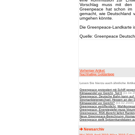
eine Kommission zur Entwi
Vorschlag muss mit den B
Greenpeace hat schon im N
gemacht, wie Deutschland ve
umgehen könnte.
Die Greenpeace-Landkarte i
Quelle: Greenpeace Deutsch
Vorheriger Artikel:
Nachhaltige Geldanlage
Lesen Sie hierzu auch ähnliche Artike
Greenpeace protestiert mit Schiff gegen
Klimawandel vor Gericht, Teil II
(11.04.2
Greenpeace: Deutsche Bahn kann auf 
Stromanbieterwechsel: Hessen an der Sp
Klimawandel vor Gericht?
(03.02.2006)
Greenpeace veröffentlicht „Wahlkompas
Greenpeace: Energiegipfel muss Votum
Greenpeace: RSK-Bericht liefert Rankin
Neue Greenpeace-Berechnung: Atomausst
Greenpeace stellt Spitzenkandidaten a
Newsarchiv