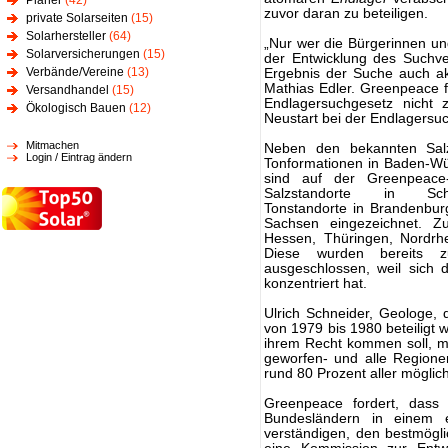
Planer
(42)
zuvor daran zu beteiligen.
private Solarseiten
(15)
Solarhersteller
(64)
„Nur wer die Bürgerinnen un
Solarversicherungen
(15)
der Entwicklung des Suchve
Verbände/Vereine
(13)
Ergebnis der Suche auch ak
Mathias Edler. Greenpeace 
Versandhandel
(15)
Endlagersuchgesetz nicht
Ökologisch Bauen
(12)
Neustart bei der Endlagersu
Mitmachen
Neben den bekannten Salz
Login / Eintrag ändern
Tonformationen in Baden-W
sind auf der Greenpeace
Salzstandorte in Schle
Tonstandorte in Brandenbur
Sachsen eingezeichnet. Zu
Hessen, Thüringen, Nordrh
Diese wurden bereits z
ausgeschlossen, weil sich d
konzentriert hat.
Ulrich Schneider, Geologe,
von 1979 bis 1980 beteiligt w
ihrem Recht kommen soll, mü
geworfen- und alle Regione
rund 80 Prozent aller mögli
Greenpeace fordert, dass
Bundesländern in einem e
verständigen, den bestmögli