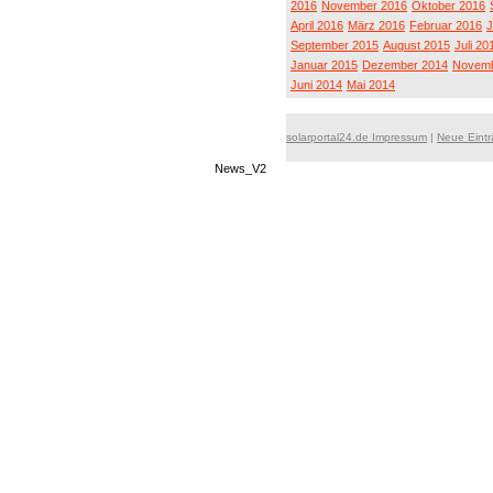
2016
November 2016
Oktober 2016
April 2016
März 2016
Februar 2016
J
September 2015
August 2015
Juli 20
Januar 2015
Dezember 2014
Novemb
Juni 2014
Mai 2014
solarportal24.de Impressum
|
Neue Eint
News_V2