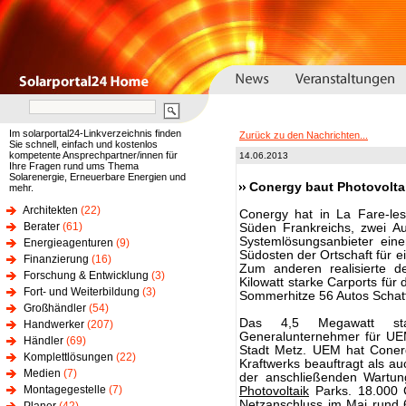
Im solarportal24-Linkverzeichnis finden
Zurück zu den Nachrichten...
Sie schnell, einfach und kostenlos
kompetente Ansprechpartner/innen für
14.06.2013
Ihre Fragen rund ums Thema
Solarenergie, Erneuerbare Energien und
Conergy baut Photovolta
mehr.
Architekten
(22)
Conergy hat in La Fare-les
Berater
(61)
Süden Frankreichs, zwei Auf
Systemlösungsanbieter ei
Energieagenturen
(9)
Südosten der Ortschaft für e
Finanzierung
(16)
Zum anderen realisierte d
Forschung & Entwicklung
(3)
Kilowatt starke Carports für
Fort- und Weiterbildung
(3)
Sommerhitze 56 Autos Schat
Großhändler
(54)
Das 4,5 Megawatt sta
Handwerker
(207)
Generalunternehmer für UEM
Händler
(69)
Stadt Metz. UEM hat Coner
Komplettlösungen
(22)
Kraftwerks beauftragt als 
Medien
(7)
der anschließenden Wartun
Montagegestelle
(7)
Photovoltaik
Parks. 18.000 C
Netzanschluss im Mai rund