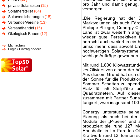
Planer
(42)
pro Jahr und damit genug,
private Solarseiten
(15)
versorgen.
Solarhersteller
(64)
Solarversicherungen
(15)
„Die Regierung hat der S
Verbände/Vereine
(13)
Marktvolumen als auch Förd
Philippe Pflieger, Conergy-Ch
Versandhandel
(15)
Land ist zwar weiterhin ang
Ökologisch Bauen
(12)
wieder gute Perspektiven
herrscht auch weiterhin ein
Mitmachen
umso mehr, dass sowohl En
Login / Eintrag ändern
hochwertigen Solarsysteme
wichtige Aufträge gewonnen 
Mit rund 1.800 Kilowattstund
les-Oliviers von einem der 
Aus diesem Grund hat sich di
der
Sonne
für die Produkti
Sommer Schatten zu spende
Platz für 56 Stellplätze
Quadratmetern. Auf dies
zusammen mit Partner Sunal
fungiert, zwei insgesamt 100 
Conergy unterstützte sein
Planung als auch bei der 
Module der „P-Serie“ und
produziert sie rund 127 
Haushalte in La Fare-les-Ol
Kraftwerk rund 12 Tonnen s