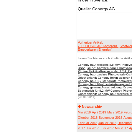
in der Provence.
Quelle: Conergy AG
Vorheriger Artikel:
7. EUROSOLAR-Konferenz „Stadtwer
Erneuerbaren Energien“
Lesen Sie hierzu auch ähnliche Artike
Conergy baut weiteres 4,5 MW Photovolt
USA: „Grüne“ Karotten dank Photovolta
Photovoltaik-Kraftwerke in den USA: Co
Conergy baut zweites Photovoltaik-Kra
Griechenland: Conergy bringt weiteren
Conergy baut 1,2 Megawatt Photovoltaik
Conergy baut Photovoltaik-Anlage im Ur
Conergy gewinnt Ausschreibung für zwe
Spatenstich für 8,2 MW Conergy Photov
Griechenland: Conergy baut weiteren M
(20.06.2011)
Newsarchiv
Mai 2019
April 2019
März 2019
Febru
Oktober 2018
September 2018
Augus
Februar 2018
Januar 2018
Dezember
2017
Juli 2017
Juni 2017
Mai 2017
Ap