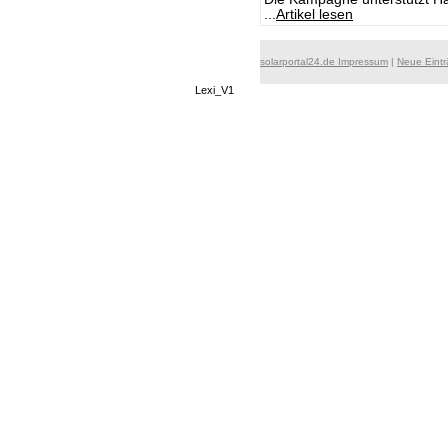
...
Artikel lesen
solarportal24.de Impressum
|
Neue Eint
Lexi_V1