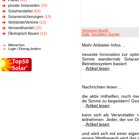
Planer
(42)
private Solarseiten
(15)
Solarhersteller
(64)
Solarversicherungen
(15)
Verbände/Vereine
(13)
Versandhandel
(15)
Vorheriger Begriff:
Ökologisch Bauen
(12)
Solar_Decathlon_Europe
Mehr Anbieter-Infos ...
Mitmachen
Login / Eintrag ändern
neueste Innovation zur opt
Sonne wandernde Solaranl
Betriebssystem basiert
...
Artikel lesen
Nachrichten lesen ...
die aktiv mithelfen, noch m
de Sonne zu begeistern! Ges
...
Artikel lesen
kann sich als Veranstalter
teilnehmen. Jeder, der vor 
...
Artikel lesen
und wird sich mit einer eige
einem Wettbewerb wird das s