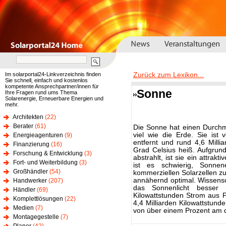
Im solarportal24-Linkverzeichnis finden
Zurück zum Lexikon...
Sie schnell, einfach und kostenlos
kompetente Ansprechpartner/innen für
Sonne
Ihre Fragen rund ums Thema
Solarenergie, Erneuerbare Energien und
mehr.
Architekten
(22)
Berater
(61)
Die Sonne hat einen Durchm
viel wie die Erde. Sie ist 
Energieagenturen
(9)
entfernt und rund 4,6 Milli
Finanzierung
(16)
Grad Celsius heiß. Aufgrun
Forschung & Entwicklung
(3)
abstrahlt, ist sie ein attrak
Fort- und Weiterbildung
(3)
ist es schwierig, Sonne
Großhändler
(54)
kommerziellen Solarzellen zu
annähernd optimal. Wissensc
Handwerker
(207)
das Sonnenlicht besser 
Händler
(69)
Kilowattstunden Strom aus P
Komplettlösungen
(22)
4,4 Milliarden Kilowattstund
Medien
(7)
von über einem Prozent am 
Montagegestelle
(7)