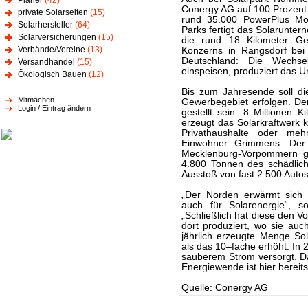
Planer
(42)
Conergy AG auf 100 Prozent 
private Solarseiten
(15)
rund 35.000 PowerPlus M
Solarhersteller
(64)
Parks fertigt das Solarunter
Solarversicherungen
(15)
die rund 18 Kilometer Ge
Verbände/Vereine
(13)
Konzerns in Rangsdorf bei
Deutschland: Die
Wechsel
Versandhandel
(15)
einspeisen, produziert das 
Ökologisch Bauen
(12)
Bis zum Jahresende soll d
Mitmachen
Gewerbegebiet erfolgen. Der 
Login / Eintrag ändern
gestellt sein. 8 Millionen
erzeugt das Solarkraftwerk k
Privathaushalte oder me
Einwohner Grimmens. Der 
Mecklenburg-Vorpommern g
4.800 Tonnen des schädlic
Ausstoß von fast 2.500 Autos
„Der Norden erwärmt sich 
auch für Solarenergie“, s
„Schließlich hat diese den Vo
dort produziert, wo sie auc
jährlich erzeugte Menge S
als das 10–fache erhöht. In 
sauberem
Strom
versorgt. Da
Energiewende ist hier berei
Quelle: Conergy AG