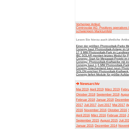
Vorheriger Artikel:
Centrosolar AG: Positives operatives 
schwierigem Marktumfeld
Lesen Sie hierzu auch ähnliche Artike
Einer der größten Photovoltaik-Parks M
Conergy baut Photovoltaik-Anlage im Ur
17,3 MW Photovoltaik-Park im Landkreis M
IBC SOLAR montiert letztes Modul für P
Conergy: Start für Megawatt-Projekt im
Conergy: Photovoltaik-Kraftwerke mit i
Conergy baut 1,5 MW Photovoltaik-Park
Conergy Griechenland baut neun Photov
SOLON errichtet Photovoltaik-Kraftwer
Conergy liefert Module für größte Auf
Newsarchiv
Mai 2019
April 2019
März 2019
Febru
Oktober 2018
September 2018
Augus
Februar 2018
Januar 2018
Dezember
2017
Juli 2017
Juni 2017
Mai 2017
Ap
2016
November 2016
Oktober 2016
April 2016
März 2016
Februar 2016
J
September 2015
August 2015
Juli 20
Januar 2015
Dezember 2014
Novemb