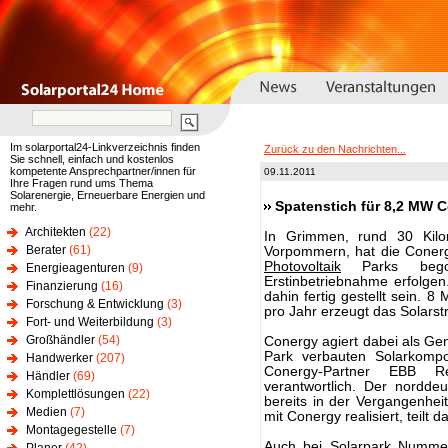
Im solarportal24-Linkverzeichnis finden
Zurück zu den Nachrichten...
Sie schnell, einfach und kostenlos
kompetente Ansprechpartner/innen für
09.11.2011
Ihre Fragen rund ums Thema
Solarenergie, Erneuerbare Energien und
Spatenstich für 8,2 MW 
mehr.
Architekten
(22)
In Grimmen, rund 30 Kilom
Berater
(61)
Vorpommern, hat die Coner
Photovoltaik
Parks begon
Energieagenturen
(9)
Erstinbetriebnahme erfolgen
Finanzierung
(16)
dahin fertig gestellt sein. 
Forschung & Entwicklung
(3)
pro Jahr erzeugt das Solarstr
Fort- und Weiterbildung
(3)
Großhändler
(54)
Conergy agiert dabei als Ge
Park verbauten Solarkompo
Handwerker
(207)
Conergy-Partner EBB 
Händler
(69)
verantwortlich. Der nordde
Komplettlösungen
(22)
bereits in der Vergangenhei
Medien
(7)
mit Conergy realisiert, teilt
Montagegestelle
(7)
Auch bei Solarpark Nummer