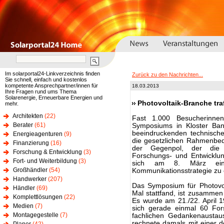
Im solarportal24-Linkverzeichnis finden
Zurück zu den Nachrichten...
Sie schnell, einfach und kostenlos
kompetente Ansprechpartner/innen für
18.03.2013
Ihre Fragen rund ums Thema
Solarenergie, Erneuerbare Energien und
Photovoltaik-Branche traf
mehr.
Architekten
(22)
Fast 1.000 Besucherinne
Berater
(61)
Symposiums in Kloster Banz
beeindruckenden technische
Energieagenturen
(9)
die gesetzlichen Rahmenbedi
Finanzierung
(16)
der Gegenpol, der die u
Forschung & Entwicklung
(3)
Forschungs- und Entwicklung
Fort- und Weiterbildung
(3)
sich am 8. März ein 
Großhändler
(54)
Kommunikationsstrategie zu 
Handwerker
(207)
Das Symposium für Photovo
Händler
(69)
Mal stattfand, ist zusammen
Komplettlösungen
(22)
Es wurde am 21./22. April 1
Medien
(7)
sich gerade einmal 60 For
Montagegestelle
(7)
fachlichen Gedankenaustau
rechnete damals mit einer d