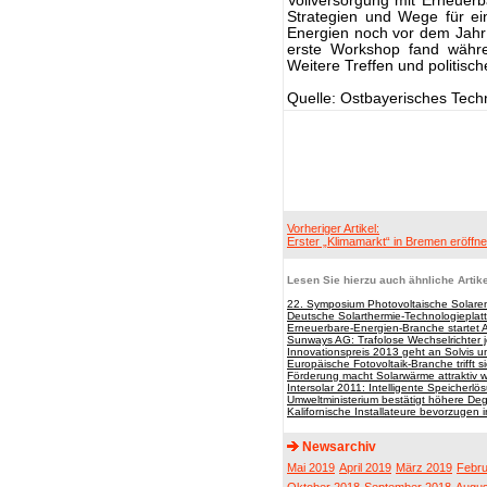
Vollversorgung mit Erneuerb
Strategien und Wege für ei
Energien noch vor dem Jahr
erste Workshop fand währe
Weitere Treffen und politisc
Quelle: Ostbayerisches Techn
Vorheriger Artikel:
Erster „Klimamarkt“ in Bremen eröffne
Lesen Sie hierzu auch ähnliche Artike
22. Symposium Photovoltaische Solare
Deutsche Solarthermie-Technologieplat
Erneuerbare-Energien-Branche startet 
Sunways AG: Trafolose Wechselrichter 
Innovationspreis 2013 geht an Solvis un
Europäische Fotovoltaik-Branche trifft s
Förderung macht Solarwärme attraktiv w
Intersolar 2011: Intelligente Speicher
Umweltministerium bestätigt höhere Deg
Kalifornische Installateure bevorzuge
Newsarchiv
Mai 2019
April 2019
März 2019
Febru