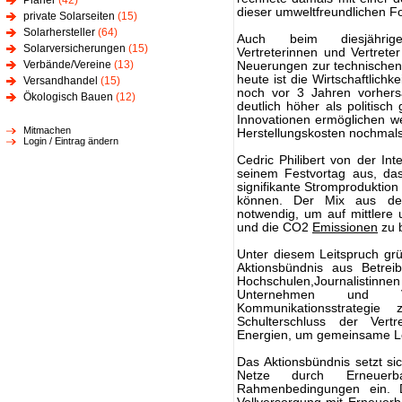
Planer
(42)
dieser umweltfreundlichen F
private Solarseiten
(15)
Solarhersteller
(64)
Auch beim diesjährigen
Solarversicherungen
(15)
Vertreterinnen und Vertrete
Verbände/Vereine
(13)
Neuerungen zur technischen
heute ist die Wirtschaftlich
Versandhandel
(15)
noch vor 3 Jahren vorhersag
Ökologisch Bauen
(12)
deutlich höher als politisch
Innovationen ermöglichen wei
Mitmachen
Herstellungskosten nochmals
Login / Eintrag ändern
Cedric Philibert von der Int
seinem Festvortag aus, das
signifikante Stromproduktion
können. Der Mix aus den
notwendig, um auf mittlere 
und die CO2
Emissionen
zu 
Unter diesem Leitspruch gr
Aktionsbündnis aus Betreib
Hochschulen,Journalistinne
Unternehmen und 
Kommunikationsstrategie
Schulterschluss der Vertr
Energien, um gemeinsame L
Das Aktionsbündnis setzt si
Netze durch Erneuerb
Rahmenbedingungen ein. D