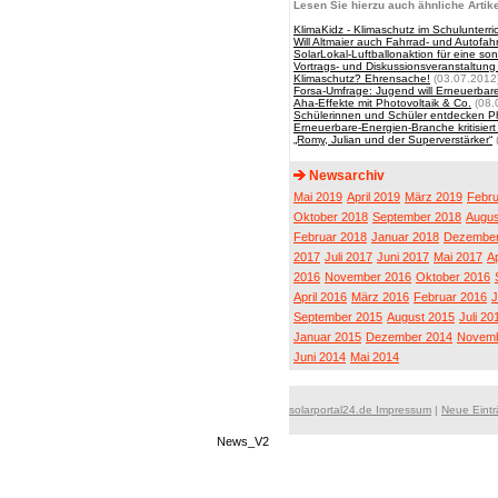
Lesen Sie hierzu auch ähnliche Artike
KlimaKidz - Klimaschutz im Schulunterri
Will Altmaier auch Fahrrad- und Autofa
SolarLokal-Luftballonaktion für eine so
Vortrags- und Diskussionsveranstaltung
Klimaschutz? Ehrensache!
(03.07.2012
Forsa-Umfrage: Jugend will Erneuerbar
Aha-Effekte mit Photovoltaik & Co.
(08.
Schülerinnen und Schüler entdecken Ph
Erneuerbare-Energien-Branche kritisier
„Romy, Julian und der Superverstärker“
Newsarchiv
Mai 2019
April 2019
März 2019
Febru
Oktober 2018
September 2018
Augus
Februar 2018
Januar 2018
Dezember
2017
Juli 2017
Juni 2017
Mai 2017
Ap
2016
November 2016
Oktober 2016
April 2016
März 2016
Februar 2016
J
September 2015
August 2015
Juli 20
Januar 2015
Dezember 2014
Novemb
Juni 2014
Mai 2014
solarportal24.de Impressum
|
Neue Eint
News_V2