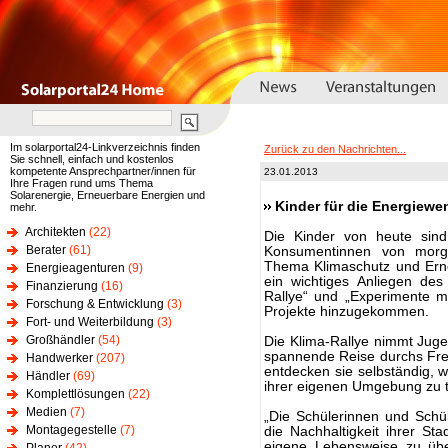
Im solarportal24-Linkverzeichnis finden
Zurück zu den Nachrichten...
Sie schnell, einfach und kostenlos
kompetente Ansprechpartner/innen für
23.01.2013
Ihre Fragen rund ums Thema
Solarenergie, Erneuerbare Energien und
Kinder für die Energiewe
mehr.
Architekten
(22)
Die Kinder von heute sind
Berater
(61)
Konsumentinnen von morg
Thema Klimaschutz und Erneu
Energieagenturen
(9)
ein wichtiges Anliegen des
Finanzierung
(16)
Rallye“ und „Experimente m
Forschung & Entwicklung
(3)
Projekte hinzugekommen.
Fort- und Weiterbildung
(3)
Großhändler
(54)
Die Klima-Rallye nimmt Juge
spannende Reise durchs Frei
Handwerker
(207)
entdecken sie selbständig, 
Händler
(69)
ihrer eigenen Umgebung zu 
Komplettlösungen
(22)
Medien
(7)
„Die Schülerinnen und Schü
Montagegestelle
(7)
die Nachhaltigkeit ihrer S
eigene Lebensweise zu über