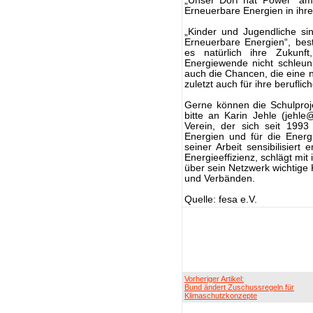
„Unser Dorf hat Power“ am 
Erneuerbare Energien in ihr
„Kinder und Jugendliche si
Erneuerbare Energien“, bestät
es natürlich ihre Zukunft
Energiewende nicht schleun
auch die Chancen, die eine n
zuletzt auch für ihre beruflic
Gerne können die Schulproj
bitte an Karin Jehle (jehle
Verein, der sich seit 1993
Energien und für die Energ
seiner Arbeit sensibilisier
Energieeffizienz, schlägt mi
über sein Netzwerk wichtige K
und Verbänden.
Quelle: fesa e.V.
Vorheriger Artikel:
Bund ändert Zuschussregeln für
Klimaschutzkonzepte