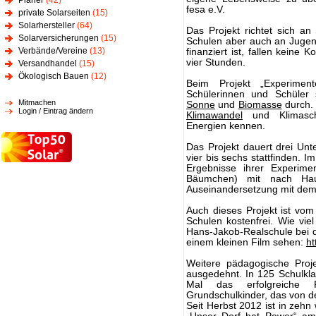
Planer
(42)
fesa e.V.
private Solarseiten
(15)
Solarhersteller
(64)
Das Projekt richtet sich a
Solarversicherungen
(15)
Schulen aber auch an Juge
Verbände/Vereine
(13)
finanziert ist, fallen keine 
vier Stunden.
Versandhandel
(15)
Ökologisch Bauen
(12)
Beim Projekt „Experimen
Schülerinnen und Schüler 
Mitmachen
Sonne
und
Biomasse
durch. 
Login / Eintrag ändern
Klimawandel
und Klimasch
Energien kennen.
Das Projekt dauert drei Unt
vier bis sechs stattfinden. 
Ergebnisse ihrer Experime
Bäumchen) mit nach Hau
Auseinandersetzung mit dem
Auch dieses Projekt ist vom
Schulen kostenfrei. Wie vie
Hans-Jakob-Realschule bei d
einem kleinen Film sehen:
ht
Weitere pädagogische Proj
ausgedehnt. In 125 Schulkla
Mal das erfolgreiche P
Grundschulkinder, das von d
Seit Herbst 2012 ist in zehn