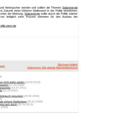
 und Verbraucher werden und sollten die Themen
Solarenergie
n Zukunft einen höheren Stellenwert in der Politik einnehmen.
schen der Meinung,
Solarenergie
sollte durch die Politik stärker
 nur lediglich zehn Prozent stimmten für den Ausbau der
ofile.stern.de
Nächster Artikel:
bare
Solarstrom: Die globale Marktentwicklung
l:
er nicht dafür zahlen
(13.02.2013)
 sparen!
(17.04.2008)
heizungen
(13.07.2011)
ds
(23.10.2007)
 Verbrauch gesunken
(15.08.2006)
6)
 als sichere Geldanlage
(05.02.2009)
ohnt sich doch!
(02.04.2013)
.2008)