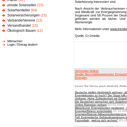
Planer
(42)
Solarheizung interessiert sind.
private Solarseiten
(15)
Nach Ansicht der Verbraucherinnen
Solarhersteller
(64)
und Windkraft zur Energiegewinnung i
Solarversicherungen
(15)
Insgesamt sind 58 Prozent der Deut
gefördert werden als bisher. Und
Verbände/Vereine
(13)
Atomenergie.
Versandhandel
(15)
Mehr Informationen unter
www.trendpr
Ökologisch Bauen
(12)
Quelle: G+Jmedia
Mitmachen
Login / Eintrag ändern
Vorheriger Artikel:
Studie: Beschäftigungsmotor Erneuer
Energien
Lesen Sie hierzu auch ähnliche Artike
Deutsche wollen ökologisch wohnen, ab
Energiekosten zu hoch? Der Staat hilft
Umfrage: Hohe Zufriedenheit mit Solar
Die Deutschen wünschen sich Solarfon
Online-Ratgeber gefragt
(03.03.2006)
Mieterbund: Energiekosten gestiegen,
Energieeffizienz entscheidet
(11.10.200
Energieeffiziente Altbaumodernisierung
Fell: Energetische Gebäudesanierung l
Fotovoltaik, „weil es sich rechnet“
(01.02