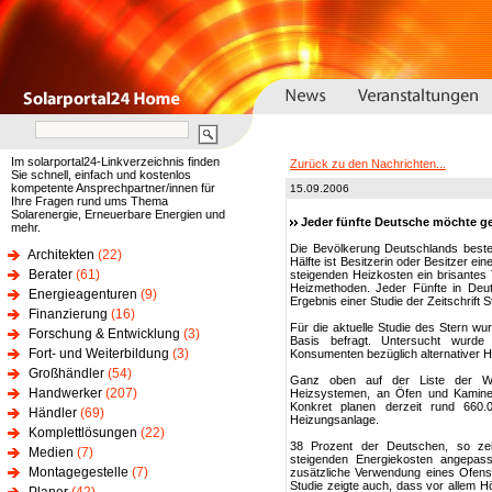
Im solarportal24-Linkverzeichnis finden
Zurück zu den Nachrichten...
Sie schnell, einfach und kostenlos
kompetente Ansprechpartner/innen für
15.09.2006
Ihre Fragen rund ums Thema
Solarenergie, Erneuerbare Energien und
Jeder fünfte Deutsche möchte ge
mehr.
Die Bevölkerung Deutschlands besteh
Architekten
(22)
Hälfte ist Besitzerin oder Besitzer e
Berater
(61)
steigenden Heizkosten ein brisantes
Heizmethoden. Jeder Fünfte in Deut
Energieagenturen
(9)
Ergebnis einer Studie der Zeitschrift
Finanzierung
(16)
Für die aktuelle Studie des Stern wu
Forschung & Entwicklung
(3)
Basis befragt. Untersucht wurde
Fort- und Weiterbildung
(3)
Konsumenten bezüglich alternativer 
Großhändler
(54)
Ganz oben auf der Liste der Wu
Handwerker
(207)
Heizsystemen, an Öfen und Kaminen
Konkret planen derzeit rund 660
Händler
(69)
Heizungsanlage.
Komplettlösungen
(22)
38 Prozent der Deutschen, so zei
Medien
(7)
steigenden Energiekosten angepas
Montagegestelle
(7)
zusätzliche Verwendung eines Ofens.
Studie zeigte auch, dass vor allem 