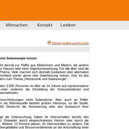
Diesen Artikel ausdrucken
rne Solarenergie nutzen
t derzeit zur Hälfte aus Mieterinnen und Mietern, die andere
ines Hauses oder einer Eigentumswohnung. Für alle aber sind die
 Thema. Viele machen sich deshalb Gedanken über alternative
schland würde gerne eine Solarheizung nutzen. Das ist das
 Stern zum Thema „Heiztechnik und Solarenergie“.
rden 2.000 Personen im Alter ab 14 Jahren auf repräsentativer
 unter anderem die Einstellung der Konsumentinnen und
Heizmethoden.
nschheizungen steht Solarwärme. Aber auch an Pellet-
 als Wärmequelle besteht großes Interesse, so die Studie.
.000 Deutsche die Renovierung oder den Austausch ihrer
gt die Untersuchung, haben ihr Heizverhalten bereits den
st: Entweder durch eingeschränktes Heizen oder durch die
 Weitere 13 Prozent planen, ihr Heizverhalten zu ändern. Die
Höhergebildete und Besserverdienende an der Anschaffung einer