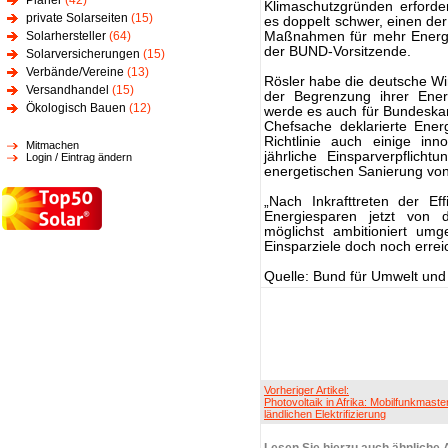
Planer
(42)
Klimaschutzgründen erforde
private Solarseiten
(15)
es doppelt schwer, einen de
Solarhersteller
(64)
Maßnahmen für mehr Energie
der BUND-Vorsitzende.
Solarversicherungen
(15)
Verbände/Vereine
(13)
Rösler habe die deutsche Wir
Versandhandel
(15)
der Begrenzung ihrer Ener
Ökologisch Bauen
(12)
werde es auch für Bundeskanz
Chefsache deklarierte Ener
Richtlinie auch einige in
Mitmachen
jährliche Einsparverpflich
Login / Eintrag ändern
energetischen Sanierung vo
„Nach Inkrafttreten der Ef
Energiesparen jetzt von d
möglichst ambitioniert um
Einsparziele doch noch erre
Quelle: Bund für Umwelt un
Vorheriger Artikel:
Photovoltaik in Afrika: Mobilfunkmaste
ländlichen Elektrifizierung