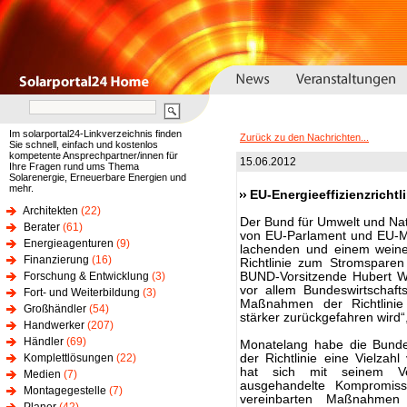
Im solarportal24-Linkverzeichnis finden
Zurück zu den Nachrichten...
Sie schnell, einfach und kostenlos
kompetente Ansprechpartner/innen für
15.06.2012
Ihre Fragen rund ums Thema
Solarenergie, Erneuerbare Energien und
mehr.
EU-Energieeffizienzricht
Architekten
(22)
Der Bund für Umwelt und Nat
Berater
(61)
von EU-Parlament und EU-Mini
Energieagenturen
(9)
lachenden und einem weine
Finanzierung
(16)
Richtlinie zum Stromsparen
Forschung & Entwicklung
(3)
BUND-Vorsitzende Hubert We
vor allem Bundeswirtschafts
Fort- und Weiterbildung
(3)
Maßnahmen der Richtlinie
Großhändler
(54)
stärker zurückgefahren wird“
Handwerker
(207)
Händler
(69)
Monatelang habe die Bundes
Komplettlösungen
(22)
der Richtlinie eine Vielzah
hat sich mit seinem Ve
Medien
(7)
ausgehandelte Kompromiss
Montagegestelle
(7)
vereinbarten Maßnahmen