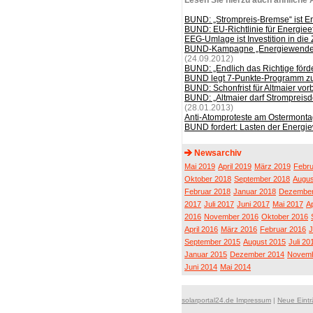
Lesen Sie hierzu auch ähnliche A
BUND: „Strompreis-Bremse“ ist 
BUND: EU-Richtlinie für Energieeff
EEG-Umlage ist Investition in die 
BUND-Kampagne „Energiewende ja
(24.09.2012)
BUND: „Endlich das Richtige förd
BUND legt 7-Punkte-Programm z
BUND: Schonfrist für Altmaier vorbe
BUND: „Altmaier darf Strompreis
(28.01.2013)
Anti-Atomproteste am Ostermonta
BUND fordert: Lasten der Energie
Newsarchiv
Mai 2019
April 2019
März 2019
Febru
Oktober 2018
September 2018
Augus
Februar 2018
Januar 2018
Dezember
2017
Juli 2017
Juni 2017
Mai 2017
Ap
2016
November 2016
Oktober 2016
April 2016
März 2016
Februar 2016
J
September 2015
August 2015
Juli 20
Januar 2015
Dezember 2014
Novemb
Juni 2014
Mai 2014
solarportal24.de Impressum
|
Neue Eint