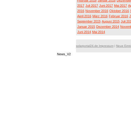
Februar 2018
Januar 2018
Dezember
2017
Juli 2017
Juni 2017
Mai 2017
Ap
2016
November 2016
Oktober 2016
April 2016
März 2016
Februar 2016
J
September 2015
August 2015
Juli 20
Januar 2015
Dezember 2014
Novemb
Juni 2014
Mai 2014
solarportal24.de Impressum
|
Neue Eint
News_V2