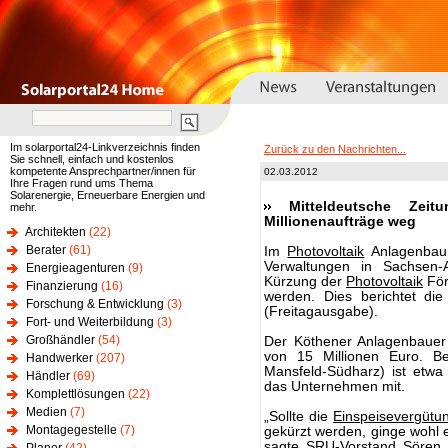
Im solarportal24-Linkverzeichnis finden
Zurück zu den Nachrichten...
Sie schnell, einfach und kostenlos
kompetente Ansprechpartner/innen für
02.03.2012
Ihre Fragen rund ums Thema
Solarenergie, Erneuerbare Energien und
Mitteldeutsche Zeit
mehr.
Millionenaufträge weg
Architekten
(22)
Berater
(61)
Im
Photovoltaik
Anlagenbau 
Verwaltungen in Sachsen-
Energieagenturen
(9)
Kürzung der
Photovoltaik
För
Finanzierung
(16)
werden. Dies berichtet die
Forschung & Entwicklung
(3)
(Freitagausgabe).
Fort- und Weiterbildung
(3)
Großhändler
(54)
Der Köthener Anlagenbauer
von 15 Millionen Euro. B
Handwerker
(207)
Mansfeld-Südharz) ist etwa e
Händler
(69)
das Unternehmen mit.
Komplettlösungen
(22)
Medien
(7)
„Sollte die
Einspeisevergütu
Montagegestelle
(7)
gekürzt werden, ginge wohl e
sagte SRU-Vorstand Sören L