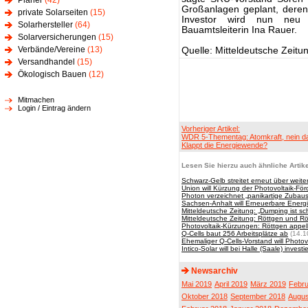
Planer
(42)
Großanlagen geplant, deren V
private Solarseiten
(15)
Investor wird nun neu 
Solarhersteller
(64)
Bauamtsleiterin Ina Rauer.
Solarversicherungen
(15)
Verbände/Vereine
(13)
Quelle: Mitteldeutsche Zeitu
Versandhandel
(15)
Ökologisch Bauen
(12)
Mitmachen
Login / Eintrag ändern
Vorheriger Artikel:
WDR 5-Thementag: Atomkraft, nein da
Klappt die Energiewende?
Lesen Sie hierzu auch ähnliche Artike
Schwarz-Gelb streitet erneut über weite
Union will Kürzung der Photovoltaik-Fö
Photon verzeichnet „panikartige Zubaus
Sachsen-Anhalt will Erneuerbare Ener
Mitteldeutsche Zeitung: „Dumping ist 
Mitteldeutsche Zeitung: Röttgen und Rö
Photovoltaik-Kürzungen: Röttgen appell
Q-Cells baut 256 Arbeitsplätze ab
(14.1
Ehemaliger Q-Cells-Vorstand will Photovo
Intico-Solar will bei Halle (Saale) investi
Newsarchiv
Mai 2019
April 2019
März 2019
Febru
Oktober 2018
September 2018
Augus