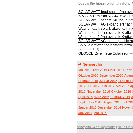
Lesen Sie hierzu auch ähnliche A
SOLARWATT baut sechs Photovoltai
S.A.G. Solarstrom AG: 44 MWp in G
SOLARWATT schafft 140 neue Arb
SOLARWATT AG expandiert nach
Wattner kauft Solarkraftwerke mit
Wattner kauft Photovoltaik-Kraftw
Wattner kauft Photovoltaik-Kraftw
SOLARWATT AG meldet positiven G
SMA liefert Wechselrichter für zwe
(28.06.2013)
GEOSOL: Zwei neue Solarstrom-K
Newsarchiv
Mai 2019
April 2019
März 2019
Febru
Oktober 2018
September 2018
Augus
Februar 2018
Januar 2018
Dezember
2017
Juli 2017
Juni 2017
Mai 2017
Ap
2016
November 2016
Oktober 2016
April 2016
März 2016
Februar 2016
J
September 2015
August 2015
Juli 20
Januar 2015
Dezember 2014
Novemb
Juni 2014
Mai 2014
solarportal24.de Impressum
|
Neue Eint