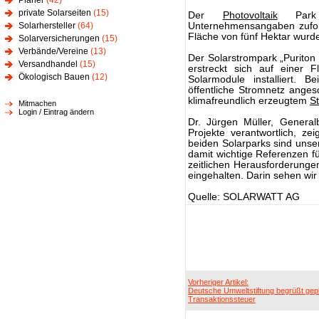
Planer
(42)
private Solarseiten
(15)
Der
Photovoltaik
Park 
Solarhersteller
(64)
Unternehmensangaben zufolg
Fläche von fünf Hektar wurd
Solarversicherungen
(15)
Verbände/Vereine
(13)
Der Solarstrompark „Puriton 
Versandhandel
(15)
erstreckt sich auf einer 
Ökologisch Bauen
(12)
Solarmodule installiert. B
öffentliche Stromnetz ange
klimafreundlich erzeugtem
S
Mitmachen
Login / Eintrag ändern
Dr. Jürgen Müller, General
Projekte verantwortlich, ze
beiden Solarparks sind unser
damit wichtige Referenzen fü
zeitlichen Herausforderungen
eingehalten. Darin sehen wir
Quelle: SOLARWATT AG
Vorheriger Artikel:
Deutsche Umweltstiftung begrüßt gep
Transaktionssteuer