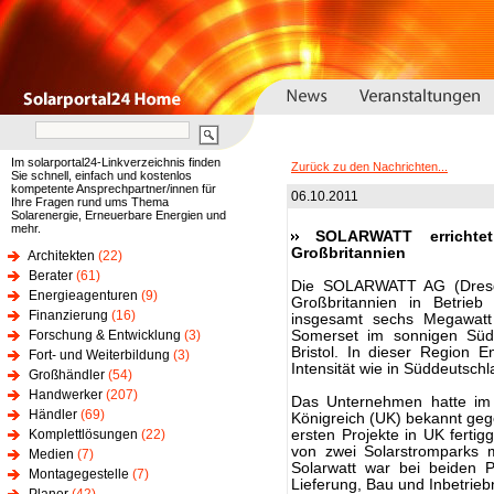
Im solarportal24-Linkverzeichnis finden
Zurück zu den Nachrichten...
Sie schnell, einfach und kostenlos
kompetente Ansprechpartner/innen für
06.10.2011
Ihre Fragen rund ums Thema
Solarenergie, Erneuerbare Energien und
mehr.
SOLARWATT errichtet
Großbritannien
Architekten
(22)
Berater
(61)
Die SOLARWATT AG (Dresd
Energieagenturen
(9)
Großbritannien in Betrie
Finanzierung
(16)
insgesamt sechs Megawatt 
Forschung & Entwicklung
(3)
Somerset im sonnigen Süd
Bristol. In dieser Region 
Fort- und Weiterbildung
(3)
Intensität wie in Süddeutschl
Großhändler
(54)
Handwerker
(207)
Das Unternehmen hatte im F
Händler
(69)
Königreich (UK) bekannt ge
Komplettlösungen
(22)
ersten Projekte in UK fertig
von zwei Solarstromparks 
Medien
(7)
Solarwatt war bei beiden P
Montagegestelle
(7)
Lieferung, Bau und Inbetrieb