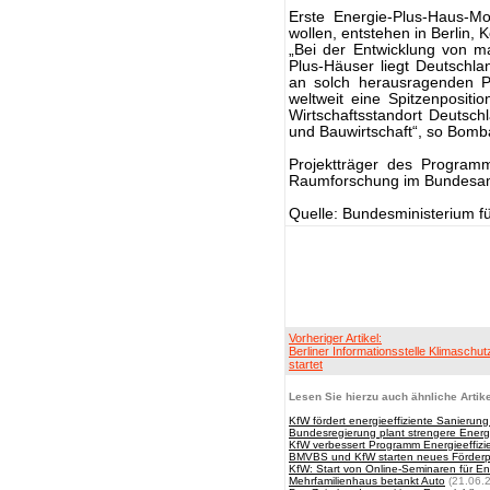
Erste Energie-Plus-Haus-Mo
wollen, entstehen in Berlin, 
„Bei der Entwicklung von ma
Plus-Häuser liegt Deutschl
an solch herausragenden Pr
weltweit eine Spitzenposit
Wirtschaftsstandort Deutsch
und Bauwirtschaft“, so Bomb
Projektträger des Programm
Raumforschung im Bundesa
Quelle: Bundesministerium f
Vorheriger Artikel:
Berliner Informationsstelle Klimaschut
startet
Lesen Sie hierzu auch ähnliche Artike
KfW fördert energieeffiziente Sanierung
Bundesregierung plant strengere Energ
KfW verbessert Programm Energieeffizi
BMVBS und KfW starten neues Förderp
KfW: Start von Online-Seminaren für E
Mehrfamilienhaus betankt Auto
(21.06.