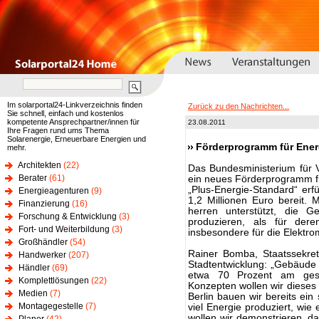
Im solarportal24-Linkverzeichnis finden
Zurück zu den Nachrichten...
Sie schnell, einfach und kostenlos
kompetente Ansprechpartner/innen für
23.08.2011
Ihre Fragen rund ums Thema
Solarenergie, Erneuerbare Energien und
Förderprogramm für Ener
mehr.
Architekten
(22)
Das Bundesministerium für 
Berater
(61)
ein neues Förderprogramm f
„Plus-Energie-Standard“ erf
Energieagenturen
(9)
1,2 Millionen Euro bereit
Finanzierung
(16)
herren unterstützt, die G
Forschung & Entwicklung
(3)
produzieren, als für dere
Fort- und Weiterbildung
(3)
insbesondere für die Elektro
Großhändler
(54)
Rainer Bomba, Staatssekret
Handwerker
(207)
Stadtentwicklung: „Gebäude
Händler
(69)
etwa 70 Prozent am gesa
Komplettlösungen
(22)
Konzepten wollen wir dieses
Medien
(7)
Berlin bauen wir bereits ei
Montagegestelle
(7)
viel Energie produziert, wi
wollen wir demonstrieren, da