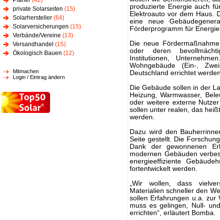
Planer
(42)
produzierte Energie auch für
private Solarseiten
(15)
Elektroauto vor dem Haus. Di
Solarhersteller
(64)
eine neue Gebäudegenera
Solarversicherungen
(15)
Förderprogramm für Energie
Verbände/Vereine
(13)
Die neue Fördermaßnahme r
Versandhandel
(15)
oder deren bevollmächti
Ökologisch Bauen
(12)
Institutionen, Unternehme
Wohngebäude (Ein-, Zwei
Mitmachen
Deutschland errichtet werde
Login / Eintrag ändern
Die Gebäude sollen in der L
Heizung, Warmwasser, Beleu
oder weitere externe Nutze
sollen unter realen, das hei
werden.
Dazu wird den Bauherrinnen
Seite gestellt. Die Forschun
Dank der gewonnenen Erk
modernen Gebäuden verbess
energieeffiziente Gebäude
fortentwickelt werden.
„Wir wollen, dass vielv
Materialien schneller den W
sollen Erfahrungen u.a. zur W
muss es gelingen, Null- und
errichten“, erläutert Bomba.