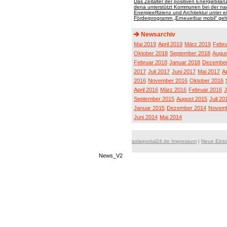
Das Zeitalter der positiven Energiebil
dena unterstützt Kommunen bei der nac
Energieeffizienz und Architektur unter 
Förderprogramm „Erneuerbar mobil“ geh
Newsarchiv
Mai 2019
April 2019
März 2019
Febru
Oktober 2018
September 2018
Augus
Februar 2018
Januar 2018
Dezember
2017
Juli 2017
Juni 2017
Mai 2017
Ap
2016
November 2016
Oktober 2016
April 2016
März 2016
Februar 2016
J
September 2015
August 2015
Juli 20
Januar 2015
Dezember 2014
Novemb
Juni 2014
Mai 2014
solarportal24.de Impressum
|
Neue Eint
News_V2