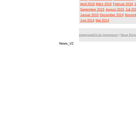
April 2016
März 2016
Februar 2016
J
September 2015
August 2015
Juli 20
Januar 2015
Dezember 2014
Novemb
Juni 2014
Mai 2014
solarportal24.de Impressum
|
Neue Eint
News_V2