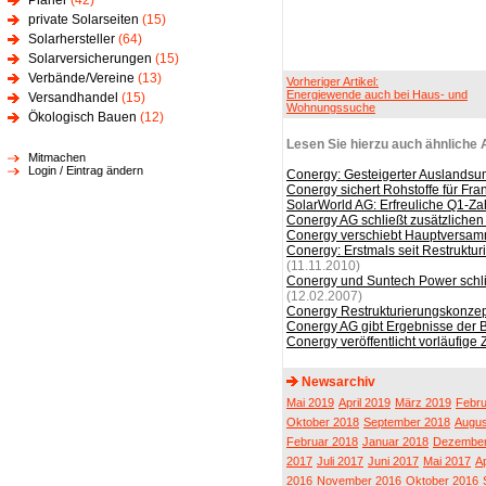
Planer
(42)
private Solarseiten
(15)
Solarhersteller
(64)
Solarversicherungen
(15)
Verbände/Vereine
(13)
Vorheriger Artikel:
Energiewende auch bei Haus- und
Versandhandel
(15)
Wohnungssuche
Ökologisch Bauen
(12)
Lesen Sie hierzu auch ähnliche A
Mitmachen
Login / Eintrag ändern
Conergy: Gesteigerter Auslandsum
Conergy sichert Rohstoffe für Fran
SolarWorld AG: Erfreuliche Q1-Z
Conergy AG schließt zusätzlichen
Conergy verschiebt Hauptversa
Conergy: Erstmals seit Restruktu
(11.11.2010)
Conergy und Suntech Power schli
(12.02.2007)
Conergy Restrukturierungskonzept
Conergy AG gibt Ergebnisse der 
Conergy veröffentlicht vorläufige
Newsarchiv
Mai 2019
April 2019
März 2019
Febru
Oktober 2018
September 2018
Augus
Februar 2018
Januar 2018
Dezember
2017
Juli 2017
Juni 2017
Mai 2017
Ap
2016
November 2016
Oktober 2016