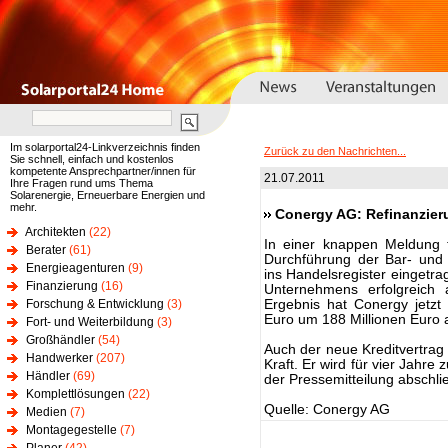
Im solarportal24-Linkverzeichnis finden
Zurück zu den Nachrichten...
Sie schnell, einfach und kostenlos
kompetente Ansprechpartner/innen für
21.07.2011
Ihre Fragen rund ums Thema
Solarenergie, Erneuerbare Energien und
mehr.
Conergy AG: Refinanzie
Architekten
(22)
In einer knappen Meldung 
Berater
(61)
Durchführung der Bar- und
Energieagenturen
(9)
ins Handelsregister eingetra
Finanzierung
(16)
Unternehmens erfolgreich 
Forschung & Entwicklung
(3)
Ergebnis hat Conergy jetzt 
Euro um 188 Millionen Euro a
Fort- und Weiterbildung
(3)
Großhändler
(54)
Auch der neue Kreditvertrag 
Handwerker
(207)
Kraft. Er wird für vier Jahre
Händler
(69)
der Pressemitteilung abschli
Komplettlösungen
(22)
Quelle: Conergy AG
Medien
(7)
Montagegestelle
(7)