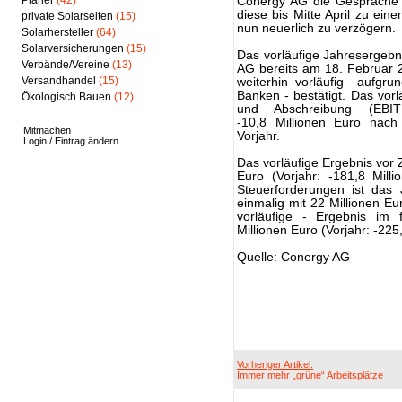
Planer
(42)
Conergy AG die Gespräche „
diese bis Mitte April zu ein
private Solarseiten
(15)
nun neuerlich zu verzögern.
Solarhersteller
(64)
Solarversicherungen
(15)
Das vorläufige Jahresergebn
Verbände/Vereine
(13)
AG bereits am 18. Februar
Versandhandel
(15)
weiterhin vorläufig aufgr
Banken - bestätigt. Das vor
Ökologisch Bauen
(12)
und Abschreibung (EBIT
-10,8 Millionen Euro nach
Mitmachen
Vorjahr.
Login / Eintrag ändern
Das vorläufige Ergebnis vor
Euro (Vorjahr: -181,8 Mill
Steuerforderungen ist das
einmalig mit 22 Millionen Eu
vorläufige - Ergebnis im 
Millionen Euro (Vorjahr: -225
Quelle: Conergy AG
Vorheriger Artikel:
Immer mehr „grüne“ Arbeitsplätze