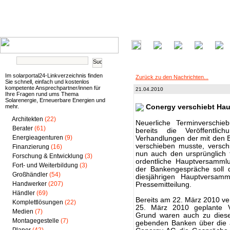
Im solarportal24-Linkverzeichnis finden
Zurück zu den Nachrichten...
Sie schnell, einfach und kostenlos
kompetente Ansprechpartner/innen für
21.04.2010
Ihre Fragen rund ums Thema
Solarenergie, Erneuerbare Energien und
mehr.
Conergy verschiebt Ha
Architekten
(22)
Neuerliche Terminversch
Berater
(61)
bereits die Veröffentli
Energieagenturen
(9)
Verhandlungen der mit den B
verschieben musste, versc
Finanzierung
(16)
nun auch den ursprünglich 
Forschung & Entwicklung
(3)
ordentliche Hauptversammlu
Fort- und Weiterbildung
(3)
der Bankengespräche soll d
Großhändler
(54)
diesjährigen Hauptversam
Handwerker
(207)
Pressemitteilung.
Händler
(69)
Bereits am 22. März 2010 v
Komplettlösungen
(22)
25. März 2010 geplante Ve
Medien
(7)
Grund waren auch zu diese
Montagegestelle
(7)
gebenden Banken über die 