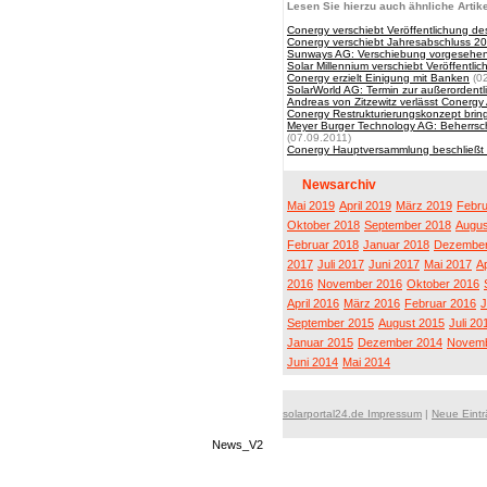
Lesen Sie hierzu auch ähnliche Artike
Conergy verschiebt Veröffentlichung d
Conergy verschiebt Jahresabschluss 2
Sunways AG: Verschiebung vorgesehene
Solar Millennium verschiebt Veröffentl
Conergy erzielt Einigung mit Banken
(02
SolarWorld AG: Termin zur außerordent
Andreas von Zitzewitz verlässt Conergy
Conergy Restrukturierungskonzept bring
Meyer Burger Technology AG: Beherrsc
(07.09.2011)
Conergy Hauptversammlung beschließt 
Newsarchiv
Mai 2019
April 2019
März 2019
Febru
Oktober 2018
September 2018
Augus
Februar 2018
Januar 2018
Dezember
2017
Juli 2017
Juni 2017
Mai 2017
Ap
2016
November 2016
Oktober 2016
April 2016
März 2016
Februar 2016
J
September 2015
August 2015
Juli 20
Januar 2015
Dezember 2014
Novemb
Juni 2014
Mai 2014
solarportal24.de Impressum
|
Neue Eint
News_V2