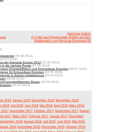
itz
Nächster Artikel:
neues
Q-Cells baut Photovoltaik-Anlage auf dem
Stadiondach von Borussia Dortmund 09
l:
ergiewende
(25.06.2012)
(13.12.2011)
kus der Intersolar Europe 2012
(11.06.2012)
t in die nächste Runde
(27.06.2013)
iengang Energieeffizienz und Erneuerbare Energien
(08.07.2011)
gänge für Erneuerbare Energien
(05.05.2009)
ieur/in in Sachen Umweltschutz
(25.04.2012)
eren
(06.08.2012)
und energieeffizienten Bauen
(19.06.2013)
troautos
(01.02.2012)
ar 2019
Januar 2019
Dezember 2018
November 2018
t 2018
Juli 2018
Juni 2018
Mai 2018
April 2018
März 2018
 2017
November 2017
Oktober 2017
September 2017
August
ril 2017
März 2017
Februar 2017
Januar 2017
Dezember
September 2016
August 2016
Juli 2016
Juni 2016
Mai 2016
anuar 2016
Dezember 2015
November 2015
Oktober 2015