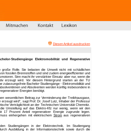
Diesen Artikel ausdrucken
elor-Studiengänge Elektromobilität und Regenerative
ne große Rolle. Sie belasten die Umwelt nicht mit schädlichen
von fossilen Brennstoffen und sind zudem energieeffizienter und
motoren. Sinn macht ihr verstärkter Einsatz aber nur, wenn die
ativ erzeugt wird. Vor diesem Hintergrund starten an der TU
 zulassungsfreie Bachelor-Studiengänge - Elektromobilität und
Absolventinnen und Absolventen werden künftig insbesondere in
egenerativer Energien benötigt.
inen wesentlichen Beitrag zur Verminderung der Treibhausgase,
 erzeugt wird“, sagt Prof. Dr. Josef Lutz, Inhaber der Professur
ische Verträglichkeit an der Technischen Universität Chemnitz.
die Umstellung auf das Elektro-Kfz nur wenig, wenn wir den
t 17 Prozent Anteil regenerativer Energie zugrunde legen.
n muss einhergehen mit elektrischem
Strom
aus regenerativen
iden Studiengängen in der Elektrotechnik. Im Studiengang
 durch Ausbildung in der Informationstechnik sowie durch die