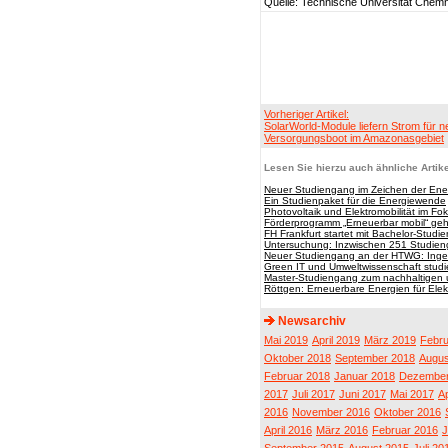
Quelle: Technische Universität Chemn
Vorheriger Artikel:
SolarWorld-Module liefern Strom für 
Versorgungsboot im Amazonasgebiet
Lesen Sie hierzu auch ähnliche Artike
Neuer Studiengang im Zeichen der En
Ein Studienpaket für die Energiewende
Photovoltaik und Elektromobilität im Fo
Förderprogramm „Erneuerbar mobil“ geh
FH Frankfurt startet mit Bachelor-Stud
Untersuchung: Inzwischen 251 Studien
Neuer Studiengang an der HTWG: Ingen
Green IT und Umweltwissenschaft studi
Master-Studiengang zum nachhaltigen 
Röttgen: Erneuerbare Energien für Elek
Newsarchiv
Mai 2019
April 2019
März 2019
Febru
Oktober 2018
September 2018
Augus
Februar 2018
Januar 2018
Dezember
2017
Juli 2017
Juni 2017
Mai 2017
Ap
2016
November 2016
Oktober 2016
April 2016
März 2016
Februar 2016
J