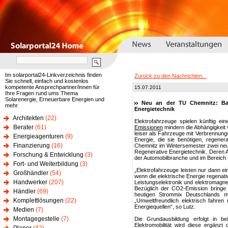
Im solarportal24-Linkverzeichnis finden
Zurück zu den Nachrichten...
Sie schnell, einfach und kostenlos
kompetente Ansprechpartner/innen für
15.07.2011
Ihre Fragen rund ums Thema
Solarenergie, Erneuerbare Energien und
Neu an der TU Chemnitz: Bach
mehr.
Energietechnik
Architekten
(22)
Elektrofahrzeuge spielen künftig ei
Berater
(61)
Emissionen
mindern die Abhängigkeit 
leiser als Fahrzeuge mit Verbrennungs
Energieagenturen
(9)
Energie, die sie benötigen, regener
Finanzierung
(16)
Chemnitz im Wintersemester zwei neue
Regenerative Energietechnik. Deren 
Forschung & Entwicklung
(3)
der Automobilbranche und im Bereich r
Fort- und Weiterbildung
(3)
„Elektrofahrzeuge leisten nur dann e
Großhändler
(54)
wenn die elektrische Energie regenativ
Handwerker
(207)
Leistungselektronik und elektromagnet
Bezüglich der CO2-Emission bringe 
Händler
(69)
heutigen Strommix Deutschlands mi
Komplettlösungen
(22)
„Umweltfreundlich elektrisch fahre
Energiequellen“, so Lutz.
Medien
(7)
Montagegestelle
(7)
Die Grundausbildung erfolgt in be
Elektromobilität wird diese ergänzt