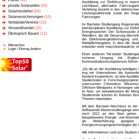
Planer
(42)
Ausbildung zur Einführung in masc
private Solarseiten
(15)
Leichtbaus, alternative Fahrzeugan
Vertiefung besteht in den elektrisc
Solarhersteller
(64)
Leistungselektronik sowie der Rege
Solarversicherungen
(15)
Fahrzeugen.
Verbände/Vereine
(13)
Im Bachelor-Studiengang Regenerativ
Versandhandel
(15)
interdisziplinäre Ausbildung zur Ei
Energiespeicher. Der Schwerpunkt de
Ökologisch Bauen
(12)
Wandlern, der die Steuerung überne
der Elektroenergieübertragung und
Wahlpflichtangebot, in dem die St
Mitmachen
entweder mehr maschinenbauliche, el
Login / Eintrag ändern
Einen weiteren Teil beider Studieng
sicheren Umgang mit Englisch
Kommunikationskompetenzen führen s
„Da die an der Ausbildung beteiligten 
eng mit Unternehmen der Automobil-
Ausland kooperieren, ist eine Ausbild
Studierenden in Forschungsprojekte 
untersuchen Chemnitzer Wissenscha
Offshore-Windparks in Norwegen ode
im Auto, um beispielsweise die Men
Studierende können im Rahmen ihrer 
Themen mitarbeiten.
Mit dem Bachelor-Abschluss ist der 
Aufbauende Masterstudiengänge werde
noch 2012 an den Start gehen. A
beispielsweise Energie- und Automat
als Weiterführung geeigne
Energieversorgungstechnologien der 
Alle Informationen rund ums Studium