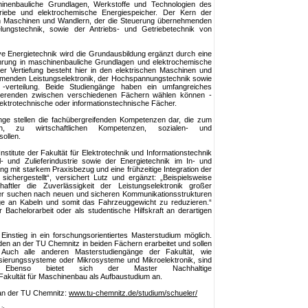
hinenbauliche Grundlagen, Werkstoffe und Technologien des
triebe und elektrochemische Energiespeicher. Der Kern der
hen Maschinen und Wandlern, der die Steuerung übernehmenden
lungstechnik, sowie der Antriebs- und Getriebetechnik von
e Energietechnik wird die Grundausbildung ergänzt durch eine
nführung in maschinenbauliche Grundlagen und elektrochemische
r Vertiefung besteht hier in den elektrischen Maschinen und
hmenden Leistungselektronik, der Hochspannungstechnik sowie
 -verteilung. Beide Studiengänge haben ein umfangreiches
udierenden zwischen verschiedenen Fächern wählen können -
ektrotechnische oder informationstechnische Fächer.
änge stellen die fachübergreifenden Kompetenzen dar, die zum
, zu wirtschaftlichen Kompetenzen, sozialen- und
ollen.
Institute der Fakultät für Elektrotechnik und Informationstechnik
 und Zulieferindustrie sowie der Energietechnik im In- und
ung mit starkem Praxisbezug und eine frühzeitige Integration der
sichergestellt“, versichert Lutz und ergänzt: „Beispielsweise
ftler die Zuverlässigkeit der Leistungselektronik großer
r suchen nach neuen und sicheren Kommunikationsstrukturen
ge an Kabeln und somit das Fahrzeuggewicht zu reduzieren.“
Bachelorarbeit oder als studentische Hilfskraft an derartigen
Einstieg in ein forschungsorientiertes Masterstudium möglich.
n an der TU Chemnitz in beiden Fächern erarbeitet und sollen
uch alle anderen Masterstudiengänge der Fakultät, wie
isierungssysteme oder Mikrosysteme und Mikroelektronik, sind
t. Ebenso bietet sich der Master Nachhaltige
Fakultät für Maschinenbau als Aufbaustudium an.
 an der TU Chemnitz:
www.tu-chemnitz.de/studium/schueler/