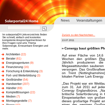
Im solarportal24-Linkverzeichnis finden
Zurück zu den Nachrichten...
Sie schnell, einfach und kostenlos
kompetente Ansprechpartner/innen für
13.07.2011
Ihre Fragen rund ums Thema
Solarenergie, Erneuerbare Energien und
Conergy baut größten Ph
mehr.
Architekten
(22)
Auf einer Fläche von 14,6
Berater
(61)
Wochen den größten
Pho
Jährlich produzieren di
Energieagenturen
(9)
Megawattstunden sauberen 
Finanzierung
(16)
versorgen. Das Großkraftwe
Forschung & Entwicklung
(3)
on Trent (Nottinghamshir
Fort- und Weiterbildung
(3)
lokalen Partner Lark Energy.
Großhändler
(54)
„Das Projekt war ein Wettlau
Handwerker
(207)
zum 31. Juli 2011 auf jede
Händler
(69)
Conergy Englandbüros. „Na
Komplettlösungen
(22)
britische Solarförderung i
Medien
(7)
Einspeisetarifen von großen
Montagegestelle
(7)
dieses großartige Projekt 
eines der wenigen Großpro