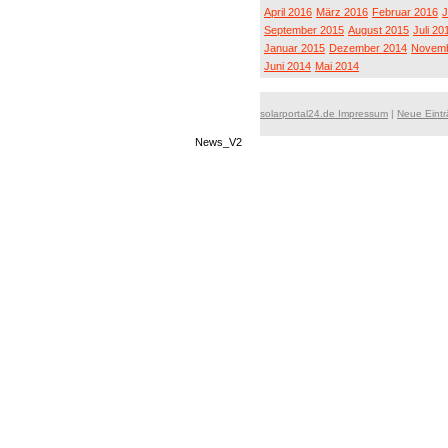
April 2016
März 2016
Februar 2016
J
September 2015
August 2015
Juli 20
Januar 2015
Dezember 2014
Novemb
Juni 2014
Mai 2014
solarportal24.de Impressum
|
Neue Eint
News_V2