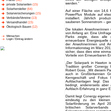
Planer
(42)
werden.“
private Solarseiten
(15)
Solarhersteller
(64)
Auf einer Fläche von 14,6
Solarversicherungen
(15)
PowerPlus Module auf etwa
Verbände/Vereine
(13)
installiert. Jährlich pro
sauberen Sonnenstrom – gen
Versandhandel
(15)
Ökologisch Bauen
(12)
Die lokalen Anwohnerinnen 
von Anfang an: Eine Umfrag
Mitmachen
Parks zeigte, dass alle 
Login / Eintrag ändern
erneuerbare Energiequell
der Anwohnerinnen und Anw
Informationstag im März 2011
sicher, dass dies eine einma
Vorteile von Erneuerbaren E
„Der Solarpark in Hawton is
Tradition großer Conergy 
Robert Goss. „Mit diesem Pa
auch in Großbritannien G
Kerngeschäft und Fokus 
Aufdachanlagen liegt. Das 
bedingt, andererseits aber
Aufdach-Erfahrung in ganz 
Damit liegt Conergy eigenen 
eindeutig zu den kleinen
Solarförderung im April
britischen Solarverbands