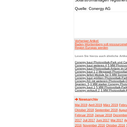
Solarstromanlagen registrier
Quelle: Conergy AG
Vorheriger Artikel:
Baden-Württemberg soll ressourceneff
Region Europas werden
Lesen Sie hierzu auch ähnliche Artike
Conergy baut Photovoltaik-Park und Ca
Conergy baut weiteres 4,5 MW Photovolt
Conergy baut Photovoltaik-Anlage im Ur
Conergy baut 1,2 Megawatt Photovoltaik
Conergy liefert Module für 5 MW Sonnen
Conergy baut größten Photovoltaik-Pa
Conergy AG mit weiterem Photovoltaik-
Spanien: 5,3 MW starker Conergy Phot
Conergy baut 1,5 MW Photovoltaik-Park
Conergy verkauft 2,3 MW Photovoltaik-
Newsarchiv
Mai 2019
April 2019
März 2019
Febru
Oktober 2018
September 2018
Augus
Februar 2018
Januar 2018
Dezember
2017
Juli 2017
Juni 2017
Mai 2017
Ap
2016
November 2016
Oktober 2016