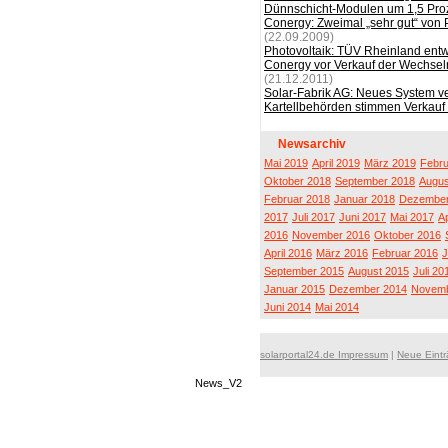
Dünnschicht-Modulen um 1,5 Pro
Conergy: Zweimal „sehr gut“ von
(22.09.2009)
Photovoltaik: TÜV Rheinland entw
Conergy vor Verkauf der Wechselr
(21.12.2011)
Solar-Fabrik AG: Neues System v
Kartellbehörden stimmen Verkauf 
Newsarchiv
Mai 2019
April 2019
März 2019
Febru
Oktober 2018
September 2018
Augus
Februar 2018
Januar 2018
Dezember
2017
Juli 2017
Juni 2017
Mai 2017
Ap
2016
November 2016
Oktober 2016
April 2016
März 2016
Februar 2016
J
September 2015
August 2015
Juli 20
Januar 2015
Dezember 2014
Novemb
Juni 2014
Mai 2014
solarportal24.de Impressum
|
Neue Eint
News_V2