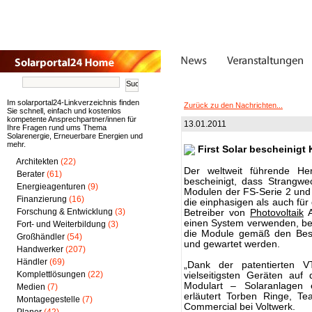
Im solarportal24-Linkverzeichnis finden
Zurück zu den Nachrichten...
Sie schnell, einfach und kostenlos
kompetente Ansprechpartner/innen für
13.01.2011
Ihre Fragen rund ums Thema
Solarenergie, Erneuerbare Energien und
mehr.
First Solar bescheinigt 
Architekten
(22)
Der weltweit führende Her
Berater
(61)
bescheinigt, dass Strangwe
Energieagenturen
(9)
Modulen der FS-Serie 2 und 
Finanzierung
(16)
die einphasigen als auch für
Forschung & Entwicklung
(3)
Betreiber von
Photovoltaik
A
einen System verwenden, be
Fort- und Weiterbildung
(3)
die Module gemäß den Besti
Großhändler
(54)
und gewartet werden.
Handwerker
(207)
Händler
(69)
„Dank der patentierten 
Komplettlösungen
(22)
vielseitigsten Geräten au
Modulart – Solaranlagen e
Medien
(7)
erläutert Torben Ringe, T
Montagegestelle
(7)
Commercial bei Voltwerk.