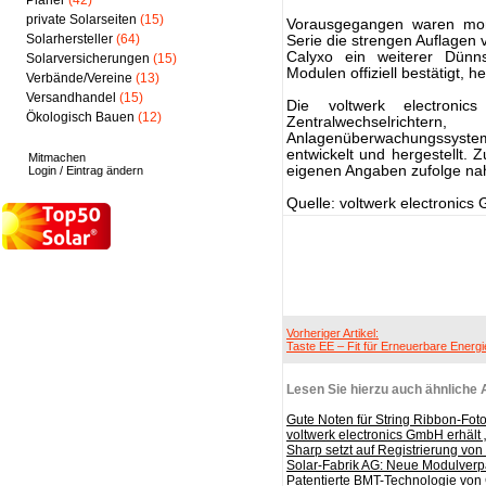
Planer
(42)
private Solarseiten
(15)
Vorausgegangen waren mon
Solarhersteller
(64)
Serie die strengen Auflagen v
Calyxo ein weiterer Dünnsc
Solarversicherungen
(15)
Modulen offiziell bestätigt, h
Verbände/Vereine
(13)
Versandhandel
(15)
Die voltwerk electroni
Ökologisch Bauen
(12)
Zentralwechselric
Anlagenüberwachungssyst
entwickelt und hergestellt. 
Mitmachen
eigenen Angaben zufolge nah
Login / Eintrag ändern
Quelle: voltwerk electronic
Vorheriger Artikel:
Taste EE – Fit für Erneuerbare Energ
Lesen Sie hierzu auch ähnliche A
Gute Noten für String Ribbon-Fot
voltwerk electronics GmbH erhält
Sharp setzt auf Registrierung v
Solar-Fabrik AG: Neue Modulverp
Patentierte BMT-Technologie von 