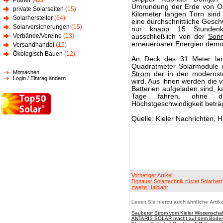
Planer
(42)
Umrundung der Erde von Os
private Solarseiten
(15)
Kilometer langen Törn sind 
Solarhersteller
(64)
eine durchschnittliche Gesch
Solarversicherungen
(15)
nur knapp 15 Stundenki
Verbände/Vereine
(13)
ausschließlich von der
Son
erneuerbarer Energien demon
Versandhandel
(15)
Ökologisch Bauen
(12)
An Deck des 31 Meter lan
Quadratmeter Solarmodule 
Mitmachen
Strom
der in den modernste
Login / Eintrag ändern
wird. Aus ihnen werden die 
Batterien aufgeladen sind, 
Tage fahren, ohne
Höchstgeschwindigkeit beträ
Quelle: Kieler Nachrichten,
Vorheriger Artikel:
Donauer Solartechnik rüstet Solarbetr
zweite Halbjahr
Lesen Sie hierzu auch ähnliche Artike
Sauberer Strom vom Kieler Wissenscha
ANTARIS SOLAR macht auf dem Bodense