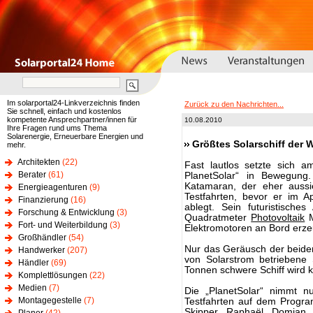
Im solarportal24-Linkverzeichnis finden
Zurück zu den Nachrichten...
Sie schnell, einfach und kostenlos
kompetente Ansprechpartner/innen für
10.08.2010
Ihre Fragen rund ums Thema
Solarenergie, Erneuerbare Energien und
Größtes Solarschiff der W
mehr.
Architekten
(22)
Fast lautlos setzte sich 
Berater
(61)
PlanetSolar“ in Bewegung
Katamaran, der eher aussie
Energieagenturen
(9)
Testfahrten, bevor er im A
Finanzierung
(16)
ablegt. Sein futuristisch
Forschung & Entwicklung
(3)
Quadratmeter
Photovoltaik
M
Fort- und Weiterbildung
(3)
Elektromotoren an Bord erz
Großhändler
(54)
Nur das Geräusch der beiden
Handwerker
(207)
von Solarstrom betriebene 
Händler
(69)
Tonnen schwere Schiff wird 
Komplettlösungen
(22)
Medien
(7)
Die „PlanetSolar“ nimmt n
Montagegestelle
(7)
Testfahrten auf dem Progra
Skipper Raphaël Domjan 