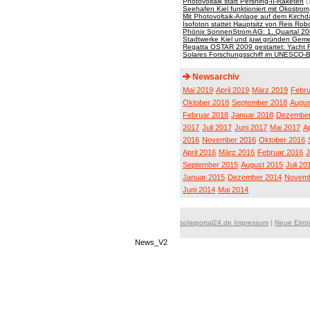
Photovoltaik statt Pershing-II-Raketen
(
Seehafen Kiel funktioniert mit Ökostrom
Mit Photovoltaik-Anlage auf dem Kirch
Isofoton stattet Hauptsitz von Reis Ro
Phönix SonnenStrom AG: 1. Quartal 2
Stadtwerke Kiel und juwi gründen Gem
Regatta OSTAR 2009 gestartet: Yacht F
Solares Forschungsschiff im UNESCO-B
Newsarchiv
Mai 2019
April 2019
März 2019
Febru
Oktober 2018
September 2018
Augus
Februar 2018
Januar 2018
Dezember
2017
Juli 2017
Juni 2017
Mai 2017
Ap
2016
November 2016
Oktober 2016
April 2016
März 2016
Februar 2016
J
September 2015
August 2015
Juli 20
Januar 2015
Dezember 2014
Novemb
Juni 2014
Mai 2014
solarportal24.de Impressum
|
Neue Eint
News_V2