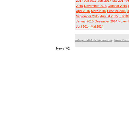
2017
Juli 2017
Juni 2017
Mai 2017
Ap
2016
November 2016
Oktober 2016
April 2016
März 2016
Februar 2016
J
September 2015
August 2015
Juli 20
Januar 2015
Dezember 2014
Novemb
Juni 2014
Mai 2014
solarportal24.de Impressum
|
Neue Eint
News_V2