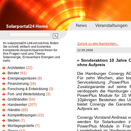
Im solarportal24-Linkverzeichnis finden
Zurück zu den Nachrichten...
Sie schnell, einfach und kostenlos
kompetente Ansprechpartner/innen für
12.05.2009
Ihre Fragen rund ums Thema
Solarenergie, Erneuerbare Energien und
Sonderaktion 10 Jahre 
mehr.
ohne Aufpreis
Architekten
(22)
Berater
(61)
Die Hamburger Conergy AG f
Für zehn Wochen, also bis
Energieagenturen
(9)
Serviceleistung „PowerPlus
Finanzierung
(16)
Zusatzgarantie auf seine 
Forschung & Entwicklung
(3)
verdoppeln die Hamburger di
Fort- und Weiterbildung
(3)
PowerPlus Module für 10 W
Großhändler
(54)
10jährigen Bestehen des U
bietet Conergy die Garant
Handwerker
(207)
Aufpreis an.
Händler
(69)
Komplettlösungen
(22)
Conergy Vorstand Andreas von
Medien
(7)
werden für Solarkunden im
Montagegestelle
(7)
PowerPlus Module in Frank
Langlebigkeit im Vordergru