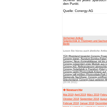
sicherer als jedes Sparbuch
den Punkt.
Quelle: Conergy AG
Vorheriger Artikel:
Solartechnik in Thüringen und Sachse
Berlin
Lesen Sie hierzu auch ähnliche Artike
TÜV Rheinland bewertet Conergy Power
Conergy bietet „Rundum-Sorglos-Paket“
Conergy: Neue Kompaktklasse mit bis z
Conergy präsentiert erste Module aus ne
Conergy AG: Refinanzierung abgeschl
Conergy Solarfabrik in Frankfurt (Oder)
Conergy weiht Photovoltaik-Anlage auf
Conergy will größten Photovoltaik-Par
Steigende Nachfrage: Conergy eröffnet z
Griechenland: Conergy baut weiteren M
(20.06.2011)
Newsarchiv
Mai 2019
April 2019
März 2019
Febru
Oktober 2018
September 2018
Augus
Februar 2018
Januar 2018
Dezember