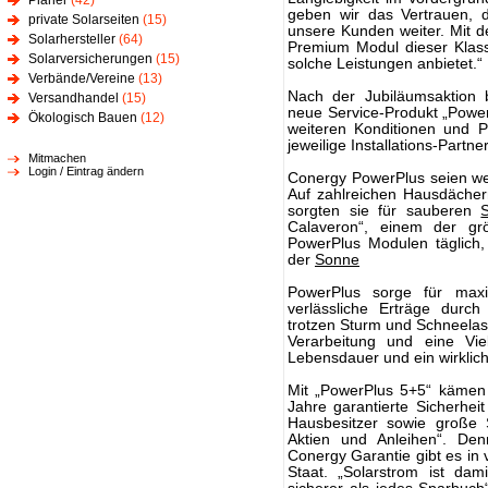
Planer
(42)
geben wir das Vertrauen, 
private Solarseiten
(15)
unsere Kunden weiter. Mit d
Solarhersteller
(64)
Premium Modul dieser Klasse
Solarversicherungen
(15)
solche Leistungen anbietet.“
Verbände/Vereine
(13)
Nach der Jubiläumsaktion 
Versandhandel
(15)
neue Service-Produkt „Power
Ökologisch Bauen
(12)
weiteren Konditionen und P
jeweilige Installations-Partne
Mitmachen
Login / Eintrag ändern
Conergy PowerPlus seien wel
Auf zahlreichen Hausdächer
sorgten sie für sauberen
Calaveron“, einem der grö
PowerPlus Modulen täglich,
der
Sonne
PowerPlus sorge für max
verlässliche Erträge durc
trotzen Sturm und Schneelas
Verarbeitung und eine Vie
Lebensdauer und ein wirklic
Mit „PowerPlus 5+5“ kämen
Jahre garantierte Sicherhei
Hausbesitzer sowie große S
Aktien und Anleihen“. De
Conergy Garantie gibt es in 
Staat. „Solarstrom ist dam