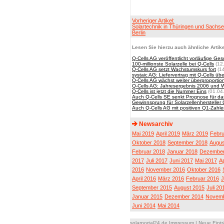
Vorheriger Artikel:
Solartechnik in Thüringen und Sachse
Berlin
Lesen Sie hierzu auch ähnliche Artike
Q-Cells AG veröffentlicht vorläufige Ge
100-millionste Solarzelle bei Q-Cells
(12
Q-Cells AG setzt Wachstumskurs fort
(14
systaic AG: Liefervertrag mit Q-Cells ü
Q-Cells AG wächst weiter überproportio
Q-Cells AG: Jahresergebnis 2006 und W
Q-Cells ist jetzt die Nummer Eins
(01.04
Auch Q-Cells SE senkt Prognose für da
Gewinnsprung für Solarzellenhersteller 
Auch Q-Cells AG mit positiven Q1-Zahl
Newsarchiv
Mai 2019
April 2019
März 2019
Febru
Oktober 2018
September 2018
Augus
Februar 2018
Januar 2018
Dezember
2017
Juli 2017
Juni 2017
Mai 2017
Ap
2016
November 2016
Oktober 2016
April 2016
März 2016
Februar 2016
J
September 2015
August 2015
Juli 20
Januar 2015
Dezember 2014
Novemb
Juni 2014
Mai 2014
solarportal24.de Impressum
|
Neue Eint