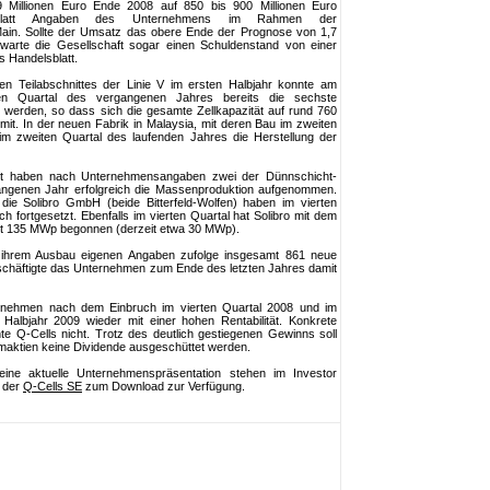
9 Millionen Euro Ende 2008 auf 850 bis 900 Millionen Euro
lsblatt Angaben des Unternehmens im Rahmen der
Main. Sollte der Umsatz das obere Ende der Prognose von 1,7
erwarte die Gesellschaft sogar einen Schuldenstand von einer
s Handelsblatt.
en Teilabschnittes der Linie V im ersten Halbjahr konnte am
erten Quartal des vergangenen Jahres bereits die sechste
n werden, so dass sich die gesamte Zellkapazität auf rund 760
 mit. In der neuen Fabrik in Malaysia, mit deren Bau im zweiten
im zweiten Quartal des laufenden Jahres die Herstellung der
t haben nach Unternehmensangaben zwei der Dünnschicht-
gangenen Jahr erfolgreich die Massenproduktion aufgenommen.
e Solibro GmbH (beide Bitterfeld-Wolfen) haben im vierten
h fortgesetzt. Ebenfalls im vierten Quartal hat Solibro mit dem
mt 135 MWp begonnen (derzeit etwa 30 MWp).
t ihrem Ausbau eigenen Angaben zufolge insgesamt 861 neue
eschäftigte das Unternehmen zum Ende des letzten Jahres damit
ernehmen nach dem Einbruch im vierten Quartal 2008 und im
Halbjahr 2009 wieder mit einer hohen Rentabilität. Konkrete
 Q-Cells nicht. Trotz des deutlich gestiegenen Gewinns soll
maktien keine Dividende ausgeschüttet werden.
ine aktuelle Unternehmenspräsentation stehen im Investor
s der
Q-Cells SE
zum Download zur Verfügung.