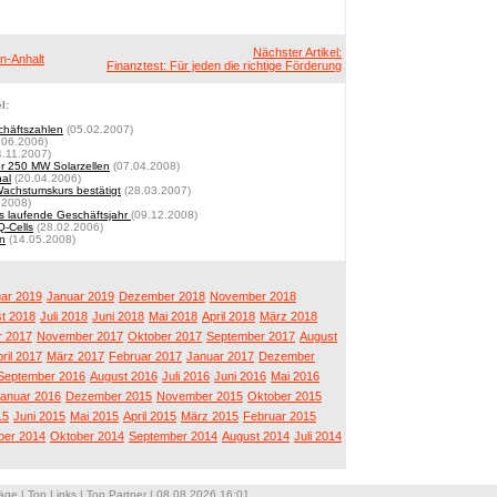
Nächster Artikel:
n-Anhalt
Finanztest: Für jeden die richtige Förderung
l:
schäftszahlen
(05.02.2007)
.06.2006)
.11.2007)
ber 250 MW Solarzellen
(07.04.2008)
nal
(20.04.2006)
achstumskurs bestätigt
(28.03.2007)
.2008)
s laufende Geschäftsjahr
(09.12.2008)
Q-Cells
(28.02.2006)
en
(14.05.2008)
ar 2019
Januar 2019
Dezember 2018
November 2018
t 2018
Juli 2018
Juni 2018
Mai 2018
April 2018
März 2018
 2017
November 2017
Oktober 2017
September 2017
August
ril 2017
März 2017
Februar 2017
Januar 2017
Dezember
September 2016
August 2016
Juli 2016
Juni 2016
Mai 2016
anuar 2016
Dezember 2015
November 2015
Oktober 2015
15
Juni 2015
Mai 2015
April 2015
März 2015
Februar 2015
er 2014
Oktober 2014
September 2014
August 2014
Juli 2014
räge
|
Top Links
|
Top Partner
| 08.08.2026 16:01