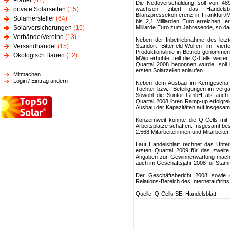
Planer
(42)
Die Nettoverschuldung soll von 48
private Solarseiten
(15)
wachsen, zitiert das Hande
Bilanzpressekonferenz in Frankfurt/
Solarhersteller
(64)
bis 2,1 Milliarden Euro erreichen, 
Solarversicherungen
(15)
Milliarde Euro zum Jahresende, so da
Verbände/Vereine
(13)
Neben der Inbetriebnahme des letzt
Versandhandel
(15)
Standort Bitterfeld-Wolfen im vi
Produktionslinie in Betrieb genomme
Ökologisch Bauen
(12)
MWp erhöhte, teilt die Q-Cells weiter
Quartal 2008 begonnen wurde, soll 
ersten
Solarzellen
anlaufen.
Mitmachen
Login / Eintrag ändern
Neben dem Ausbau im Kerngeschäf
Töchter bzw. -Beteiligungen im ver
Sowohl die Sontor GmbH als auch di
Quartal 2008 ihren Ramp-up erfolgreic
Ausbau der Kapazitäten auf insgesa
Konzernweit konnte die Q-Cells mi
Arbeitsplätze schaffen. Insgesamt b
2.568 Mitarbeiterinnen und Mitarbeiter.
Laut Handelsblatt rechnet das Unt
ersten Quartal 2009 für das zweite 
Angaben zur Gewinnerwartung machte
auch im Geschäftsjahr 2008 für Stam
Der Geschäftsbericht 2008 sowie e
Relations-Bereich des Internetauftritt
Quelle: Q-Cells SE, Handelsblatt