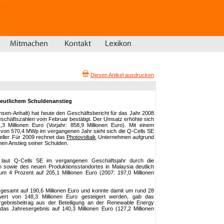
Diesen Artikel ausdrucken
 deutlichem Schuldenanstieg
chsen-Anhalt) hat heute den Geschäftsbericht für das Jahr 2008
Geschäftszahlen vom Februar bestätigt. Der Umsatz erhöhte sich
Millionen Euro (Vorjahr: 858,9 Millionen Euro). Mit einem
von 570,4 MWp im vergangenen Jahr sieht sich die Q-Cells SE
ller. Für 2009 rechnet das
Photovoltaik
Unternehmen aufgrund
chen Anstieg seiner Schulden.
t laut Q-Cells SE im vergangenen Geschäftsjahr durch die
 sowie des neuen Produktionsstandortes in Malaysia deutlich
m 4 Prozent auf 205,1 Millionen Euro (2007: 197,0 Millionen
sgesamt auf 190,6 Millionen Euro und konnte damit um rund 28
ert von 148,3 Millionen Euro gesteigert werden, gab das
ebnisbeitrag aus der Beteiligung an der Renewable Energy
das Jahresergebnis auf 140,3 Millionen Euro (127,2 Millionen