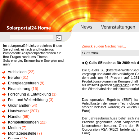
Im solarportal24-Linkverzeichnis finden
Zurück zu den Nachrichten...
Sie schnell, einfach und kostenlos
kompetente Ansprechpartner/innen für
19.03.2009
Ihre Fragen rund ums Thema
Solarenergie, Erneuerbare Energien und
Q-Cells SE rechnet für 2009 mit
mehr.
Die Q-Cells SE (Bitterfeld-Wolfen/Sa
Architekten
(22)
vorgelegt und damit die vorläufigen 
Berater
(61)
demnach um 46 Prozent auf 1.251,3 
Produktionsvolumen im Kerngeschäft 
Energieagenturen
(9)
als weltweit größten
Solarzellen
Herste
Finanzierung
(16)
der Wirtschaftskrise mit einem deutli
Forschung & Entwicklung
(3)
Fort- und Weiterbildung
(3)
Das operative Ergebnis (EBIT) is
Anlaufkosten der neuen Technologien
Großhändler
(54)
stärker belastet worden; es wuchs u
Handwerker
(207)
Euro).
Händler
(69)
Der Jahresüberschuss belief sich in
Komplettlösungen
(22)
Prozent gegenüber dem Vorjahresw
Unternehmen bekannt. Ohne den Erg
Medien
(7)
Corporation ASA (REC) beliefe sich 
Montagegestelle
(7)
Euro).