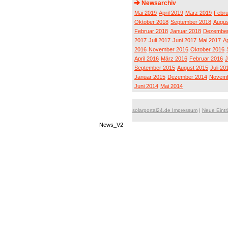
Newsarchiv
Mai 2019
April 2019
März 2019
Febru
Oktober 2018
September 2018
Augus
Februar 2018
Januar 2018
Dezember
2017
Juli 2017
Juni 2017
Mai 2017
Ap
2016
November 2016
Oktober 2016
April 2016
März 2016
Februar 2016
J
September 2015
August 2015
Juli 20
Januar 2015
Dezember 2014
Novemb
Juni 2014
Mai 2014
solarportal24.de Impressum
|
Neue Eint
News_V2