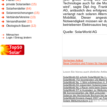
Planer
(42)
Technologie auch für die Mob
private Solarseiten
(15)
wird“, sagte Dipl.-Ing. Fra
Solarhersteller
(64)
AG, anlässlich des erfolgrei
Solarversicherungen
(15)
verlangt nach solaren Alte
Verbände/Vereine
(13)
Mobilität. Dieser anges
Notwendigkeit müssen wir dur
Versandhandel
(15)
betriebenen Elektroautos b
Ökologisch Bauen
(12)
Quelle: SolarWorld AG
Mitmachen
Login / Eintrag ändern
Vorheriger Artikel:
Neue Gesetze und Fristen für Hausbe
Lesen Sie hierzu auch ähnliche Artike
SolarWorld AG schickt SolarWorld No.1
SolarWorld: Für boomenden US-Markt 
SolarWorld No. 1 fährt erfolgreichen 4. P
SolarWorld AG präsentiert Solarrennwa
SolarWorld No.1-Racer geht beim Grand
SolarWorld GT in Australien zu Weltumr
Mit Sonnenstrahlen die Welt umrundet
(
Solarcar der Hochschule Bochum bei d
SolarWorld-Einstein-Award 2007 an Foto
Solare Weltumrundung 2.0
(02.01.2012