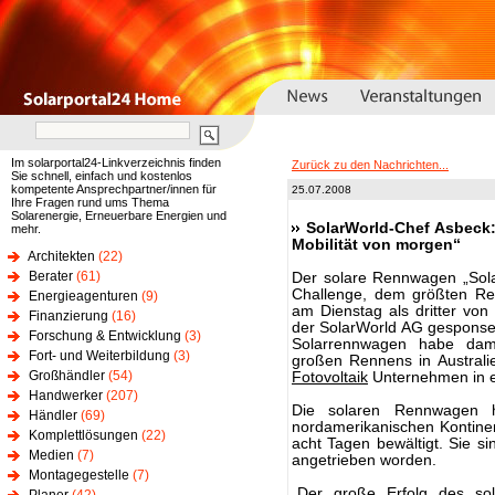
Im solarportal24-Linkverzeichnis finden
Zurück zu den Nachrichten...
Sie schnell, einfach und kostenlos
kompetente Ansprechpartner/innen für
25.07.2008
Ihre Fragen rund ums Thema
Solarenergie, Erneuerbare Energien und
SolarWorld-Chef Asbeck:
mehr.
Mobilität von morgen“
Architekten
(22)
Berater
(61)
Der solare Rennwagen „Sola
Challenge, dem größten Re
Energieagenturen
(9)
am Dienstag als dritter von
Finanzierung
(16)
der SolarWorld AG gesponse
Forschung & Entwicklung
(3)
Solarrennwagen habe dami
Fort- und Weiterbildung
(3)
großen Rennens in Australi
Großhändler
(54)
Fotovoltaik
Unternehmen in ei
Handwerker
(207)
Die solaren Rennwagen 
Händler
(69)
nordamerikanischen Kontine
Komplettlösungen
(22)
acht Tagen bewältigt. Sie si
Medien
(7)
angetrieben worden.
Montagegestelle
(7)
„Der große Erfolg des sol