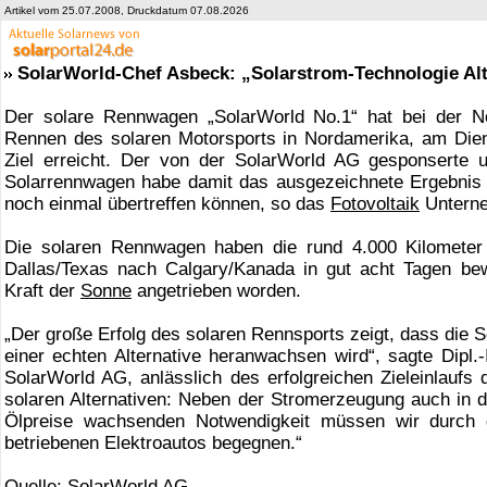
Artikel vom 25.07.2008, Druckdatum 07.08.2026
SolarWorld-Chef Asbeck: „Solarstrom-Technologie Alte
Der solare Rennwagen „SolarWorld No.1“ hat bei der N
Rennen des solaren Motorsports in Nordamerika, am Dien
Ziel erreicht. Der von der SolarWorld AG gesponserte
Solarrennwagen habe damit das ausgezeichnete Ergebnis d
noch einmal übertreffen können, so das
Fotovoltaik
Unterne
Die solaren Rennwagen haben die rund 4.000 Kilometer
Dallas/Texas nach Calgary/Kanada in gut acht Tagen bewä
Kraft der
Sonne
angetrieben worden.
„Der große Erfolg des solaren Rennsports zeigt, dass die S
einer echten Alternative heranwachsen wird“, sagte Dipl.
SolarWorld AG, anlässlich des erfolgreichen Zieleinlaufs
solaren Alternativen: Neben der Stromerzeugung auch in de
Ölpreise wachsenden Notwendigkeit müssen wir durch di
betriebenen Elektroautos begegnen.“
Quelle: SolarWorld AG