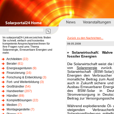
Im solarportal24-Linkverzeichnis finden
Zurück zu den Nachrichten...
Sie schnell, einfach und kostenlos
kompetente Ansprechpartner/innen für
09.05.2008
Ihre Fragen rund ums Thema
Solarenergie, Erneuerbare Energien und
Solarwirtschaft: Wahr
mehr.
fossiler Energien
Architekten
(22)
Berater
(61)
Die Solarwirtschaft weist di
von
Solarenergie
zurück.
Energieagenturen
(9)
Solarwirtschaft (BSW-Solar
Finanzierung
(16)
Energien den Verbraucher 
Forschung & Entwicklung
(3)
monatliche Beitrag zum Ausb
Fort- und Weiterbildung
(3)
auch in Zukunft sichere und
Großhändler
(54)
Ausbau Erneuerbarer Energi
des BSW-Solar in Deuts
Handwerker
(207)
Stromversorgung in Deutsc
Händler
(69)
Beitrag zur Versorgungssicher
Komplettlösungen
(22)
Medien
(7)
Während explodierende Öl- u
Montagegestelle
(7)
steigenden Verbrauch
Solarstromförderung mittelf