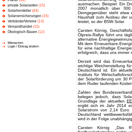
Planer
(42)
ausmachen. Beispiel: Ein Dr
private Solarseiten
(15)
2007 monatlich über 300 
Solarhersteller
(64)
Demgegenüber steht etwa ei
Solarversicherungen
(15)
Haushalt zum Ausbau der um
Verbände/Vereine
(13)
leistet, so der BSW-Solar.
Versandhandel
(15)
Carsten Körnig, Geschäftsf
Ökologisch Bauen
(12)
Ölpreis-Rallye führt uns täg
alternative Energiegewinnung
Mitmachen
Mit dem Erneuerbare-Energi
Login / Eintrag ändern
für eine nachhaltige Energi
erfolgreich, dass uns immer
Derzeit wird das Erneuerba
wichtige Weichenstellung fü
Deutschland ist. Ein aktuel
Instituts für Wirtschaftsfo
der Solarförderung um 30 P
dem Ruder laufenden Kosten 
Zahlen des Bundesverband
belegen jedoch, dass Sola
Grundlage der aktuellen
E
ergibt sich im Jahr 2014 e
Solarstrom von 2,14 Euro.
Deutschland wettbewerbsfä
wird in der Folge unabhängi
Carsten Körnig: „Das RW