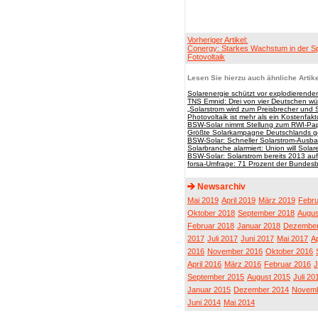
Vorheriger Artikel:
Conergy: Starkes Wachstum in der S
Fotovoltaik
Lesen Sie hierzu auch ähnliche Artike
Solarenergie schützt vor explodierende
TNS Emnid: Drei von vier Deutschen wü
„Solarstrom wird zum Preisbrecher und 
Photovoltaik ist mehr als ein Kostenfakt
BSW-Solar nimmt Stellung zum RWI-Pa
Größte Solarkampagne Deutschlands ge
BSW-Solar: Schneller Solarstrom-Ausbau
Solarbranche alarmiert: Union will Sol
BSW-Solar: Solarstrom bereits 2013 auf
forsa-Umfrage: 71 Prozent der Bundesbü
Newsarchiv
Mai 2019
April 2019
März 2019
Febru
Oktober 2018
September 2018
Augus
Februar 2018
Januar 2018
Dezember
2017
Juli 2017
Juni 2017
Mai 2017
Ap
2016
November 2016
Oktober 2016
April 2016
März 2016
Februar 2016
J
September 2015
August 2015
Juli 20
Januar 2015
Dezember 2014
Novemb
Juni 2014
Mai 2014