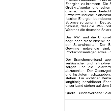
Kraftwerksbetreiber nichts
Energien zu bremsen. Die S
Großkraftwerke und sehen
offensichtlich eine bedro
umweltfreundliche Solarstr
fossilen Energien betrieben
Stromversorgung in Deutsc
bewusst, dass die RWI-Ford
Wahrheit die deutsche Solarind
Das RWI und die Unions-Po
begründen diese Absenkung
der Solarwirtschaft. Der 
Gewinne notwendig sind
Produktionsanlagen sowie Fo
Der Branchenverband appel
verlässliche und attraktiv
sorgen und die Solarför
abzusenken. Der Gesetzgebe
und Instituten nachzugeben,
stehen. Ein wichtiger Beit
langfristig bezahlbarer Ene
unser Land stehen auf dem S
Quelle: Bundesverband Solar