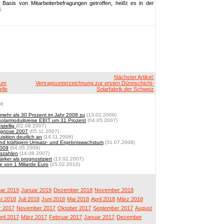
Basis von Mitarbeiterbefragungen getroffen, heißt es in der
.
Nächster Artikel:
zum
Vertragsunterzeichnung zur ersten Dünnschicht-
lle
Solarfabrik der Schweiz
l:
mehr als 30 Prozent im Jahr 2008 zu
(13.02.2009)
 Solarmodulpreise EBIT um 31 Prozent
(04.05.2007)
stellig
(02.08.2007)
ognose 2007
(05.11.2007)
sition deutlich an
(14.11.2006)
tend kräftigem Umsatz- und Ergebniswachstum
(31.07.2008)
2009
(04.05.2009)
lszahlen
(14.08.2007)
rker als prognostiziert
(13.02.2007)
e von 1 Miliarde Euro
(25.02.2010)
ar 2019
Januar 2019
Dezember 2018
November 2018
t 2018
Juli 2018
Juni 2018
Mai 2018
April 2018
März 2018
 2017
November 2017
Oktober 2017
September 2017
August
ril 2017
März 2017
Februar 2017
Januar 2017
Dezember