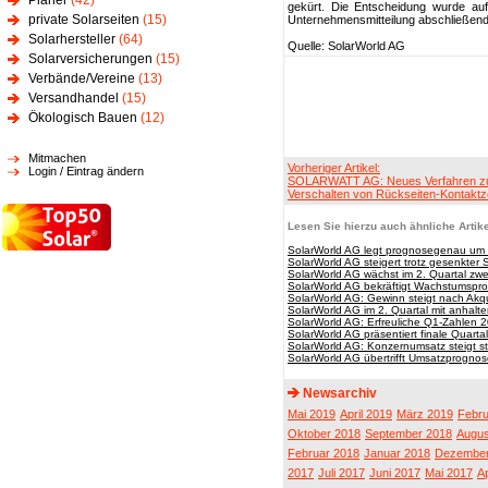
Planer
(42)
gekürt. Die Entscheidung wurde auf 
private Solarseiten
(15)
Unternehmensmitteilung abschließend
Solarhersteller
(64)
Quelle: SolarWorld AG
Solarversicherungen
(15)
Verbände/Vereine
(13)
Versandhandel
(15)
Ökologisch Bauen
(12)
Mitmachen
Vorheriger Artikel:
Login / Eintrag ändern
SOLARWATT AG: Neues Verfahren 
Verschalten von Rückseiten-Kontaktze
Lesen Sie hierzu auch ähnliche Artike
SolarWorld AG legt prognosegenau um 
SolarWorld AG steigert trotz gesenkter
SolarWorld AG wächst im 2. Quartal zwei
SolarWorld AG bekräftigt Wachstumspr
SolarWorld AG: Gewinn steigt nach Akqui
SolarWorld AG im 2. Quartal mit anhal
SolarWorld AG: Erfreuliche Q1-Zahlen 
SolarWorld AG präsentiert finale Quarta
SolarWorld AG: Konzernumsatz steigt stä
SolarWorld AG übertrifft Umsatzprognos
Newsarchiv
Mai 2019
April 2019
März 2019
Febru
Oktober 2018
September 2018
Augus
Februar 2018
Januar 2018
Dezember
2017
Juli 2017
Juni 2017
Mai 2017
Ap