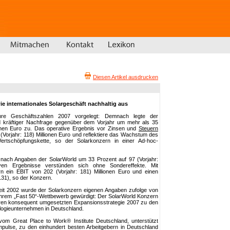
Diesen Artikel ausdrucken
e internationales Solargeschäft nachhaltig aus
re Geschäftszahlen 2007 vorgelegt: Demnach legte der
 kräftiger Nachfrage gegenüber dem Vorjahr um mehr als 35
ionen Euro zu. Das operative Ergebnis vor Zinsen und
Steuern
Vorjahr: 118) Millionen Euro und reflektiere das Wachstum des
rtschöpfungskette, so der Solarkonzern in einer Ad-hoc-
nach Angaben der SolarWorld um 33 Prozent auf 97 (Vorjahr:
iven Ergebnisse verstünden sich ohne Sondereffekte. Mit
rn ein EBIT von 202 (Vorjahr: 181) Millionen Euro und einen
31), so der Konzern.
t 2002 wurde der Solarkonzern eigenen Angaben zufolge von
n ihrem „Fast 50“-Wettbewerb gewürdigt: Der SolarWorld Konzern
hren konsequent umgesetzten Expansionsstrategie 2007 zu den
ogieunternehmen in Deutschland.
m Great Place to Work® Institute Deutschland, unterstützt
Impulse, zu den einhundert besten Arbeitgebern in Deutschland