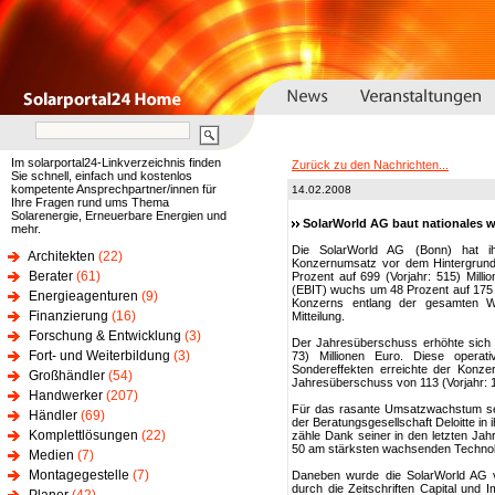
Im solarportal24-Linkverzeichnis finden
Zurück zu den Nachrichten...
Sie schnell, einfach und kostenlos
kompetente Ansprechpartner/innen für
14.02.2008
Ihre Fragen rund ums Thema
Solarenergie, Erneuerbare Energien und
SolarWorld AG baut nationales wi
mehr.
Die SolarWorld AG (Bonn) hat ih
Architekten
(22)
Konzernumsatz vor dem Hintergrund
Berater
(61)
Prozent auf 699 (Vorjahr: 515) Mill
(EBIT) wuchs um 48 Prozent auf 175 (
Energieagenturen
(9)
Konzerns entlang der gesamten We
Finanzierung
(16)
Mitteilung.
Forschung & Entwicklung
(3)
Der Jahresüberschuss erhöhte sich 
Fort- und Weiterbildung
(3)
73) Millionen Euro. Diese operat
Sondereffekten erreichte der Konze
Großhändler
(54)
Jahresüberschuss von 113 (Vorjahr: 1
Handwerker
(207)
Für das rasante Umsatzwachstum sei
Händler
(69)
der Beratungsgesellschaft Deloitte i
Komplettlösungen
(22)
zähle Dank seiner in den letzten Ja
50 am stärksten wachsenden Technol
Medien
(7)
Montagegestelle
(7)
Daneben wurde die SolarWorld AG vo
durch die Zeitschriften Capital und 