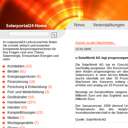
Im solarportal24-Linkverzeichnis finden
Zurück zu den Nachrichten...
Sie schnell, einfach und kostenlos
kompetente Ansprechpartner/innen für
13.02.2009
Ihre Fragen rund ums Thema
Solarenergie, Erneuerbare Energien und
SolarWorld AG legt prognosegen
mehr.
Die SolarWorld AG hat im Geschäft
Architekten
(22)
nachhaltig ausgebaut. Der Konzernum
Berater
(61)
dem Vorjahr prognosegenau um über 
Solarkonzern in einer Ad-hoc-Mitte
Energieagenturen
(9)
wuchs ebenfalls um über 30 Prozent
Finanzierung
(16)
Wachstum des Konzerns entlang d
erhöhte sich analog um 33 Prozent auf
Forschung & Entwicklung
(3)
Fort- und Weiterbildung
(3)
Bereinigt um Sondereffekte steigert
Millionen Euro und das Ergebnis aus 
Großhändler
(54)
Millionen Euro.
Handwerker
(207)
Der Januarumsatz 2009 übertraf Un
Händler
(69)
Temperaturen den des Vorjahr
Komplettlösungen
(22)
Investitionsbereitschaft in die Solarst
Medien
(7)
Quelle: SolarWorld AG
Montagegestelle
(7)