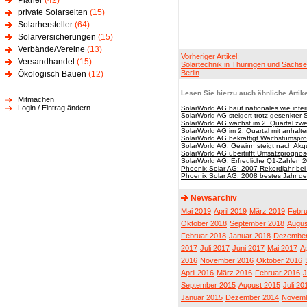
Planer
(42)
private Solarseiten
(15)
Solarhersteller
(64)
Solarversicherungen
(15)
Verbände/Vereine
(13)
Vorheriger Artikel:
Versandhandel
(15)
Solartechnik in Thüringen und Sachse
Berlin
Ökologisch Bauen
(12)
Lesen Sie hierzu auch ähnliche Artike
Mitmachen
Login / Eintrag ändern
SolarWorld AG baut nationales wie inte
SolarWorld AG steigert trotz gesenkter
SolarWorld AG wächst im 2. Quartal zwei
SolarWorld AG im 2. Quartal mit anhal
SolarWorld AG bekräftigt Wachstumspr
SolarWorld AG: Gewinn steigt nach Akqui
SolarWorld AG übertrifft Umsatzprognos
SolarWorld AG: Erfreuliche Q1-Zahlen 
Phoenix Solar AG: 2007 Rekordjahr be
Phoenix Solar AG: 2008 bestes Jahr d
Newsarchiv
Mai 2019
April 2019
März 2019
Febru
Oktober 2018
September 2018
Augus
Februar 2018
Januar 2018
Dezember
2017
Juli 2017
Juni 2017
Mai 2017
Ap
2016
November 2016
Oktober 2016
April 2016
März 2016
Februar 2016
J
September 2015
August 2015
Juli 20
Januar 2015
Dezember 2014
Novemb