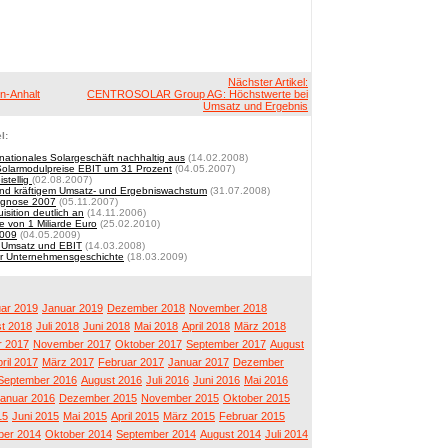
Nächster Artikel:
n-Anhalt
CENTROSOLAR Group AG: Höchstwerte bei
Umsatz und Ergebnis
l:
rnationales Solargeschäft nachhaltig aus
(14.02.2008)
 Solarmodulpreise EBIT um 31 Prozent
(04.05.2007)
stellig
(02.08.2007)
tend kräftigem Umsatz- und Ergebniswachstum
(31.07.2008)
ognose 2007
(05.11.2007)
sition deutlich an
(14.11.2006)
e von 1 Miliarde Euro
(25.02.2010)
2009
(04.05.2009)
i Umsatz und EBIT
(14.03.2008)
er Unternehmensgeschichte
(18.03.2009)
ar 2019
Januar 2019
Dezember 2018
November 2018
t 2018
Juli 2018
Juni 2018
Mai 2018
April 2018
März 2018
 2017
November 2017
Oktober 2017
September 2017
August
ril 2017
März 2017
Februar 2017
Januar 2017
Dezember
September 2016
August 2016
Juli 2016
Juni 2016
Mai 2016
anuar 2016
Dezember 2015
November 2015
Oktober 2015
15
Juni 2015
Mai 2015
April 2015
März 2015
Februar 2015
er 2014
Oktober 2014
September 2014
August 2014
Juli 2014