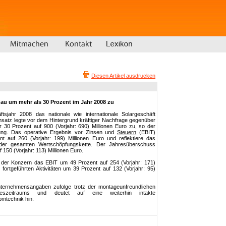
Diesen Artikel ausdrucken
au um mehr als 30 Prozent im Jahr 2008 zu
sjahr 2008 das nationale wie internationale Solargeschäft
satz legte vor dem Hintergrund kräftiger Nachfrage gegenüber
30 Prozent auf 900 (Vorjahr: 690) Millionen Euro zu, so der
ilung. Das operative Ergebnis vor Zinsen und
Steuern
(EBIT)
 auf 260 (Vorjahr: 199) Millionen Euro und reflektiere das
er gesamten Wertschöpfungskette. Der Jahresüberschuss
 150 (Vorjahr: 113) Millionen Euro.
e der Konzern das EBIT um 49 Prozent auf 254 (Vorjahr: 171)
fortgeführten Aktivitäten um 39 Prozent auf 132 (Vorjahr: 95)
ternehmensangaben zufolge trotz der montageunfreundlichen
eszeitraums und deutet auf eine weiterhin intakte
romtechnik hin.