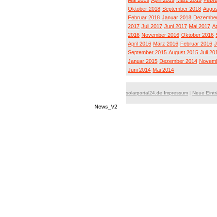
Mai 2019
April 2019
März 2019
Febru
Oktober 2018
September 2018
Augus
Februar 2018
Januar 2018
Dezember
2017
Juli 2017
Juni 2017
Mai 2017
Ap
2016
November 2016
Oktober 2016
April 2016
März 2016
Februar 2016
J
September 2015
August 2015
Juli 20
Januar 2015
Dezember 2014
Novemb
Juni 2014
Mai 2014
solarportal24.de Impressum
|
Neue Eint
News_V2