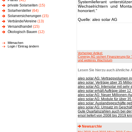
Planer
(42)
Systemlieferant unterstüt
private Solarseiten
(15)
Wechselrichtern und Mont
Solarhersteller
(64)
honoriert.“
Solarversicherungen
(15)
Quelle: aleo solar AG
Verbände/Vereine
(13)
Versandhandel
(15)
Ökologisch Bauen
(12)
Mitmachen
Login / Eintrag ändern
Vorheriger Artikel:
Conergy AG sichert Finanzierung für
und weiteres Wachstum
Lesen Sie hierzu auch ähnliche A
aleo solar AG: Vertragsvolumen 
aleo solar: Verträge über 35 Mill
aleo solar AG: Intersolar mit seh
aleo solar erhält Aufträge über 12
aleo solar AG: Neuer Millionen-A
aleo solar AG: Module für über 3
aleo solar: Auslandsgeschäfte g
aleo solar AG: Umsatz im Geschäft
Gute Quartalszahlen auch bei der
ersol liefert von 2008 bis 2019 kri
Newsarchiv