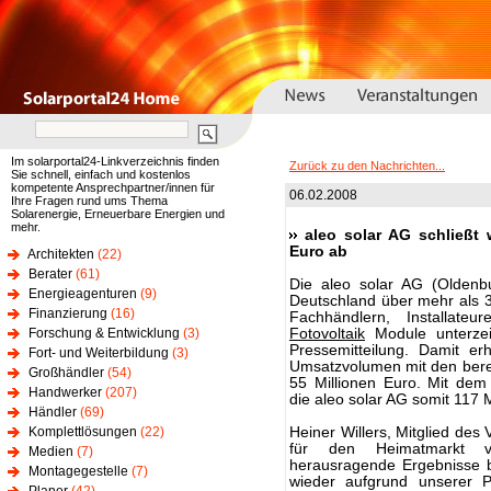
Im solarportal24-Linkverzeichnis finden
Zurück zu den Nachrichten...
Sie schnell, einfach und kostenlos
kompetente Ansprechpartner/innen für
06.02.2008
Ihre Fragen rund ums Thema
Solarenergie, Erneuerbare Energien und
mehr.
aleo solar AG schließt 
Euro ab
Architekten
(22)
Berater
(61)
Die aleo solar AG (Oldenbu
Energieagenturen
(9)
Deutschland über mehr als 3
Finanzierung
(16)
Fachhändlern, Installate
Forschung & Entwicklung
(3)
Fotovoltaik
Module unterzei
Pressemitteilung. Damit er
Fort- und Weiterbildung
(3)
Umsatzvolumen mit den bere
Großhändler
(54)
55 Millionen Euro. Mit de
Handwerker
(207)
die aleo solar AG somit 117 M
Händler
(69)
Komplettlösungen
(22)
Heiner Willers, Mitglied des 
für den Heimatmarkt vo
Medien
(7)
herausragende Ergebnisse 
Montagegestelle
(7)
wieder aufgrund unserer Pr