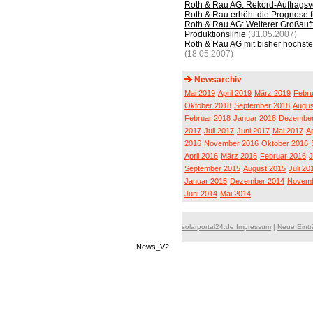
Roth & Rau AG: Rekord-Auftrags
Roth & Rau erhöht die Prognose 
Roth & Rau AG: Weiterer Großauftr
Produktionslinie
(31.05.2007)
Roth & Rau AG mit bisher höchst
(18.05.2007)
Newsarchiv
Mai 2019
April 2019
März 2019
Febru
Oktober 2018
September 2018
Augus
Februar 2018
Januar 2018
Dezember
2017
Juli 2017
Juni 2017
Mai 2017
Ap
2016
November 2016
Oktober 2016
April 2016
März 2016
Februar 2016
J
September 2015
August 2015
Juli 20
Januar 2015
Dezember 2014
Novemb
Juni 2014
Mai 2014
solarportal24.de Impressum
|
Neue Eint
News_V2