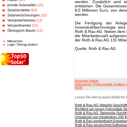
Planer
(42)
werden. Zusätzlich wird 
private Solarseiten
(15)
entstehen. Die Gesamtinves
Solarhersteller
(64)
8,5 Millionen Euro, von dene
werden.
Solarversicherungen
(15)
Verbände/Vereine
(13)
Die Fertigung der Anlag
Versandhandel
(15)
Ionenstrahltechnologie wird
Ökologisch Bauen
(12)
Roth & Rau AG. Neben dem N
die Mitarbeiterzahl aufgest
der Roth & Rau AG 131 Mitarb
Mitmachen
Login / Eintrag ändern
Quelle: Roth & Rau AG
Vorheriger Artikel:
Solarwärme: Professionelle Grafiken 
ROM
Lesen Sie hierzu auch ähnliche A
Roth & Rau AG: Aktuelle Geschäf
Richtfest am neuen Fotovoltaik-S
Roth & Rau AG: Steigende Nachfra
Umsatzziel von mindestens 200 Mi
Roth & Rau konkretisiert Erwartu
Roth & Rau verzeichnet Auftrags