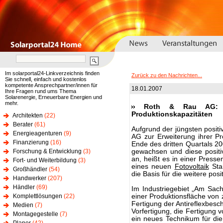
Im solarportal24-Linkverzeichnis finden
Zurück zu den Nachrichten...
Sie schnell, einfach und kostenlos
kompetente Ansprechpartner/innen für
18.01.2007
Ihre Fragen rund ums Thema
Solarenergie, Erneuerbare Energien und
mehr.
Roth & Rau AG: N
Produktionskapazitäten
Architekten
(22)
Berater
(61)
Aufgrund der jüngsten positi
Energieagenturen
(9)
AG zur Erweiterung ihrer Pr
Finanzierung
(16)
Ende des dritten Quartals 2
Forschung & Entwicklung
(3)
gewachsen und diese positi
an, heißt es in einer Presse
Fort- und Weiterbildung
(3)
eines neuen
Fotovoltaik
Stan
Großhändler
(54)
die Basis für die weitere pos
Handwerker
(207)
Händler
(69)
Im Industriegebiet „Am Sachs
Komplettlösungen
(22)
einer Produktionsfläche von
Fertigung der Antireflexbesc
Medien
(7)
Vorfertigung, die Fertigung 
Montagegestelle
(7)
ein neues Technikum für di