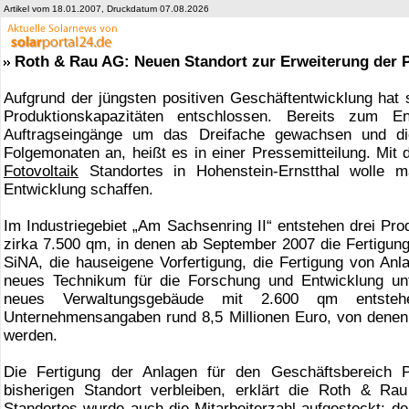
Artikel vom 18.01.2007, Druckdatum 07.08.2026
Roth & Rau AG: Neuen Standort zur Erweiterung der 
Aufgrund der jüngsten positiven Geschäftentwicklung hat 
Produktionskapazitäten entschlossen. Bereits zum 
Auftragseingänge um das Dreifache gewachsen und die
Folgemonaten an, heißt es in einer Pressemitteilung. Mit
Fotovoltaik
Standortes in Hohenstein-Ernstthal wolle ma
Entwicklung schaffen.
Im Industriegebiet „Am Sachsenring II“ entstehen drei Pro
zirka 7.500 qm, in denen ab September 2007 die Fertigung
SiNA, die hauseigene Vorfertigung, die Fertigung von Anl
neues Technikum für die Forschung und Entwicklung unt
neues Verwaltungsgebäude mit 2.600 qm entstehe
Unternehmensangaben rund 8,5 Millionen Euro, von denen 3
werden.
Die Fertigung der Anlagen für den Geschäftsbereich P
bisherigen Standort verbleiben, erklärt die Roth & 
Standortes wurde auch die Mitarbeiterzahl aufgestockt; d