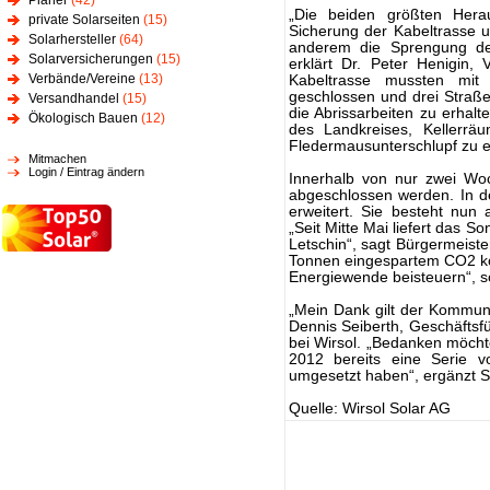
Planer
(42)
„Die beiden größten Hera
private Solarseiten
(15)
Sicherung der Kabeltrasse 
Solarhersteller
(64)
anderem die Sprengung des
Solarversicherungen
(15)
erklärt Dr. Peter Henigin,
Verbände/Vereine
(13)
Kabeltrasse mussten mit
geschlossen und drei Straß
Versandhandel
(15)
die Abrissarbeiten zu erhalt
Ökologisch Bauen
(12)
des Landkreises, Kellerrä
Fledermausunterschlupf zu e
Mitmachen
Login / Eintrag ändern
Innerhalb von nur zwei Wo
abgeschlossen werden. In 
erweitert. Sie besteht nun 
„Seit Mitte Mai liefert das 
Letschin“, sagt Bürgermeiste
Tonnen eingespartem CO2 kön
Energiewende beisteuern“, so
„Mein Dank gilt der Kommun
Dennis Seiberth, Geschäftsfü
bei Wirsol. „Bedanken möchte
2012 bereits eine Serie 
umgesetzt haben“, ergänzt S
Quelle: Wirsol Solar AG