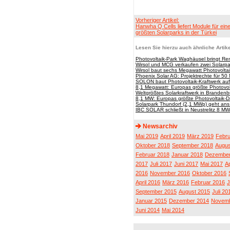
Vorheriger Artikel:
Hanwha Q Cells liefert Module für ein
größten Solarparks in der Türkei
Lesen Sie hierzu auch ähnliche Artike
Photovoltaik-Park Waghäusel bringt Re
Wirsol und MCG verkaufen zwei Solarp
Wirsol baut sechs Megawatt Photovoltai
Phoenix Solar AG: Projektrechte für 50
SOLON baut Photovoltaik-Kraftwerk auf 
8,1 Megawatt: Europas größte Photovol
Weltgrößtes Solarkraftwerk in Brandenb
8,1 MW: Europas größte Photovoltaik-D
Solarpark Thundorf (2,1 MWp) geht ans
IBC SOLAR schließt in Neustrelitz 8 M
Newsarchiv
Mai 2019
April 2019
März 2019
Febru
Oktober 2018
September 2018
Augus
Februar 2018
Januar 2018
Dezember
2017
Juli 2017
Juni 2017
Mai 2017
Ap
2016
November 2016
Oktober 2016
April 2016
März 2016
Februar 2016
J
September 2015
August 2015
Juli 20
Januar 2015
Dezember 2014
Novemb
Juni 2014
Mai 2014