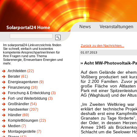
Im solarportal24-Linkverzeichnis finden
Zurück zu den Nachrichten...
Sie schnell, einfach und kostenlos
kompetente Ansprechpartner/innen für
01.07.2013
Ihre Fragen rund ums Thema
Solarenergie, Erneuerbare Energien und
Acht MW-Photovoltaik-Pa
mehr.
Architekten
(22)
Auf dem Gelände der ehema
Berater
(61)
Voßberg produziert seit ku
für 2.200 Familien. Zuvor 
Energieagenturen
(9)
große Fläche von Altlasten
Finanzierung
(16)
Park mit einer Spitzenleist
Forschung & Entwicklung
(3)
AG (Waghäusl) und der Altus
Fort- und Weiterbildung
(3)
Großhändler
(54)
„Im Zweiten Weltkrieg war 
erklärt der technische Proje
Handwerker
(207)
deshalb erst eine Kampfmitt
Händler
(69)
Granaten zu Tage förderte“,
Komplettlösungen
(22)
der Oder, in dessen Herzen
Medien
(7)
Armee 1945 als Brückenkopf
Montagegestelle
(7)
Schlacht um die Seelower Hö