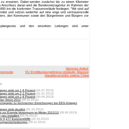
r zu erwarten. Dabei werden zunächst bis zu einem Kilometer
 Im Anschluss daran wird die Bundesnetzagentur im Rahmen der
.800 km die konkreten Trassenverläufe festlegen. "Wir sind auf
eitet und setzen weiterhin auf eine enge und vertrauensvolle
dern, den Kommunen sowie den Bürgerinnen und Bürgern vor
fsplangesetz und den einzelnen Leitungen sind unter
Nächster Artikel:
onnenseite
EU-Ermittlungsergebnisse eindeutig: Massive
Handelsverstöße seitens China
l:
lagen sinkt um 1,8 Prozent
(31.07.2013)
lagen sinkt um 2,2 Prozent
(31.01.2013)
lagen sinkt um 1,8 Prozent
(30.04.2013)
plan Strom 2012
(06.11.2012)
tionspapier zu technischen Einrichtungen bei EEG-Anlagen
agen sinkt deutlich
(31.10.2012)
ht zur Energie-Versorgung im Winter 2012/13
(28.06.2013)
neu installiert
(05.09.2012)
hr 5,277 Eurocent/kWh
(15.10.2012)
ierungsentscheidungen
(09.11.2012)