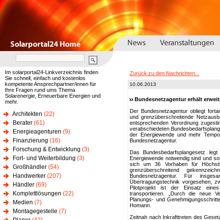
Im solarportal24-Linkverzeichnis finden
Zurück zu den Nachrichten...
Sie schnell, einfach und kostenlos
kompetente Ansprechpartner/innen für
10.06.2013
Ihre Fragen rund ums Thema
Solarenergie, Erneuerbare Energien und
Bundesnetzagentur erhält erwei
mehr.
Der Bundesnetzagentur obliegt forta
Architekten
(22)
und grenzüberschreitende Netzausb
Berater
(61)
entsprechenden Verordnung zugesti
verabschiedeten Bundesbedarfsplanges
Energieagenturen
(9)
der Energiewende und mehr Tempo 
Finanzierung
(16)
Bundesnetzagentur.
Forschung & Entwicklung
(3)
Das Bundesbedarfsplangesetz legt 
Fort- und Weiterbildung
(3)
Energiewende notwendig sind und som
sich um 36 Vorhaben für Höchsts
Großhändler
(54)
grenzüberschreitend gekennzeic
Handwerker
(207)
Bundesnetzagentur. Für insges
Übertragungstechnik vorgesehen, zwe
Händler
(69)
Pilotprojekt ist der Einsatz ein
Komplettlösungen
(22)
transportieren. „Durch die neue 
Planungs- und Genehmigungsschritte
Medien
(7)
Homann.
Montagegestelle
(7)
Zeitnah nach Inkrafttreten des Gese