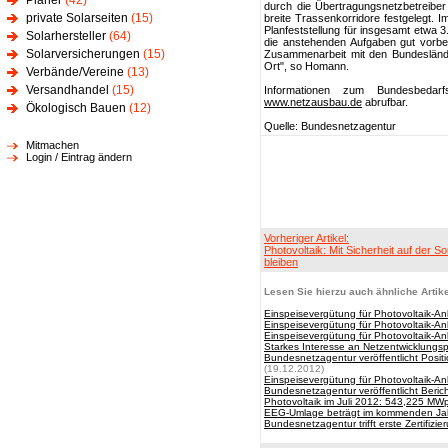
Planer
(42)
durch die Übertragungsnetzbetreibe
private Solarseiten
(15)
breite Trassenkorridore festgelegt.
Planfeststellung für insgesamt etwa 3
Solarhersteller
(64)
die anstehenden Aufgaben gut vorber
Solarversicherungen
(15)
Zusammenarbeit mit den Bundeslän
Ort", so Homann.
Verbände/Vereine
(13)
Versandhandel
(15)
Informationen zum Bundesbedar
www.netzausbau.de
abrufbar.
Ökologisch Bauen
(12)
Quelle: Bundesnetzagentur
Mitmachen
Login / Eintrag ändern
Vorheriger Artikel:
Photovoltaik: Mit Sicherheit auf der S
bleiben
Lesen Sie hierzu auch ähnliche Artike
Einspeisevergütung für Photovoltaik-An
Einspeisevergütung für Photovoltaik-An
Einspeisevergütung für Photovoltaik-An
Starkes Interesse an Netzentwicklungs
Bundesnetzagentur veröffentlicht Posi
(19.12.2012)
Einspeisevergütung für Photovoltaik-Anl
Bundesnetzagentur veröffentlicht Beric
Photovoltaik im Juli 2012: 543,225 MWp 
EEG-Umlage beträgt im kommenden Ja
Bundesnetzagentur trifft erste Zertifiz