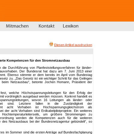
Diesen Artikel ausdrucken
terte Kompetenzen für den Stromnetzausbau
n die Durchführung von Planfeststellungsverfahren für länder-
auvorhaben. Der Bundesrat hat dazu am 7. Juni 2013 einer
mmt. Ebenso stimmte er dem bereits im April vom Bundestag
etz zu. „Das Gesetz ist ein wichtiger Schritt für das Gelingen
beim Netzausbau“, betonte Jochen Homann, Präsident der
fest, welche Höchstspannungsleitungen für den Erfolg der
it vordringlich ausgebaut werden müssen. Konkret handelt es
pannungsleitungen, wovon 16 Leitungen als länder- oder
hnet sind. Letztere fallen in die Zuständigkeit der
amt acht Vorhaben ist Hochspannungsgleichstrom als
i der acht Vorhaben sind Erdkabelpilotprojekte. Ein weiteres
es Hochtemperaturleiterseils, um größere Strommengen zu
Verordnung werden die Kompetenzen auch für die weiteren
 des Netzausbaus bei der Bundesnetzagentur gebündelt“, so
tzes im Sommer sind die ersten Anträge auf Bundesfachplanung