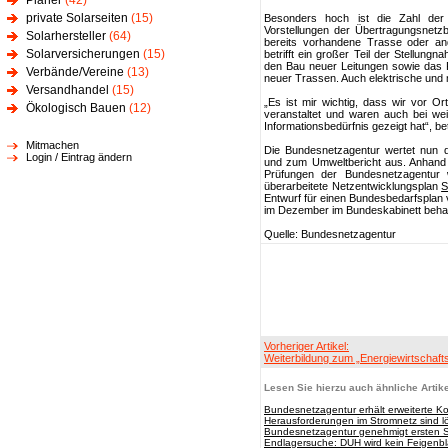
Planer
(42)
private Solarseiten
(15)
Besonders hoch ist die Zahl der
Vorstellungen der Übertragungsnetzb
Solarhersteller
(64)
bereits vorhandene Trasse oder ande
Solarversicherungen
(15)
betrifft ein großer Teil der Stellun
den Bau neuer Leitungen sowie das R
Verbände/Vereine
(13)
neuer Trassen. Auch elektrische und 
Versandhandel
(15)
„Es ist mir wichtig, dass wir vor O
Ökologisch Bauen
(12)
veranstaltet und waren auch bei wei
Informationsbedürfnis gezeigt hat“, 
Mitmachen
Die Bundesnetzagentur wertet nun 
Login / Eintrag ändern
und zum Umweltbericht aus. Anhand d
Prüfungen der Bundesnetzagentur 
überarbeitete Netzentwicklungsplan
S
Entwurf für einen Bundesbedarfsplan 
im Dezember im Bundeskabinett behand
Quelle: Bundesnetzagentur
Vorheriger Artikel:
Weiterbildung zum „Energiewirtschaf
Lesen Sie hierzu auch ähnliche Artike
Bundesnetzagentur erhält erweiterte 
Herausforderungen im Stromnetz sind l
Bundesnetzagentur genehmigt ersten Sc
Endlagersuche: DUH wird kein Feigenbl