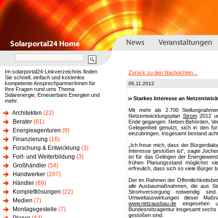
Im solarportal24-Linkverzeichnis finden
Zurück zu den Nachrichten...
Sie schnell, einfach und kostenlos
kompetente Ansprechpartner/innen für
06.11.2012
Ihre Fragen rund ums Thema
Solarenergie, Erneuerbare Energien und
Starkes Interesse an Netzentwic
mehr.
Mit mehr als 2.700 Stellungnahmen 
Architekten
(22)
Netzentwicklungsplan
Strom
2012 un
Berater
(61)
Ende gegangen. Neben Behörden, Ver
Gelegenheit genutzt, sich in den f
Energieagenturen
(9)
einzubringen. Insgesamt bestand acht
Finanzierung
(16)
„Ich freue mich, dass der Bürgerdia
Forschung & Entwicklung
(3)
Interesse gestoßen ist“, sagte Joch
Fort- und Weiterbildung
(3)
ist für das Gelingen der Energiewen
frühen Planungsstand möglichst v
Großhändler
(54)
erfreulich, dass sich so viele Bürger b
Handwerker
(207)
Der im Rahmen der Öffentlichkeitsbete
Händler
(69)
alle Ausbaumaßnahmen, die aus Sich
Komplettlösungen
(22)
Stromversorgung notwendig sind.
Umweltauswirkungen dieser Maßn
Medien
(7)
www.netzausbau.de
eingesehen un
Montagegestelle
(7)
Bundesnetzagentur insgesamt sechs I
gestoßen sind.