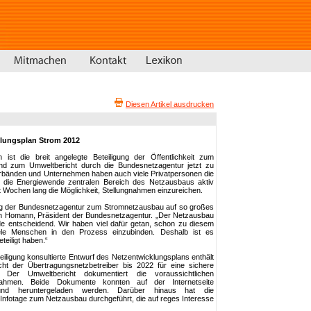
Diesen Artikel ausdrucken
klungsplan Strom 2012
ist die breit angelegte Beteiligung der Öffentlichkeit zum
d zum Umweltbericht durch die Bundesnetzagentur jetzt zu
bänden und Unternehmen haben auch viele Privatpersonen die
ür die Energiewende zentralen Bereich des Netzausbaus aktiv
 Wochen lang die Möglichkeit, Stellungnahmen einzureichen.
log der Bundesnetzagentur zum Stromnetzausbau auf so großes
en Homann, Präsident der Bundesnetzagentur. „Der Netzausbau
de entscheidend. Wir haben viel dafür getan, schon zu diesem
iele Menschen in den Prozess einzubinden. Deshalb ist es
eteiligt haben.“
iligung konsultierte Entwurf des Netzentwicklungsplans enthält
t der Übertragungsnetzbetreiber bis 2022 für eine sichere
 Der Umweltbericht dokumentiert die voraussichtlichen
ahmen. Beide Dokumente konnten auf der Internetseite
d heruntergeladen werden. Darüber hinaus hat die
nfotage zum Netzausbau durchgeführt, die auf reges Interesse