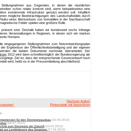
 Stellungnahmen aus Gegenden, in denen die räumlichen
etreiber schon relativ konkret sind, wenn beispielsweise eine
re existierende Infrastruktur genutzt werden soll. Inhaltlich
gnahmen mögliche Beeinträchtigungen des Landschaftsbilds durch
isiko eines Wertverlusts von Immobilien in der Nachbarschaft
magnetische Felder spielen eine größere Rolle.
rt präsent sind. Deshalb haben wir bundesweit sechs Infotage
teren Veranstaltungen in Regionen, in denen sich ein starkes
betonte Homann.
die eingegangenen Stellungnahmen zum Netzentwicklungsplan
er Ergebnisse der Öffentlichkeitsbeteiligung und der eigenen
werden die beiden Dokumente nochmals überarbeitet. Der
trom
2012 wird dann schnellstmöglich der Bundesregierung als
vorgelegt. Ziel ist, dass der entsprechende Gesetzentwurf noch
elt wird, heißt es in der Pressemitteilung abschließend.
Nächster Artikel:
tsmanager“
Photovoltaik mit Nanoröhren
l:
Kompetenzen für den Stromnetzausbau
(10.06.2013)
ösbar
(04.07.2012)
hritt zum Stromnetz der Zukunft
(13.01.2012)
att zur Legitimierung des Gesetzes
(17.04.2013)