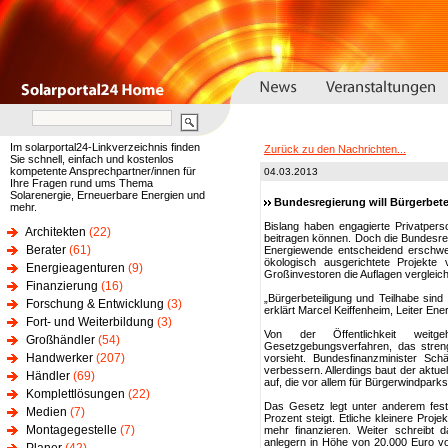
Im solarportal24-Linkverzeichnis finden
Zurück zu den Nachrichten...
Sie schnell, einfach und kostenlos
kompetente Ansprechpartner/innen für
04.03.2013
Ihre Fragen rund ums Thema
Solarenergie, Erneuerbare Energien und
Bundesregierung will Bürgerbet
mehr.
Bislang haben engagierte Privatper
Architekten
(22)
beitragen können. Doch die Bundesregi
Berater
(61)
Energiewende entscheidend erschwer
ökologisch ausgerichtete Projekte
Energieagenturen
(9)
Großinvestoren die Auflagen vergleichs
Finanzierung
(16)
„Bürgerbeteiligung und Teilhabe sin
Forschung & Entwicklung
(3)
erklärt Marcel Keiffenheim, Leiter En
Fort- und Weiterbildung
(3)
Von der Öffentlichkeit weitg
Großhändler
(54)
Gesetzgebungsverfahren, das streng
Handwerker
(207)
vorsieht. Bundesfinanzminister Sch
verbessern. Allerdings baut der aktu
Händler
(69)
auf, die vor allem für Bürgerwindpar
Komplettlösungen
(22)
Das Gesetz legt unter anderem fest,
Medien
(7)
Prozent steigt. Etliche kleinere Pro
Montagegestelle
(7)
mehr finanzieren. Weiter schreibt 
anlegern in Höhe von 20.000 Euro vor