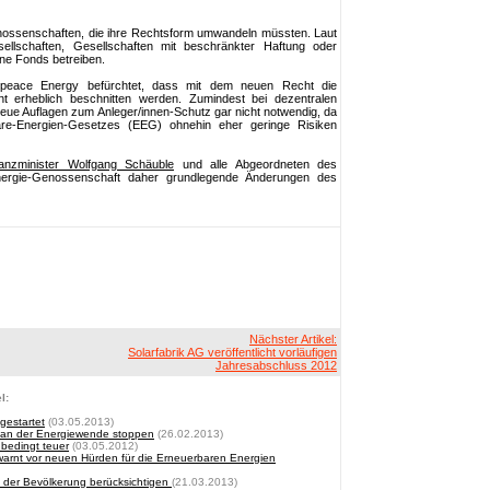
ossenschaften, die ihre Rechtsform umwandeln müssten. Laut
ellschaften, Gesellschaften mit beschränkter Haftung oder
ne Fonds betreiben.
npeace Energy befürchtet, dass mit dem neuen Recht die
t erheblich beschnitten werden. Zumindest bei dezentralen
eue Auflagen zum Anleger/innen-Schutz gar nicht notwendig, da
re-Energien-Gesetzes (EEG) ohnehin eher geringe Risiken
anzminister Wolfgang Schäuble
und alle Abgeordneten des
nergie-Genossenschaft daher grundlegende Änderungen des
Nächster Artikel:
Solarfabrik AG veröffentlicht vorläufigen
Jahresabschluss 2012
l:
gestartet
(03.05.2013)
g an der Energiewende stoppen
(26.02.2013)
bedingt teuer
(03.05.2012)
rnt vor neuen Hürden für die Erneuerbaren Energien
 der Bevölkerung berücksichtigen
(21.03.2013)