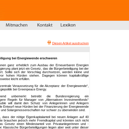
Diesen Artikel ausdrucken
eiligung bei Energiewende erschweren
sonen ganz erheblich zum Ausbau der Erneuerbaren Energien
erung plant jetzt ein Gesetz, das die Bürgerbeteiligung bei der
t. Sollte sich der Vorschlag durchsetzen, werden kleine und
 vor hohen Hürden stehen. Dagegen können kapitalkräftige
weise leicht erfüllen.
d zentrale Voraussetzung für die Akzeptanz der Energiewende“,
ergiepolitik bei Greenpeace Energy.
ehend unbemerkt betreibt die Bundesregierung ein
ere Regeln für Manager von „Alternativen Investmentfonds“
äuble will damit den Schutz von Anlegerinnen und Anlegern
elle Entwurf neue Hürden bei der Finanzierung der Energiewende
ks und Solargenossenschaften nur schwer zu überwinden sind.
 dass der nötige Eigenkapitalanteil bei neuen Anlagen auf 40
jekte brauchen jedoch mehr Fremdkapital und könnten sich nicht
das Gesetz einen Mindestanteil von Privatanlegerinnen und -
. Klassische Bürgerbeteiligungen liegen aber weit unter dieser