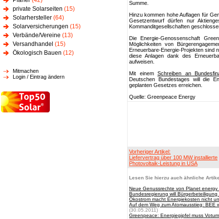
Planer
(42)
Summe.
private Solarseiten
(15)
Hinzu kommen hohe Auflagen für Gen
Solarhersteller
(64)
Gesetzentwurf dürfen nur Aktienges
Solarversicherungen
(15)
Kommanditgesellschaften geschlosse
Verbände/Vereine
(13)
Die Energie-Genossenschaft Gree
Versandhandel
(15)
Möglichkeiten von Bürgerengagemen
Erneuerbare-Energie-Projekten sind n
Ökologisch Bauen
(12)
diese Anlagen dank des Erneuerba
aufweisen.
Mitmachen
Mit einem
Schreiben an Bundesfin
Login / Eintrag ändern
Deutschen Bundestages will die E
geplanten Gesetzes erreichen.
Quelle: Greenpeace Energy
Vorheriger Artikel:
Liefervertrag über 100 MW installierte
Photovoltaik-Leistung in USA
Lesen Sie hierzu auch ähnliche Artike
Neue Genussrechte von Planet energy 
Bundesregierung will Bürgerbeteiligun
Ökostrom macht Energiekosten nicht un
Auf dem Weg zum Atomausstieg: BEE wa
(30.05.2011)
Greenpeace: Energiegipfel muss Votum