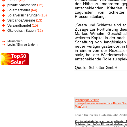
Planer
(42)
der Nähe zu mehreren gepl
private Solarseiten
(15)
entscheidenden Kriterien 
Solarhersteller
(64)
zugunsten von Schlette
Solarversicherungen
(15)
Pressemitteilung.
Verbände/Vereine
(13)
„Strata und Schletter sind sc
Versandhandel
(15)
Zusage zur Fortführung die
Ökologisch Bauen
(12)
Markus Wilhelm, Geschäftsfü
weiteres Kapitel in der nac
Mitmachen
Schaffung von langfristigen
Login / Eintrag ändern
neuer Fertigungsstandort in 
in einem von der Rezession
stolz, bei der Wiederbesch
entscheidende Rolle zu spie
Quelle: Schletter GmbH
Vorheriger Artikel:
Energiekosten senken mit offener Sof
Plattform
Lesen Sie hierzu auch ähnliche Artike
Photovoltaik-Anlage auf ausgedienten
Schletter Inc. liefert Photovoltaik-Mon