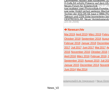
Langfristiger Nutzen statt kurzlebiger
Q-Cells AG erhöht Präsenz auf dem US
Neues Forum für Solartechnik
(25.07.2
juwi realisiert zwei Photovoltaik-Proj
juwi solar GmbH sichert weiteres Wach
Tochter der SOLON SE baut 2 MWp-Photo
Talesun und CGN Solar kooperieren be
CENTROSOLAR: Neuer Vertriebsstandort
(16.09.2009)
Newsarchiv
Mai 2019
April 2019
März 2019
Febru
Oktober 2018
September 2018
Augus
Februar 2018
Januar 2018
Dezember
2017
Juli 2017
Juni 2017
Mai 2017
Ap
2016
November 2016
Oktober 2016
April 2016
März 2016
Februar 2016
J
September 2015
August 2015
Juli 20
Januar 2015
Dezember 2014
Novemb
Juni 2014
Mai 2014
solarportal24.de Impressum
|
Neue Eint
News_V2