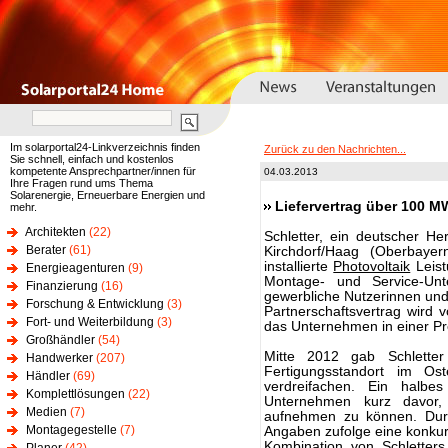
Im solarportal24-Linkverzeichnis finden
Zurück zu den Nachrichten...
Sie schnell, einfach und kostenlos
kompetente Ansprechpartner/innen für
04.03.2013
Ihre Fragen rund ums Thema
Solarenergie, Erneuerbare Energien und
Liefervertrag über 100 MW
mehr.
Architekten
(22)
Schletter, ein deutscher He
Berater
(61)
Kirchdorf/Haag (Oberbayer
installierte
Photovoltaik
Leist
Energieagenturen
(9)
Montage- und Service-Unt
Finanzierung
(16)
gewerbliche Nutzerinnen un
Forschung & Entwicklung
(3)
Partnerschaftsvertrag wird vo
Fort- und Weiterbildung
(3)
das Unternehmen in einer Pr
Großhändler
(54)
Mitte 2012 gab Schletter
Handwerker
(207)
Fertigungsstandort im Os
Händler
(69)
verdreifachen. Ein halb
Komplettlösungen
(22)
Unternehmen kurz davor, 
Medien
(7)
aufnehmen zu können. Durc
Montagegestelle
(7)
Angaben zufolge eine konkurr
Kombination von Schletters