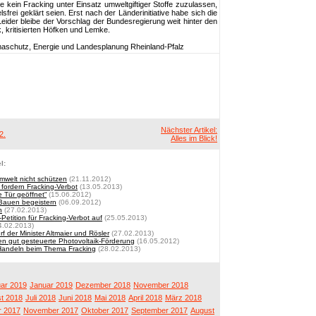
 kein Fracking unter Einsatz umweltgiftiger Stoffe zuzulassen,
lsfrei geklärt seien. Erst nach der Länderinitiative habe sich die
ider bleibe der Vorschlag der Bundesregierung weit hinter den
 kritisierten Höfken und Lemke.
limaschutz, Energie und Landesplanung Rheinland-Pfalz
Nächster Artikel:
2.
Alles im Blick!
l:
mwelt nicht schützen
(21.11.2012)
 fordern Fracking-Verbot
(13.05.2013)
e Tür geöffnet“
(15.06.2012)
 Bauen begeistern
(06.09.2012)
n
(27.02.2013)
Petition für Fracking-Verbot auf
(25.05.2013)
4.02.2013)
f der Minister Altmaier und Rösler
(27.02.2013)
n gut gesteuerte Photovoltaik-Förderung
(16.05.2012)
 Handeln beim Thema Fracking
(28.02.2013)
ar 2019
Januar 2019
Dezember 2018
November 2018
t 2018
Juli 2018
Juni 2018
Mai 2018
April 2018
März 2018
 2017
November 2017
Oktober 2017
September 2017
August