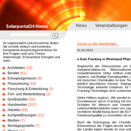
Im solarportal24-Linkverzeichnis finden
Zurück zu den Nachrichten...
Sie schnell, einfach und kostenlos
kompetente Ansprechpartner/innen für
01.03.2013
Ihre Fragen rund ums Thema
Solarenergie, Erneuerbare Energien und
Kein Fracking in Rheinland-Pfalz
mehr.
Angesichts der Diskussionen um d
Architekten
(22)
rheinland-pfälzische Wirtschaft
Berater
(61)
Umweltministerin Ulrike Höfken krit
saubere, nachhaltige Energiequellen
Energieagenturen
(9)
mit toxischen Chemikalien ist eine Tec
Finanzierung
(16)
wirklich abschätzen können. Solan
Technologie keinerlei Gefahren f
Forschung & Entwicklung
(3)
Fracking-Technologie nicht zustimme
Fort- und Weiterbildung
(3)
Ulrike Höfken ergänzt: „Wir werden i
Großhändler
(54)
Grundwasser durch Fracking mit toxis
Handwerker
(207)
Schäden für Mensch und Umwelt ri
Lebensmittelproduktion seien von s
Händler
(69)
rechtliche Verpflichtung durch die EU
Komplettlösungen
(22)
Gewässerqualität zu vermeiden sei u
Medien
(7)
Auch die Entsorgung der Chemika
Montagegestelle
(7)
Erkenntnisse der Folgen derzeit nicht
der Länder haben bereits im Juni und 