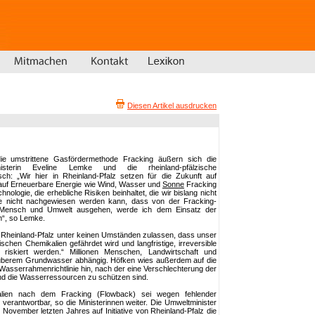
Diesen Artikel ausdrucken
ie umstrittene Gasfördermethode Fracking äußern sich die
sministerin Eveline Lemke und die rheinland-pfälzische
isch: „Wir hier in Rheinland-Pfalz setzen für die Zukunft auf
, auf Erneuerbare Energie wie Wind, Wasser und
Sonne
Fracking
hnologie, die erhebliche Risiken beinhaltet, die wir bislang nicht
ge nicht nachgewiesen werden kann, dass von der Fracking-
ür Mensch und Umwelt ausgehen, werde ich dem Einsatz der
n“, so Lemke.
n Rheinland-Pfalz unter keinen Umständen zulassen, dass unser
chen Chemikalien gefährdet wird und langfristige, irreversible
skiert werden.“ Millionen Menschen, Landwirtschaft und
auberem Grundwasser abhängig. Höfken wies außerdem auf die
-Wasserrahmenrichtlinie hin, nach der eine Verschlechterung der
nd die Wasserressourcen zu schützen sind.
lien nach dem Fracking (Flowback) sei wegen fehlender
 verantwortbar, so die Ministerinnen weiter. Die Umweltminister
November letzten Jahres auf Initiative von Rheinland-Pfalz die