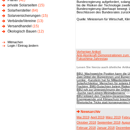
Planer
(42)
Bundesregierung aufgefordert, solange
private Solarseiten
(15)
bis die Risiken der Technologie zweife
Bundesregierung überhaupt bewegt. Le
Solarhersteller
(64)
Beschlüssen des Bundesrates zurück,
Solarversicherungen
(15)
Quelle: Ministerium für Wirtschaft, K
Verbände/Vereine
(13)
Versandhandel
(15)
Ökologisch Bauen
(12)
Mitmachen
Login / Eintrag ändern
Vorheriger Artikel:
Anti-Atomkraft-Demonstrationen zum 
Fukushima-Jahrestag
Lesen Sie hierzu auch ähnliche Artike
BBU: Wachsweiche Position kann die U
Zwei Drittel der Bürgerinnen und Bürger
Lemke: „Kanzlerin hat für Milliardenklag
SolarArchitektur: Menschen für solares
Fracking: BMU-Gutachten belegt Risike
BBU ruft zur Unterzeichnung der Online-
„Suche nach einem Minimalkonsens“
(1
BBU kritisiert den Fracking-Gesetzentwur
Energiewende und Klimaschutz brauche
Rhetorische Tricks statt konsequentes
Newsarchiv
Mai 2019
April 2019
März 2019
Febru
Oktober 2018
September 2018
Augus
Februar 2018
Januar 2018
Dezember