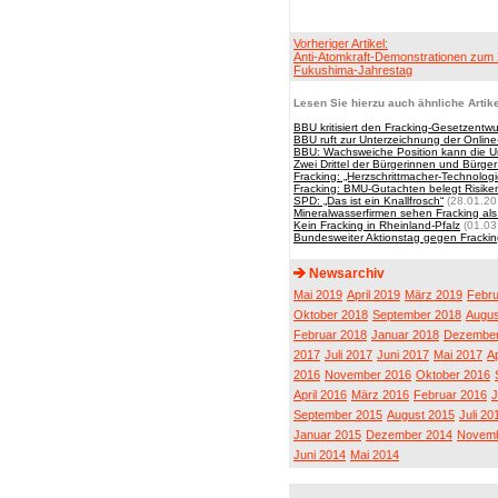
Vorheriger Artikel:
Anti-Atomkraft-Demonstrationen zum 
Fukushima-Jahrestag
Lesen Sie hierzu auch ähnliche Artike
BBU kritisiert den Fracking-Gesetzentwur
BBU ruft zur Unterzeichnung der Online-
BBU: Wachsweiche Position kann die U
Zwei Drittel der Bürgerinnen und Bürger
Fracking: „Herzschrittmacher-Technologi
Fracking: BMU-Gutachten belegt Risike
SPD: „Das ist ein Knallfrosch“
(28.01.20
Mineralwasserfirmen sehen Fracking al
Kein Fracking in Rheinland-Pfalz
(01.03
Bundesweiter Aktionstag gegen Fracki
Newsarchiv
Mai 2019
April 2019
März 2019
Febru
Oktober 2018
September 2018
Augus
Februar 2018
Januar 2018
Dezember
2017
Juli 2017
Juni 2017
Mai 2017
Ap
2016
November 2016
Oktober 2016
April 2016
März 2016
Februar 2016
J
September 2015
August 2015
Juli 20
Januar 2015
Dezember 2014
Novemb
Juni 2014
Mai 2014