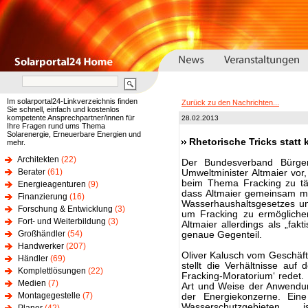
Im solarportal24-Linkverzeichnis finden
Zurück zu den Nachrichten...
Sie schnell, einfach und kostenlos
kompetente Ansprechpartner/innen für
28.02.2013
Ihre Fragen rund ums Thema
Solarenergie, Erneuerbare Energien und
Rhetorische Tricks stat
mehr.
Architekten
(22)
Der Bundesverband Bürgeri
Berater
(61)
Umweltminister Altmaier vor, 
beim Thema Fracking zu t
Energieagenturen
(9)
dass Altmaier gemeinsam mi
Finanzierung
(16)
Wasserhaushaltsgesetzes u
Forschung & Entwicklung
(3)
um Fracking zu ermöglichen
Fort- und Weiterbildung
(3)
Altmaier allerdings als „fak
Großhändler
(54)
genaue Gegenteil.
Handwerker
(207)
Oliver Kalusch vom Geschäft
Händler
(69)
stellt die Verhältnisse auf
Komplettlösungen
(22)
Fracking-Moratorium‘ redet.
Medien
(7)
Art und Weise der Anwendun
Montagegestelle
(7)
der Energiekonzerne. Ei
Wasserschutzgebiete