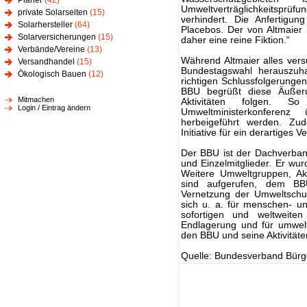
Planer
(42)
Umweltverträglichkeitsprüfu
private Solarseiten
(15)
verhindert. Die Anfertigun
Solarhersteller
(64)
Placebos. Der von Altmaier
Solarversicherungen
(15)
daher eine reine Fiktion.“
Verbände/Vereine
(13)
Während Altmaier alles ve
Versandhandel
(15)
Bundestagswahl herauszuha
Ökologisch Bauen
(12)
richtigen Schlussfolgerungen
BBU begrüßt diese Äußer
Mitmachen
Aktivitäten folgen. S
Login / Eintrag ändern
Umweltministerkonferenz
herbeigeführt werden. Zu
Initiative für ein derartiges V
Der BBU ist der Dachverband
und Einzelmitglieder. Er wu
Weitere Umweltgruppen, Ak
sind aufgerufen, dem BB
Vernetzung der Umweltschu
sich u. a. für menschen- u
sofortigen und weltweite
Endlagerung und für umwelt
den BBU und seine Aktivitäte
Quelle: Bundesverband Bürge