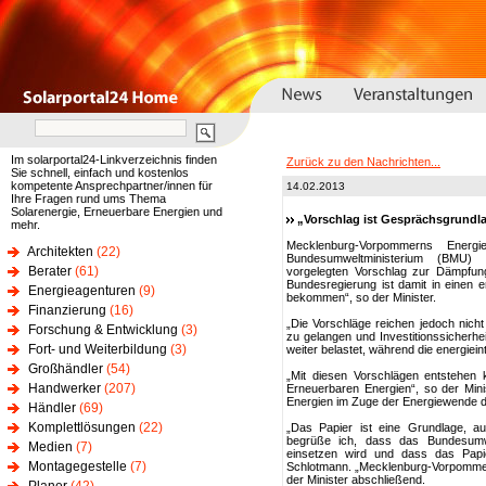
Im solarportal24-Linkverzeichnis finden
Zurück zu den Nachrichten...
Sie schnell, einfach und kostenlos
kompetente Ansprechpartner/innen für
14.02.2013
Ihre Fragen rund ums Thema
Solarenergie, Erneuerbare Energien und
„Vorschlag ist Gesprächsgrund
mehr.
Mecklenburg-Vorpommerns Energ
Architekten
(22)
Bundesumweltministerium (BMU) 
Berater
(61)
vorgelegten Vorschlag zur Dämpfun
Bundesregierung ist damit in einen e
Energieagenturen
(9)
bekommen“, so der Minister.
Finanzierung
(16)
„Die Vorschläge reichen jedoch nich
Forschung & Entwicklung
(3)
zu gelangen und Investitionssicherhei
Fort- und Weiterbildung
(3)
weiter belastet, während die energieint
Großhändler
(54)
„Mit diesen Vorschlägen entstehen 
Handwerker
(207)
Erneuerbaren Energien“, so der Min
Energien im Zuge der Energiewende d
Händler
(69)
Komplettlösungen
(22)
„Das Papier ist eine Grundlage, a
begrüße ich, dass das Bundesumwe
Medien
(7)
einsetzen wird und dass das Papier
Montagegestelle
(7)
Schlotmann. „Mecklenburg-Vorpommern
der Minister abschließend.