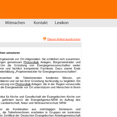
Diesen Artikel ausdrucken
chen umsetzen
ergiewende vor Ort mitgestalten. Sie schließen sich zusammen,
ringen gemeinsam
Photovoltaik
Anlagen, Bürgerwindräder und
Um die Gründung von Energiegenossenschaften weiter
erte und fachlich kompetente Fachleute. Dazu startet Ende
iterbildung „Projektentwickler für Energiegenossenschaften“.
rwerben die Teilnehmenden fundiertes Wissen, um
tiieren und sie bei ihrer Gründung fachkundig zu begleiten. Ein
setzung von
Photovoltaik
Anlagen. Als in der Region verwurzelte
er die Energiewende vor Ort unterstützen und Menschen in ihrem
titut für Kirche und Gesellschaft der Evangelischen Kirche von
d gefördert durch die EnergieAgentur.NRW im Auftrag des
, Landwirtschaft, Natur und Verbraucherschutz NRW.
g ist als Kombination aus mehrtägigen Seminaren und
t, die Teilnehmer/innen erarbeiten in Gruppen ein konkretes
ein Zertifikat der Deutschen Evangelischen Arbeitsgemeinschaft