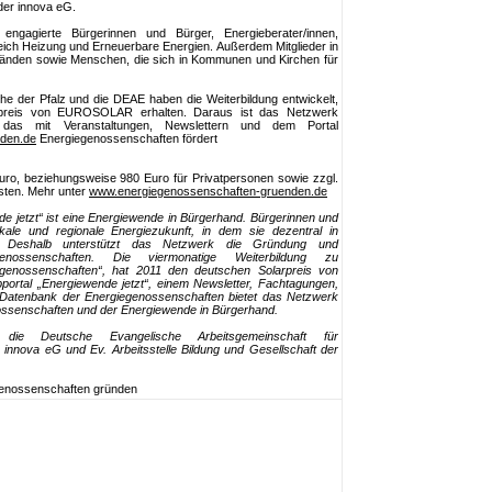
der innova eG.
 engagierte Bürgerinnen und Bürger, Energieberater/innen,
reich Heizung und Erneuerbare Energien. Außerdem Mitglieder in
nden sowie Menschen, die sich in Kommunen und Kirchen für
he der Pfalz und die DEAE haben die Weiterbildung entwickelt,
rpreis von EUROSOLAR erhalten. Daraus ist das Netzwerk
, das mit Veranstaltungen, Newslettern und dem Portal
den.de
Energiegenossenschaften fördert
uro, beziehungsweise 980 Euro für Privatpersonen sowie zzgl.
sten. Mehr unter
www.energiegenossenschaften-gruenden.de
e jetzt“ ist eine Energiewende in Bürgerhand. Bürgerinnen und
ale und regionale Energiezukunft, in dem sie dezentral in
n. Deshalb unterstützt das Netzwerk die Gründung und
genossenschaften. Die viermonatige Weiterbildung zu
giegenossenschaften“, hat 2011 den deutschen Solarpreis von
tal „Energiewende jetzt“, einem Newsletter, Fachtagungen,
Datenbank der Energiegenossenschaften bietet das Netzwerk
nossenschaften und der Energiewende in Bürgerhand.
ie Deutsche Evangelische Arbeitsgemeinschaft für
innova eG und Ev. Arbeitsstelle Bildung und Gesellschaft der
egenossenschaften gründen