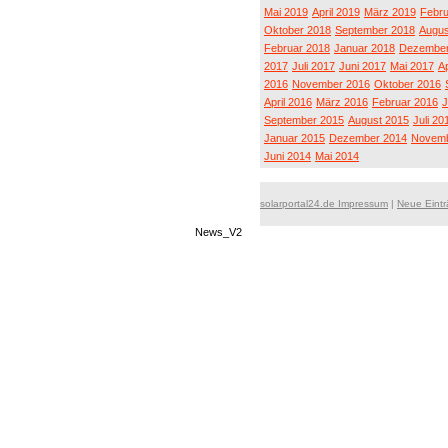
Mai 2019
April 2019
März 2019
Febru
Oktober 2018
September 2018
Augus
Februar 2018
Januar 2018
Dezember
2017
Juli 2017
Juni 2017
Mai 2017
Ap
2016
November 2016
Oktober 2016
April 2016
März 2016
Februar 2016
J
September 2015
August 2015
Juli 20
Januar 2015
Dezember 2014
Novemb
Juni 2014
Mai 2014
solarportal24.de Impressum
|
Neue Eint
News_V2