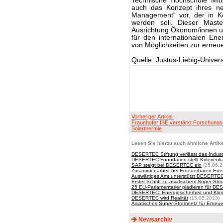
Technische Hochschule Mitt
auch das Konzept ihres ne
Management“ vor, der in K
werden soll. Dieser Maste
Ausrichtung Ökonom/innen un
für den internationalen Ener
von Möglichkeiten zur erneu
Quelle: Justus-Liebig-Univer
Vorheriger Artikel:
Fraunhofer ISE verstärkt Forschungs
Solarthermie
Lesen Sie hierzu auch ähnliche Artike
DESERTEC Stiftung verlässt das Industr
DESERTEC Foundation stellt Kriterienk
SAP steigt bei DESERTEC ein
(25.06.2
Zusammenarbeit bei Erneuerbaren Energ
Auswärtiges Amt unterstützt DESERTE
Erster Schritt zu asiatischem Super-Str
25 EU-Parlamentarier plädieren für D
DESERTEC: Energiesicherheit und Klima
DESERTEC wird Realität
(15.05.2013)
Asiatisches Super-Stromnetz für Erneu
Newsarchiv