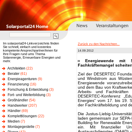
Im solarportal24-Linkverzeichnis finden
Zurück zu den Nachrichten...
Sie schnell, einfach und kostenlos
kompetente Ansprechpartner/innen für
14.09.2012
Ihre Fragen rund ums Thema
Solarenergie, Erneuerbare Energien und
Energiewende mit 
mehr.
Fachkräftemangel scheiter
Architekten
(22)
Berater
(61)
Ziel der DESERTEC Foundati
und Windstrom aus Wüsten 
Energieagenturen
(9)
Energiewende voranzutreib
Finanzierung
(16)
und dem Bau von Kraftwerken
Forschung & Entwicklung
(3)
Arbeits- und Fachkräften
Fort- und Weiterbildung
(3)
DESERTEC-Konferenz „Educ
Großhändler
(54)
Energies“ vom 17. bis 19. 
der Fachkräftebildung und de
Handwerker
(207)
Händler
(69)
Die Justus-Liebig-Universi
Komplettlösungen
(22)
laden gemeinsam zur SEPA-
Medien
(7)
Building for Renewable Ener
Montagegestelle
(7)
ein. Mit finanzieller U
Austauschdienstes (DAAD) 