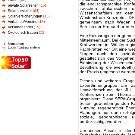
Planer
(42)
die englischsprachige Konf
private Solarseiten
(15)
zwischen afrikanischen 
Solarhersteller
(64)
Wissenschaftlern mit dem
Solarversicherungen
(15)
Wüstenstrom-Konzepts DE
Verbände/Vereine
(13)
gemeinsam nach Wegen au
Bereich der Erneuerbaren E
Versandhandel
(15)
Ökologisch Bauen
(12)
Eine Fokusregion der gemei
Mittelmeerraum. Bei der Su
Mitmachen
Kraftwerken in Wüstenregio
Login / Eintrag ändern
Fachkräften vor Ort eine wes
Fragen nach den sozioök
gestaltet sich das Vorgehen
Einbindung der Wissenschaft
Bevölkerung, die eventuell (
der Praxis umgesetzt werde
Diesen und weiteren Fragen
Expert/innengruppe am Ze
Umweltforschung der JLU 
Konferenzen zum Thema „So
organisiert. Diese SEPA-Grup
Seiten gewinnbringenden Ko
Nutzung regenerativer Energ
Planungen nur dann erfolgr
soziale, geographische 
berücksichtigt werden.
Um diesen Ansatz in der P