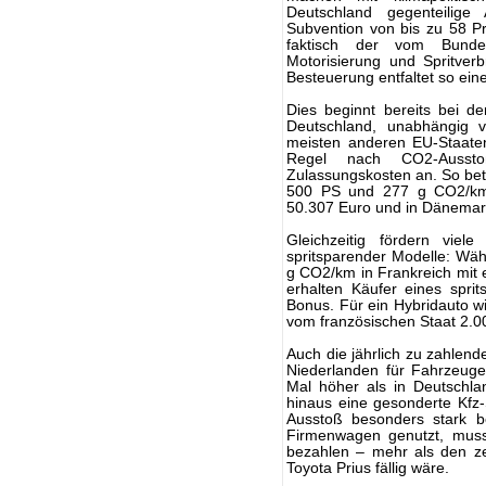
Deutschland gegenteilige
Subvention von bis zu 58 Pr
faktisch der vom Bundesf
Motorisierung und Spritve
Besteuerung entfaltet so ei
Dies beginnt bereits bei d
Deutschland, unabhängig v
meisten anderen EU-Staaten 
Regel nach CO2-Ausstoß
Zulassungskosten an. So betr
500 PS und 277 g CO2/km) 
50.307 Euro und in Dänemar
Gleichzeitig fördern viel
spritsparender Modelle: Wä
g CO2/km in Frankreich mit e
erhalten Käufer eines spr
Bonus. Für ein Hybridauto w
vom französischen Staat 2.0
Auch die jährlich zu zahlen
Niederlanden für Fahrzeuge
Mal höher als in Deutschl
hinaus eine gesonderte Kfz
Ausstoß besonders stark b
Firmenwagen genutzt, mus
bezahlen – mehr als den ze
Toyota Prius fällig wäre.