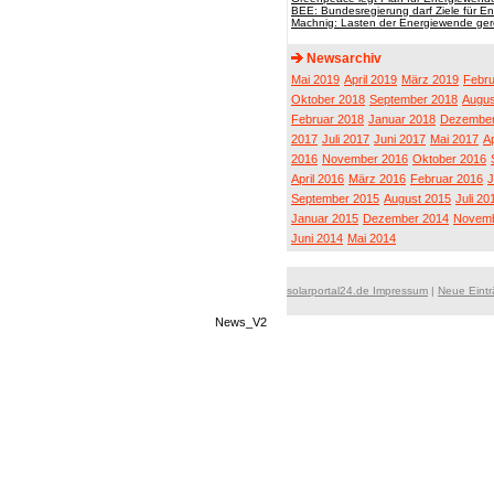
BEE: Bundesregierung darf Ziele für E
Machnig: Lasten der Energiewende gere
Newsarchiv
Mai 2019
April 2019
März 2019
Febru
Oktober 2018
September 2018
Augus
Februar 2018
Januar 2018
Dezember
2017
Juli 2017
Juni 2017
Mai 2017
Ap
2016
November 2016
Oktober 2016
April 2016
März 2016
Februar 2016
J
September 2015
August 2015
Juli 20
Januar 2015
Dezember 2014
Novemb
Juni 2014
Mai 2014
solarportal24.de Impressum
|
Neue Eint
News_V2