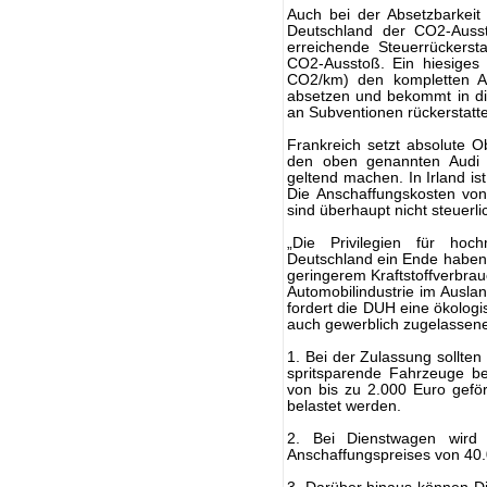
Auch bei der Absetzbarkei
Deutschland der CO2-Ausst
erreichende Steuerrückerst
CO2-Ausstoß. Ein hiesiges
CO2/km) den kompletten An
absetzen und bekommt in di
an Subventionen rückerstatt
Frankreich setzt absolute 
den oben genannten Audi 
geltend machen. In Irland is
Die Anschaffungskosten v
sind überhaupt nicht steuerli
„Die Privilegien für ho
Deutschland ein Ende haben.
geringerem Kraftstoffverbra
Automobilindustrie im Ausla
fordert die DUH eine ökologi
auch gewerblich zugelassen
1. Bei der Zulassung sollte
spritsparende Fahrzeuge be
von bis zu 2.000 Euro geför
belastet werden.
2. Bei Dienstwagen wird 
Anschaffungspreises von 40.