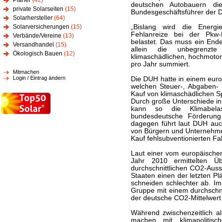
Planer
(42)
deutschen Autobauern di
private Solarseiten
(15)
Bundesgeschäftsführer der
Solarhersteller
(64)
Solarversicherungen
(15)
„Bislang wird die Energi
Fehlanreize bei der Pkw-
Verbände/Vereine
(13)
belastet. Das muss ein Ende
Versandhandel
(15)
allein die unbegrenzte
Ökologisch Bauen
(12)
klimaschädlichen, hochmotori
pro Jahr summiert.
Mitmachen
Login / Eintrag ändern
Die DUH hatte in einem euro
welchen Steuer-, Abgaben- 
Kauf von klimaschädlichen Sp
Durch große Unterschiede i
kann so die Klimabelas
bundesdeutsche Förderung 
dagegen führt laut DUH auc
von Bürgern und Unternehmen
Kauf fehlsubventionierten F
Laut einer vom europäische
Jahr 2010 ermittelten Übe
durchschnittlichen CO2-Aus
Staaten einen der letzten Pl
schneiden schlechter ab. I
Gruppe mit einem durchschni
der deutsche CO2-Mittelwert
Während zwischenzeitlich al
machen mit klimapolitis