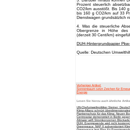
3. Darüber hinaus können D
Prozent steuerlich absetzb
CO2/km ausstößt. Bis 140 g 
bis 160 g CO2/km auf 33 Pr
Dienstwagen grundsätzlich n
4. Was die steuerliche Abse
Obergrenze in Höhe des je
(derzeit 30 Cent/km) eingefüh
DUH-Hintergrundpapier Pkw
Quelle: Deutschen Umwelthil
Vorheriger Artikel:
Sonnenbaum setzt Zeichen für Erneu
Energie
Lesen Sie hierzu auch ähnliche Artike
UN-Chefumweltpolitiker Steiner: Deutsc
Klima-Allianz schnürt überdimensional
Flankenschutz für das Klima: Neuen B
Centrosolar demonstriert in Berlin gege
Altmaier wirft Stromkonzernen Blockad
DUH: Energiewende wird nicht kostengün
Greenpeace: NAP II subventioniert Kli
Greenpeace legt Plan für Energiewende 