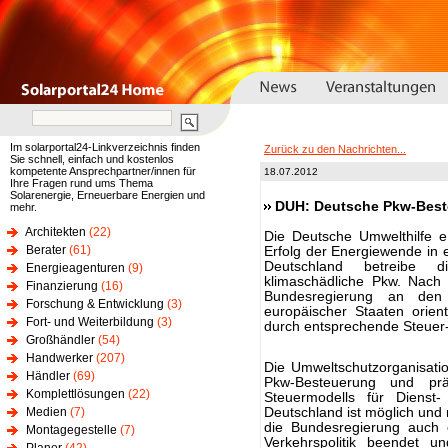
Im solarportal24-Linkverzeichnis finden
Zurück zu den Nachrichten...
Sie schnell, einfach und kostenlos
kompetente Ansprechpartner/innen für
18.07.2012
Ihre Fragen rund ums Thema
Solarenergie, Erneuerbare Energien und
DUH: Deutsche Pkw-Best
mehr.
Architekten
(22)
Die Deutsche Umwelthilfe e
Berater
(61)
Erfolg der Energiewende in e
Deutschland betreibe di
Energieagenturen
(9)
klimaschädliche Pkw. Nach
Finanzierung
(16)
Bundesregierung an den 
Forschung & Entwicklung
(3)
europäischer Staaten orien
Fort- und Weiterbildung
(3)
durch entsprechende Steuer-
Großhändler
(54)
Handwerker
(207)
Die Umweltschutzorganisati
Händler
(69)
Pkw-Besteuerung und prä
Komplettlösungen
(22)
Steuermodells für Dienst-
Medien
(7)
Deutschland ist möglich und 
die Bundesregierung auch en
Montagegestelle
(7)
Verkehrspolitik beendet u