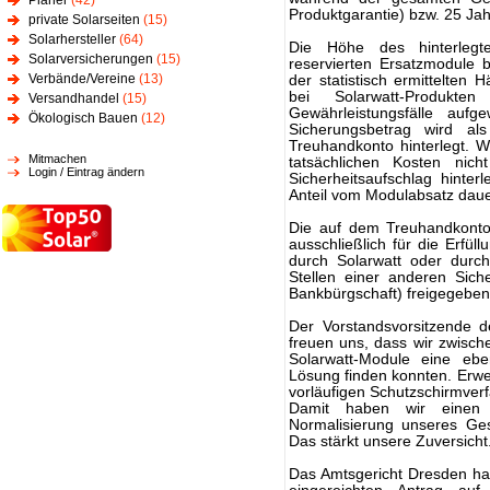
Planer
(42)
Produktgarantie) bzw. 25 Jah
private Solarseiten
(15)
Solarhersteller
(64)
Die Höhe des hinterlegt
Solarversicherungen
(15)
reservierten Ersatzmodule
Verbände/Vereine
(13)
der statistisch ermittelten H
bei Solarwatt-Produk
Versandhandel
(15)
Gewährleistungsfälle auf
Ökologisch Bauen
(12)
Sicherungsbetrag wird a
Treuhandkonto hinterlegt. Wei
Mitmachen
tatsächlichen Kosten nich
Login / Eintrag ändern
Sicherheitsaufschlag hinter
Anteil vom Modulabsatz dauer
Die auf dem Treuhandkonto
ausschließlich für die Erfü
durch Solarwatt oder durch
Stellen einer anderen Sich
Bankbürgschaft) freigegeben
Der Vorstandsvorsitzende d
freuen uns, dass wir zwische
Solarwatt-Module eine eben
Lösung finden konnten. Erwe
vorläufigen Schutzschirmverf
Damit haben wir einen 
Normalisierung unseres Gesc
Das stärkt unsere Zuversicht
Das Amtsgericht Dresden ha