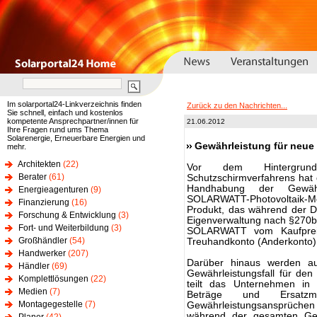
Im solarportal24-Linkverzeichnis finden
Zurück zu den Nachrichten...
Sie schnell, einfach und kostenlos
kompetente Ansprechpartner/innen für
21.06.2012
Ihre Fragen rund ums Thema
Solarenergie, Erneuerbare Energien und
Gewährleistung für neu
mehr.
Architekten
(22)
Vor dem Hintergrun
Berater
(61)
Schutzschirmverfahrens ha
Handhabung der Gewähr
Energieagenturen
(9)
SOLARWATT-Photovoltaik-M
Finanzierung
(16)
Produkt, das während der D
Forschung & Entwicklung
(3)
Eigenverwaltung nach §270b
Fort- und Weiterbildung
(3)
SOLARWATT vom Kaufpreis 
Großhändler
(54)
Treuhandkonto (Anderkonto)
Handwerker
(207)
Darüber hinaus werden auc
Händler
(69)
Gewährleistungsfall für de
Komplettlösungen
(22)
teilt das Unternehmen in e
Medien
(7)
Beträge und Ersatz
Montagegestelle
(7)
Gewährleistungsansprüch
während der gesamten Gewä