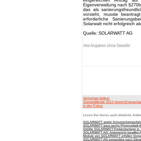
eingereichten Antrag auf 
Eigenverwaltung nach §270b
das als sanierungsfreundli
vorsieht, musste beantrag
erforderliche Sanierungsb
Solarwatt nicht erfolgreich
Quelle: SOLARWATT AG
Alle Angaben ohne Gewähr
Vorheriger Artikel:
Sonnenblende 2012 nimmt Erneuerbar
in den Fokus
Lesen Sie hierzu auch ähnliche Artike
SOLARWATT strebt Schutzschirmverfahr
SOLARWATT baut sechs Photovoltaik-Kra
Größte SOLARWATT-Freilandanlage in 
SOLARWATT AG: Amtsgericht bewilligt A
Module von SOLARWATT erfüllen Vorgab
SOLARWATT AG expandiert nach Dän