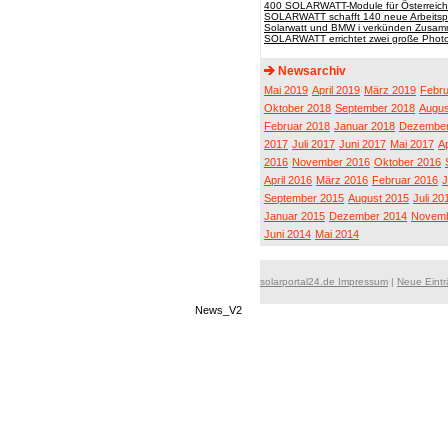
400 SOLARWATT-Module für Österreich
SOLARWATT schafft 140 neue Arbeitsp
Solarwatt und BMW i verkünden Zusam
SOLARWATT errichtet zwei große Photov
Newsarchiv
Mai 2019
April 2019
März 2019
Febru
Oktober 2018
September 2018
Augus
Februar 2018
Januar 2018
Dezember
2017
Juli 2017
Juni 2017
Mai 2017
Ap
2016
November 2016
Oktober 2016
April 2016
März 2016
Februar 2016
J
September 2015
August 2015
Juli 20
Januar 2015
Dezember 2014
Novemb
Juni 2014
Mai 2014
solarportal24.de Impressum
|
Neue Eint
News_V2